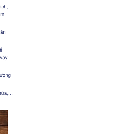
ách,
em
hăn
hế
 vậy
tượng
, sữa,…