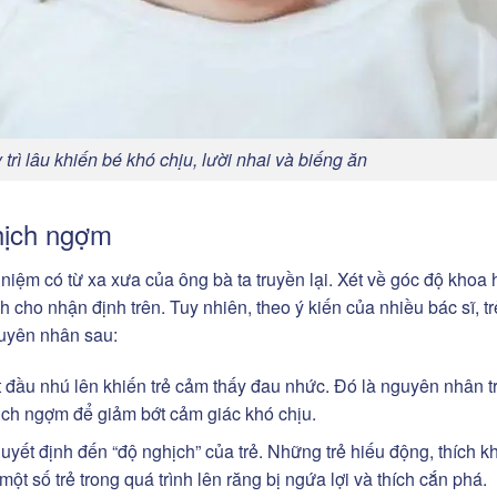
trì lâu khiến bé khó chịu, lười nhai và biếng ăn
hịch ngợm
iệm có từ xa xưa của ông bà ta truyền lại. Xét về góc độ khoa 
ho nhận định trên. Tuy nhiên, theo ý kiến của nhiều bác sĩ, tr
uyên nhân sau:
 đầu nhú lên khiến trẻ cảm thấy đau nhức. Đó là nguyên nhân t
ịch ngợm để giảm bớt cảm giác khó chịu.
quyết định đến “độ nghịch” của trẻ. Những trẻ hiếu động, thích 
t số trẻ trong quá trình lên răng bị ngứa lợi và thích cắn phá.