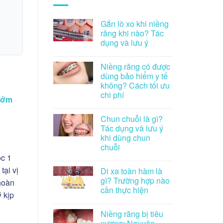
Gắn lò xo khi niềng
răng khi nào? Tác
dụng và lưu ý
Niềng răng có được
dùng bảo hiểm y tế
không? Cách tối ưu
chi phí
sớm
Chun chuỗi là gì?
Tác dụng và lưu ý
khi dùng chun
chuỗi
ọc 1
tại vị
Di xa toàn hàm là
gì? Trường hợp nào
 hoàn
cần thực hiện
 kịp
Niềng răng bị tiêu