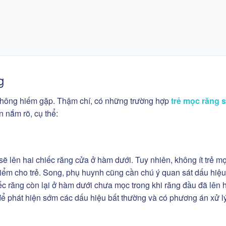
ng
à không hiếm gặp. Thậm chí, có những trường hợp
trẻ mọc răng 
 nắm rõ, cụ thể:
 sẽ lên hai chiếc răng cửa ở hàm dưới. Tuy nhiên, không ít trẻ m
ểm cho trẻ. Song, phụ huynh cũng cần chú ý quan sát dấu hiệu 
iếc răng còn lại ở hàm dưới chưa mọc trong khi răng đầu đã lên
ể phát hiện sớm các dấu hiệu bất thường và có phương án xử lý