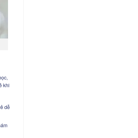
học,
ẻ khi
rẻ dễ
khám