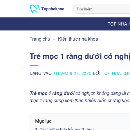
Bỏ
qua
nội
TOP NHA 
dung
Trang chủ
»
Kiến thức nha khoa
Trẻ mọc 1 răng dưới có ng
ĐĂNG VÀO
THÁNG 6 28, 2025
BỞI
TOP NHA KH
Trẻ mọc 1 răng dưới
có nghịch không đang là m
mọc 1 răng cũng kèm theo nhiều biến chứng kh
Mục lục
1. Các trường hợp trẻ mọc 1 răng