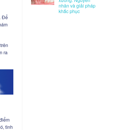
xương: Nguyên
nhân và giải pháp
khắc phục
. Để
khám
 trên
n ra
 điểm
ó, tình