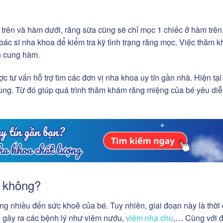
 trên và hàm dưới, răng sữa cũng sẽ chỉ mọc 1 chiếc ở hàm trên
ác sĩ nha khoa để kiểm tra kỹ tình trạng răng mọc. Việc thăm 
ên cung hàm.
c tư vấn hỗ trợ tìm các đơn vị nha khoa uy tín gần nhà. Hiện tại
dùng. Từ đó giúp quá trình thăm khám răng miệng của bé yêu diễ
o không?
g nhiều đến sức khoẻ của bé. Tuy nhiên, giai đoạn này là thời
g gây ra các bệnh lý như viêm nướu,
viêm nha chu
,… Cùng với đ