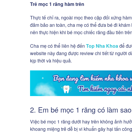
Trẻ mọc 1 răng hàm trên
Thực tế chỉ ra, ngoài mọc theo cặp đối xứng hàm
đảm bảo an toàn, cha mẹ có thể đưa bé đi khám b
nên thực hiện khi bé mọc chiếc răng đầu tiên tr
Cha mẹ có thể liên hệ đến
Top Nha Khoa
để đượ
website này đang được review chi tiết từ người 
kịp thời và hiệu quả.
2. Em bé mọc 1 răng có làm sa
Việc bé mọc 1 răng dưới hay trên không ảnh hưởn
khoang miệng trẻ dễ bị vi khuẩn gây hại tấn côn