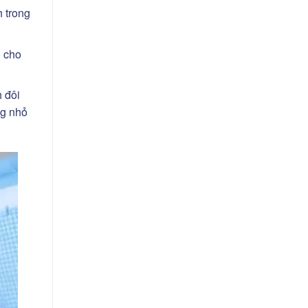
h trong
o cho
 đôi
ng nhỏ