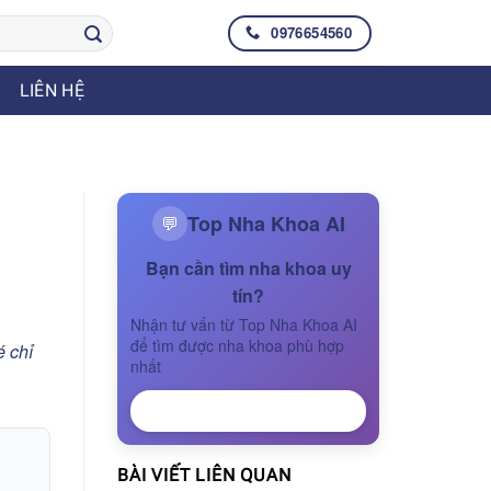
0976654560
LIÊN HỆ
Top Nha Khoa AI
💬
Bạn cần tìm nha khoa uy
tín?
Nhận tư vấn từ Top Nha Khoa AI
để tìm được nha khoa phù hợp
é chỉ
nhất
NHẬN TƯ VẤN
BÀI VIẾT LIÊN QUAN