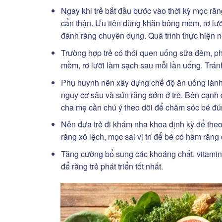
Ngay khi trẻ bắt đầu bước vào thời kỳ mọc ră
cẩn thận. Ưu tiên dùng khăn bông mềm, rơ lư
đánh răng chuyên dụng. Quá trình thực hiện n
Trường hợp trẻ có thói quen uống sữa đêm, p
mềm, rơ lưỡi làm sạch sau mỗi lần uống. Trán
Phụ huynh nên xây dựng chế độ ăn uống lành
nguy cơ sâu và sún răng sớm ở trẻ. Bên cạnh 
cha mẹ cần chú ý theo dõi để chăm sóc bé đú
Nên đưa trẻ đi khám nha khoa định kỳ để theo 
răng xô lệch, mọc sai vị trí để bé có hàm răn
Tăng cường bổ sung các khoáng chất, vitamin A 
để răng trẻ phát triển tốt nhất.