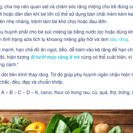
ng, cha mẹ nên quan sát và chăm sóc răng miệng cho trẻ đúng c
ỡi hoặc dần dần khi bé lớn có thể sử dụng bàn chải mềm kèm k
ên nhẹ nhàng, tránh làm bé khó chịu hoặc đau đớn.
hụ huynh phải cho bé súc miệng lại bằng nước lọc hoặc dùng k
h tình trạng sữa tích tụ khoang miệng gây hôi và làm
sâu răng
.
 mạnh, hạn chế đồ ăn ngọt, dẻo, dễ bám vào kẽ răng để hạn c
đó, hiện tượng
đi tướt mọc răng ở trẻ
cũng có thể xuất hiện, vì
ng cách.”
dõi tiến trình thay răng. Từ đó giúp phụ huynh ngăn chặn hiện 
g chắc, đều, đẹp và chuẩn khớp.
– B – C – D – K, canxi, flour có trong rau, củ, quả, thịt, trứng