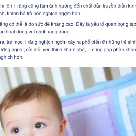
chỉ lên 1 răng cũng làm ảnh hưởng đến chất dẫn truyền thần kin
ính, khiến bé trở nên nghịch ngợm hơn.
răng có thể là do sức đề kháng cao. Đây là yếu tố quan trọng tạ
các hoạt động vui chơi năng động.
ra, trẻ mọc 1 răng nghịch ngợm xảy ra phổ biến ở những trẻ sinh
hướng ngoại, cởi mở, yêu thích khám phá,… cũng góp phần khô
nghịch hơn.