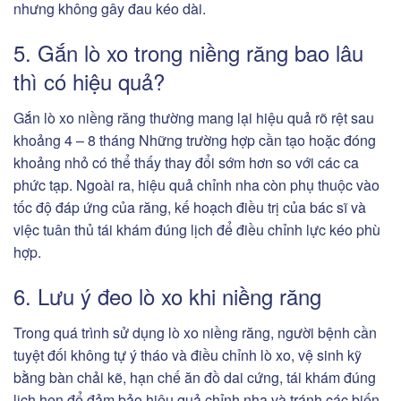
nhưng không gây đau kéo dài.
5. Gắn lò xo trong niềng răng bao lâu
thì có hiệu quả?
Gắn lò xo niềng răng thường mang lại hiệu quả rõ rệt sau
khoảng 4 – 8 tháng Những trường hợp cần tạo hoặc đóng
khoảng nhỏ có thể thấy thay đổi sớm hơn so với các ca
phức tạp. Ngoài ra, hiệu quả chỉnh nha còn phụ thuộc vào
tốc độ đáp ứng của răng, kế hoạch điều trị của bác sĩ và
việc tuân thủ tái khám đúng lịch để điều chỉnh lực kéo phù
hợp.
6. Lưu ý đeo lò xo khi niềng răng
Trong quá trình sử dụng lò xo niềng răng, người bệnh cần
tuyệt đối không tự ý tháo và điều chỉnh lò xo, vệ sinh kỹ
bằng bàn chải kẽ, hạn chế ăn đồ dai cứng, tái khám đúng
lịch hẹn để đảm bảo hiệu quả chỉnh nha và tránh các biến