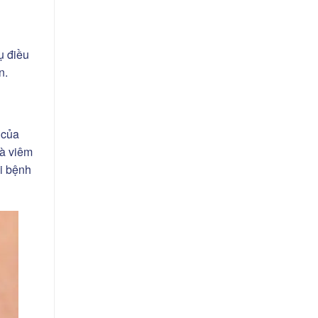
ụ điều
ến.
 của
và viêm
i bệnh