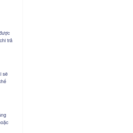
 được
chi trả
i sẽ
chế
ăng
hoặc