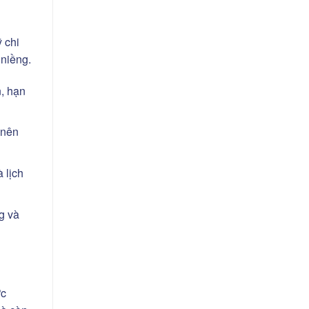
 chi
 niềng.
n, hạn
 nên
 lịch
g và
ức