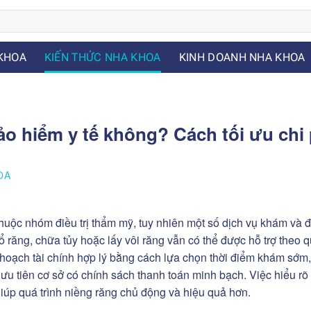
KHOA
KIẾN THỨC NHA KHOA
KINH DOANH NHA KHOA
o hiểm y tế không? Cách tối ưu chi 
OA
huộc nhóm điều trị thẩm mỹ, tuy nhiên một số dịch vụ khám và đi
 răng, chữa tủy hoặc lấy vôi răng vẫn có thể được hỗ trợ theo 
ế hoạch tài chính hợp lý bằng cách lựa chọn thời điểm khám sớm,
 ưu tiên cơ sở có chính sách thanh toán minh bạch. Việc hiểu r
 giúp quá trình niềng răng chủ động và hiệu quả hơn.