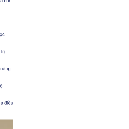
mà còn
ược
trị
 năng
độ
uả điều