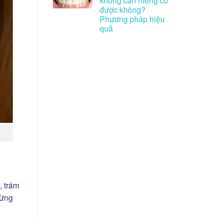
không cần niềng có
được không?
Phương pháp hiệu
quả
, trám
từng