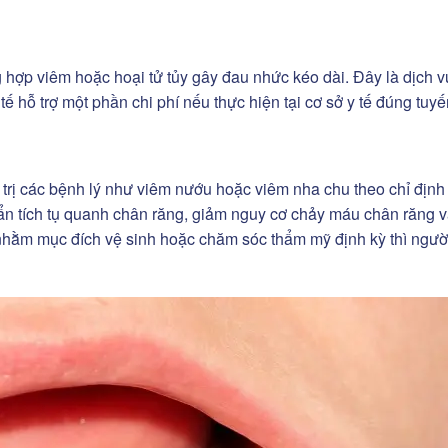
 hợp viêm hoặc hoại tử tủy gây đau nhức kéo dài. Đây là dịch v
tế hỗ trợ một phần chi phí nếu thực hiện tại cơ sở y tế đúng tuy
u trị các bệnh lý như viêm nướu hoặc viêm nha chu theo chỉ định
huẩn tích tụ quanh chân răng, giảm nguy cơ chảy máu chân răng 
 nhằm mục đích vệ sinh hoặc chăm sóc thẩm mỹ định kỳ thì ngườ