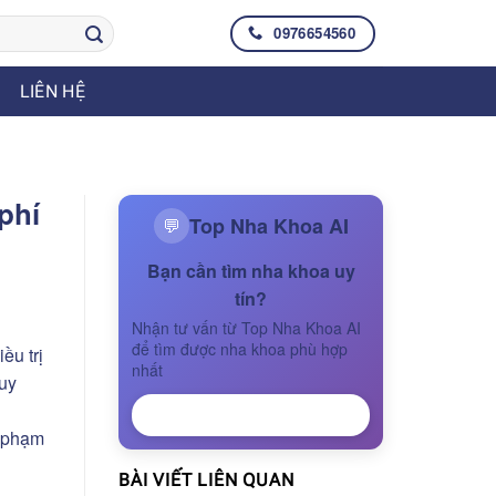
0976654560
LIÊN HỆ
phí
Top Nha Khoa AI
💬
Bạn cần tìm nha khoa uy
tín?
Nhận tư vấn từ Top Nha Khoa AI
để tìm được nha khoa phù hợp
ều trị
nhất
quy
NHẬN TƯ VẤN
õ phạm
BÀI VIẾT LIÊN QUAN