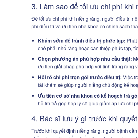
3. Làm sao để tối ưu chi phí khi
Để tối ưu chi phí khi niềng răng, người điều trị
phí điều trị và ưu tiên nha khoa có chính sách t
Khám sớm để tránh điều trị phức tạp:
Phát 
chế phải nhổ răng hoặc can thiệp phức tạp, từ đó
Chọn phương án phù hợp nhu cầu thật:
Mỗ
ưu tiên giải pháp phù hợp với tình trạng răng v
Hỏi rõ chi phí trọn gói trước điều trị:
Việc tr
tái khám sẽ giúp người niềng chủ động kế hoạc
Ưu tiên cơ sở nha khoa có kế hoạch trả g
hỗ trợ trả góp hợp lý sẽ giúp giảm áp lực chi p
4. Bác sĩ lưu ý gì trước khi quyế
Trước khi quyết định niềng răng, người bệnh cần