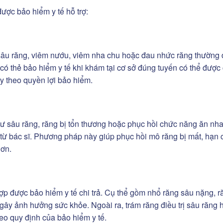
ược bảo hiểm y tế hỗ trợ:
âu răng, viêm nướu, viêm nha chu hoặc đau nhức răng thường
 có thẻ bảo hiểm y tế khi khám tại cơ sở đúng tuyến có thể được 
ùy theo quyền lợi bảo hiểm.
hư sâu răng, răng bị tổn thương hoặc phục hồi chức năng ăn nha
h từ bác sĩ. Phương pháp này giúp phục hồi mô răng bị mất, hạn 
hơn.
ợp được bảo hiểm y tế chi trả. Cụ thể gồm nhổ răng sâu nặng, r
ây ảnh hưởng sức khỏe. Ngoài ra, trám răng điều trị sâu răng 
eo quy định của bảo hiểm y tế.