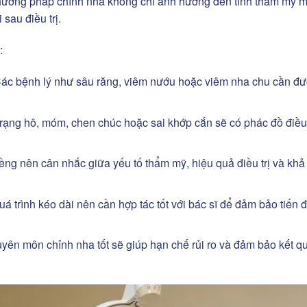
phương pháp chỉnh nha không chỉ ảnh hưởng đến tính thẩm mỹ 
sau điều trị.
:
ác bệnh lý như sâu răng, viêm nướu hoặc viêm nha chu cần đ
trạng hô, móm, chen chúc hoặc sai khớp cắn sẽ có phác đồ điều 
ng nên cân nhắc giữa yếu tố thẩm mỹ, hiệu quả điều trị và khả
á trình kéo dài nên cần hợp tác tốt với bác sĩ để đảm bảo tiến 
uyên môn chỉnh nha tốt sẽ giúp hạn chế rủi ro và đảm bảo kết q