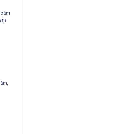
g bám
 từ
cảm,