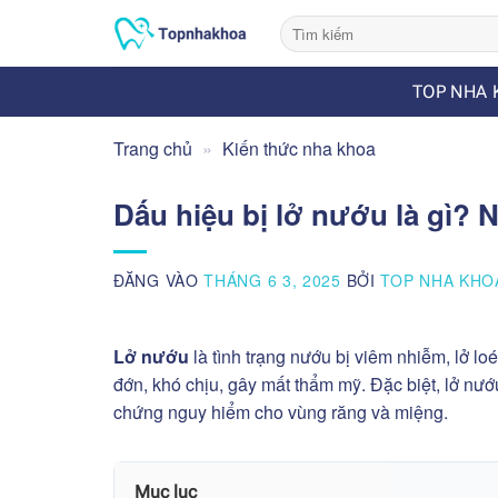
Bỏ
qua
nội
TOP NHA 
dung
Trang chủ
»
Kiến thức nha khoa
Dấu hiệu bị lở nướu là gì? 
ĐĂNG VÀO
THÁNG 6 3, 2025
BỞI
TOP NHA KHO
Lở nướu
là tình trạng nướu bị viêm nhiễm, lở lo
đớn, khó chịu, gây mất thẩm mỹ. Đặc biệt, lở nướ
chứng nguy hiểm cho vùng răng và miệng.
Mục lục