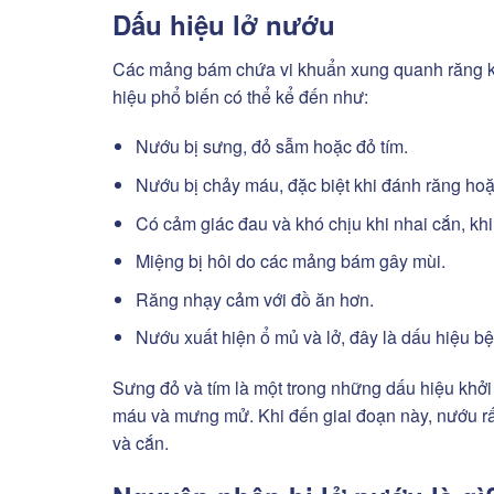
Dấu hiệu lở nướu
Các mảng bám chứa vi khuẩn xung quanh răng kí
hiệu phổ biến có thể kể đến như:
Nướu bị sưng, đỏ sẫm hoặc đỏ tím.
Nướu bị chảy máu, đặc biệt khi đánh răng hoặ
Có cảm giác đau và khó chịu khi nhai cắn, khi
Miệng bị hôi do các mảng bám gây mùi.
Răng nhạy cảm với đồ ăn hơn.
Nướu xuất hiện ổ mủ và lở, đây là dấu hiệu b
Sưng đỏ và tím là một trong những dấu hiệu khởi
máu và mưng mử. Khi đến giai đoạn này, nướu rấ
và cắn.