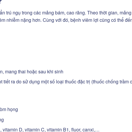
?
uẩn trú ngụ trong các mảng bám, cao răng. Theo thời gian, mản
iêm nhiễm nặng hơn. Cùng với đó, bệnh viêm lợi cũng có thể đến
yên, mang thai hoặc sau khi sinh
tiết ra do sử dụng một số loại thuốc đặc trị (thuốc chống trầm 
vòm họng
ng
, vitamin D, vitamin C, vitamin B1, fluor, canxi,…