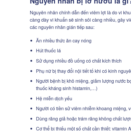
Nguyên nhân bị lở nướu là gì
Nguyên nhân chính dẫn đến viêm lợi là do vi kh
càng dày vi khuẩn sẽ sinh sôi càng nhiều, gây v
các nguyên nhân gián tiếp sau:
Ăn nhiều thức ăn cay nóng
Hút thuốc lá
Sử dụng nhiều đồ uống có chất kích thích
Phụ nữ bị thay đổi nội tiết tố khi có kinh ngu
Người bệnh bị khô miệng, giảm lượng nước bọt 
thuốc kháng sinh histamin,…)
Hệ miễn dịch yếu
Người có tiền sử viêm nhiễm khoang miệng, 
Dùng răng giả hoặc trám răng không chất lượ
Cơ thể bị thiếu một số chất cần thiết: vitamin A