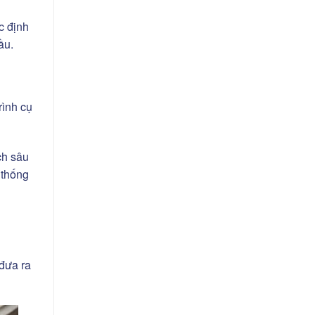
c định
ầu.
rình cụ
ch sâu
 thống
 đưa ra