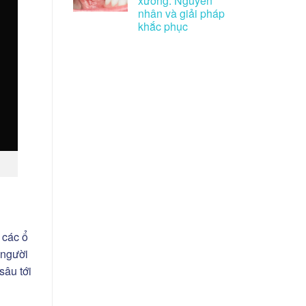
xương: Nguyên
nhân và giải pháp
khắc phục
 các ổ
 người
sâu tới