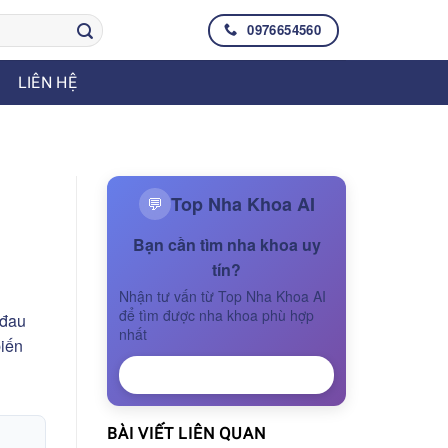
0976654560
LIÊN HỆ
Top Nha Khoa AI
💬
Bạn cần tìm nha khoa uy
tín?
Nhận tư vấn từ Top Nha Khoa AI
để tìm được nha khoa phù hợp
 đau
nhất
biến
NHẬN TƯ VẤN
BÀI VIẾT LIÊN QUAN