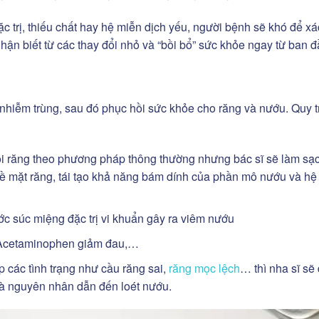
 trị, thiếu chất hay hệ miễn dịch yếu, người bệnh sẽ khó để xá
 nhận biết từ các thay đổi nhỏ và “bồi bổ” sức khỏe ngay từ ban đ
 nhiễm trùng, sau đó phục hồi sức khỏe cho răng và nướu. Quy t
 răng theo phương pháp thông thường nhưng bác sĩ sẽ làm sạ
bề mặt răng, tái tạo khả năng bám dính của phần mô nướu và hệ
 súc miệng đặc trị vi khuẩn gây ra viêm nướu
 Acetaminophen giảm đau,…
 các tình trạng như cầu răng sai,
răng mọc lệch
… thì nha sĩ sẽ
là nguyên nhân dẫn đến loét nướu.