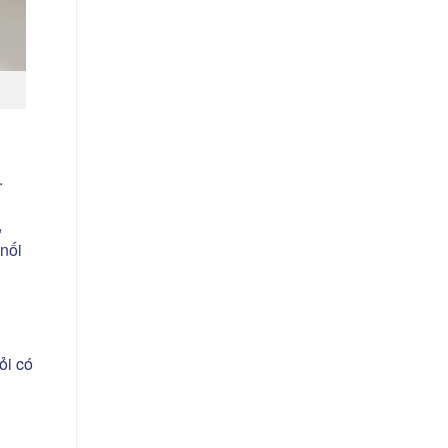
.
,
nối
ỏi có