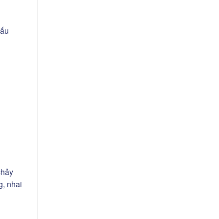
dấu
chảy
g, nhai