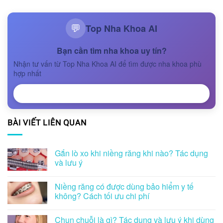
Top Nha Khoa AI
💬
Bạn cần tìm nha khoa uy tín?
Nhận tư vấn từ Top Nha Khoa AI để tìm được nha khoa phù
hợp nhất
NHẬN TƯ VẤN
BÀI VIẾT LIÊN QUAN
Gắn lò xo khi niềng răng khi nào? Tác dụng
và lưu ý
Niềng răng có được dùng bảo hiểm y tế
không? Cách tối ưu chi phí
Chun chuỗi là gì? Tác dụng và lưu ý khi dùng