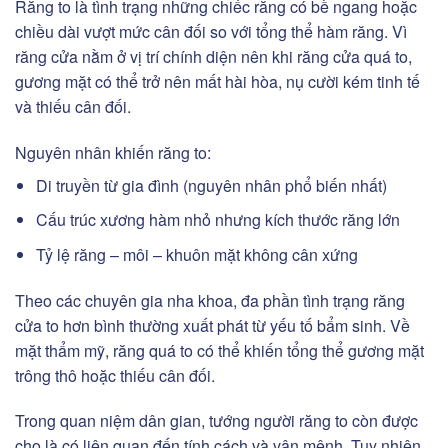
Răng to là tình trạng những chiếc răng có bề ngang hoặc
chiều dài vượt mức cân đối so với tổng thể hàm răng. Vì
răng cửa nằm ở vị trí chính diện nên khi răng cửa quá to,
gương mặt có thể trở nên mất hài hòa, nụ cười kém tinh tế
và thiếu cân đối.
Nguyên nhân khiến răng to:
Di truyền từ gia đình (nguyên nhân phổ biến nhất)
Cấu trúc xương hàm nhỏ nhưng kích thước răng lớn
Tỷ lệ răng – môi – khuôn mặt không cân xứng
Theo các chuyên gia nha khoa, đa phần tình trạng răng
cửa to hơn bình thường xuất phát từ yếu tố bẩm sinh. Về
mặt thẩm mỹ, răng quá to có thể khiến tổng thể gương mặt
trông thô hoặc thiếu cân đối.
Trong quan niệm dân gian, tướng người răng to còn được
cho là có liên quan đến tính cách và vận mệnh. Tuy nhiên,