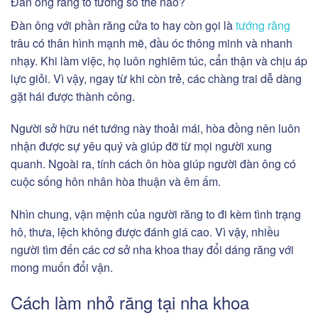
Đàn ông răng to tướng số thế nào?
Đàn ông với phần răng cửa to hay còn gọi là
tướng răng
trâu có thân hình mạnh mẽ, đầu óc thông minh và nhanh
nhạy. Khi làm việc, họ luôn nghiêm túc, cẩn thận và chịu áp
lực giỏi. Vì vậy, ngay từ khi còn trẻ, các chàng trai dễ dàng
gặt hái được thành công.
Người sở hữu nét tướng này thoải mái, hòa đồng nên luôn
nhận được sự yêu quý và giúp đỡ từ mọi người xung
quanh. Ngoài ra, tính cách ôn hòa giúp người đàn ông có
cuộc sống hôn nhân hòa thuận và êm ấm.
Nhìn chung, vận mệnh của người răng to đi kèm tình trạng
hô, thưa, lệch không được đánh giá cao. Vì vậy, nhiều
người tìm đến các cơ sở nha khoa thay đổi dáng răng với
mong muốn đổi vận.
Cách làm nhỏ răng tại nha khoa