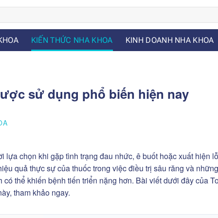
KHOA
KIẾN THỨC NHA KHOA
KINH DOANH NHA KHOA
 được sử dụng phổ biến hiện nay
OA
i lựa chọn khi gặp tình trạng đau nhức, ê buốt hoặc xuất hiện l
hiệu quả thực sự của thuốc trong việc điều trị sâu răng và nhữn
h có thể khiến bệnh tiến triển nặng hơn. Bài viết dưới đây của 
 này, tham khảo ngay.