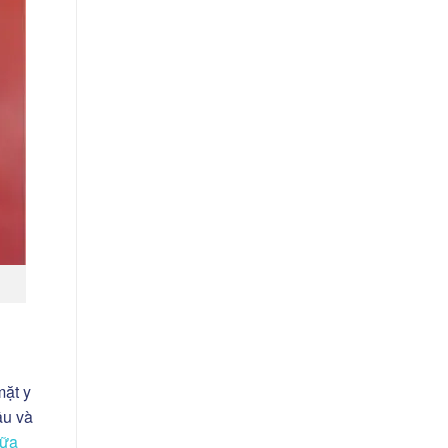
mặt y
âu và
ữa