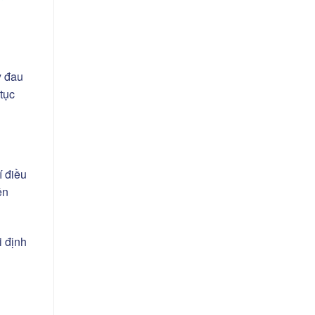
y đau
tục
í điều
ên
i định