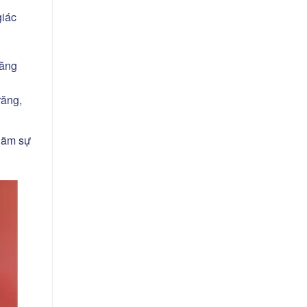
giác
năng
răng,
 hãm sự