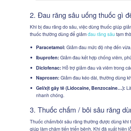
2. Đau răng sâu uống thuốc gì đ
Khi bị đau răng do sâu, việc dùng thuốc giúp giả
thuốc thường dùng để giảm
đau răng sâu
tạm thờ
Paracetamol:
Giảm đau mức độ nhẹ đến vừa, í
Ibuprofen:
Giảm đau kết hợp chống viêm, phù
Diclofenac:
Hỗ trợ giảm đau và viêm trong các
Naproxen:
Giảm đau kéo dài, thường dùng kh
Gel/xịt gây tê (Lidocaine, Benzocaine…):
Là
nhanh chóng.
3. Thuốc chấm / bôi sâu răng d
Thuốc chấm/bôi sâu răng thường được dùng khi tổ
giúp làm chậm tiến triển bệnh. Khi đã xuất hiện 