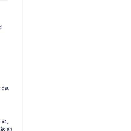
ại
c đau
hời,
bảo an