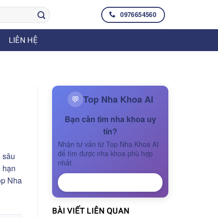
0976654560
LIÊN HỆ
Top Nha Khoa AI
💬
Bạn cần tìm nha khoa uy
tín?
Nhận tư vấn từ Top Nha Khoa AI
để tìm được nha khoa phù hợp
ỗ sâu
nhất
g hạn
Top Nha
NHẬN TƯ VẤN
BÀI VIẾT LIÊN QUAN