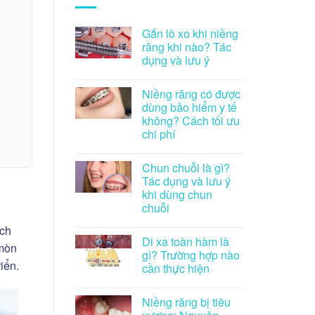
Gắn lò xo khi niềng
răng khi nào? Tác
dụng và lưu ý
Niềng răng có được
dùng bảo hiểm y tế
không? Cách tối ưu
chi phí
Chun chuỗi là gì?
Tác dụng và lưu ý
khi dùng chun
chuỗi
ích
Di xa toàn hàm là
 mòn
gì? Trường hợp nào
iển.
cần thực hiện
Niềng răng bị tiêu