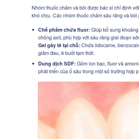
Nhóm thuốc chấm và bôi được bác sĩ chỉ định với 
khó chịu. Các nhóm thuốc chấm sâu răng và bôi
Chế phẩm chứa fluor:
Giúp bổ sung khoáng c
chống axit, phù hợp với sâu răng giai đoạn sớ
Gel gây tê tại chỗ:
Chứa lidocaine, benzocain
giảm đau, ê buốt tạm thời.
Dung dịch SDF:
Gồm ion bạc, fluor và amoni
phát triển của ổ sâu trong một số trường hợp 