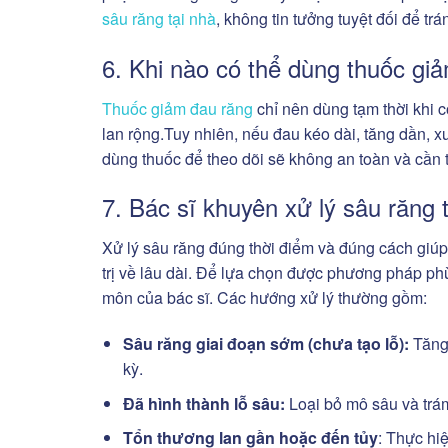
sâu răng tại nhà
, không tin tưởng tuyệt đối để trá
6. Khi nào có thể dùng thuốc giả
Thuốc giảm đau răng
chỉ nên dùng tạm thời khi 
lan rộng.Tuy nhiên, nếu đau kéo dài, tăng dần, x
dùng thuốc để theo dõi sẽ không an toàn và cầ
7. Bác sĩ khuyên xử lý sâu răng
Xử lý sâu răng đúng thời điểm và đúng cách giúp
trị về lâu dài. Để lựa chọn được phương pháp phù
môn của bác sĩ. Các hướng xử lý thường gồm:
Sâu răng giai đoạn sớm (chưa tạo lỗ):
Tăng
kỳ.
Đã hình thành lỗ sâu:
Loại bỏ mô sâu và trá
Tổn thương lan gần hoặc đến tủy
: Thực hiệ