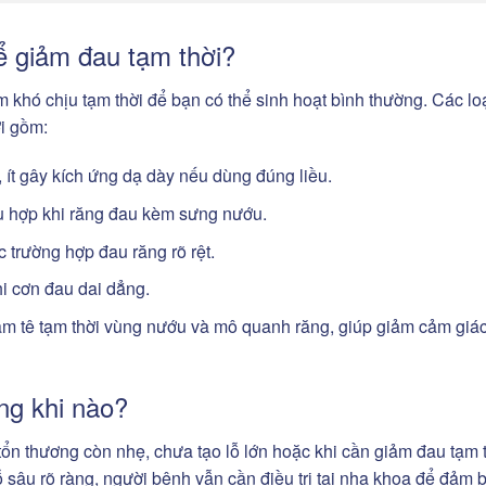
ể giảm đau tạm thời?
m khó chịu tạm thời để bạn có thể sinh hoạt bình thường. Các lo
i gồm:
t gây kích ứng dạ dày nếu dùng đúng liều.
 hợp khi răng đau kèm sưng nướu.
 trường hợp đau răng rõ rệt.
i cơn đau dai dẳng.
m tê tạm thời vùng nướu và mô quanh răng, giúp giảm cảm giá
ùng khi nào?
n thương còn nhẹ, chưa tạo lỗ lớn hoặc khi cần giảm đau tạm t
lỗ sâu rõ ràng, người bệnh vẫn cần điều trị tại nha khoa để đảm 