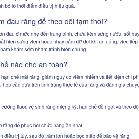
nh bỏ lỡ thời điểm điều trị hiệu quả.
m đau răng để theo dõi tạm thời?
cơn đau ở mức nhẹ đến trung bình, chưa kèm sưng nướu, sốt ha
uất hiện sưng viêm hoặc nhạy cảm dữ dội khi ăn uống, việc tiếp 
n thăm khám sớm nhằm tránh biến chứng.
 thế nào cho an toàn?
 hạn chế mất răng, giảm nguy cơ viêm nhiễm và tiết kiệm chi ph
 hợp cần dựa trên tình trạng thực tế của răng và đánh giá chuy
 cường fluor, vệ sinh răng miệng kỹ, hạn chế đồ ngọt và theo dõ
m răng để phục hồi chức năng ăn nhai.
n điều trị tủy, sau đó trám lớn hoặc bọc mão để bảo vệ răng.