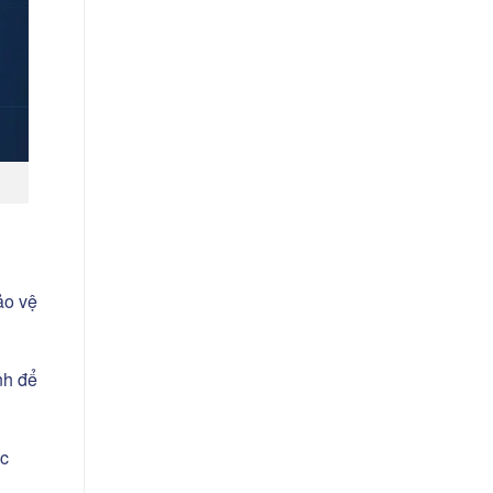
ảo vệ
nh để
ác