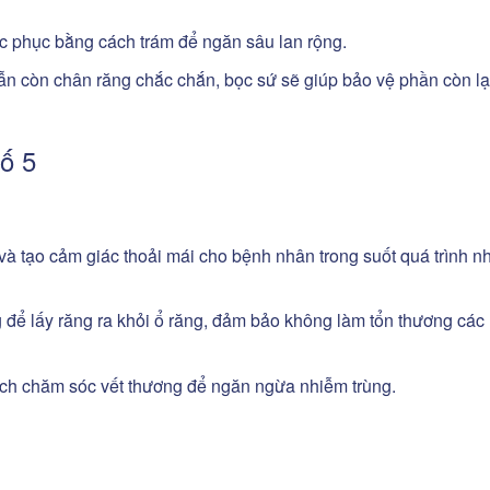
c phục bằng cách trám để ngăn sâu lan rộng.
n còn chân răng chắc chắn, bọc sứ sẽ giúp bảo vệ phần còn lạ
số 5
và tạo cảm giác thoải mái cho bệnh nhân trong suốt quá trình n
để lấy răng ra khỏi ổ răng, đảm bảo không làm tổn thương các
ách chăm sóc vết thương để ngăn ngừa nhiễm trùng.