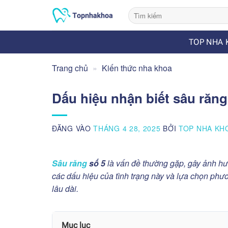
Bỏ
qua
nội
TOP NHA 
dung
Trang chủ
»
Kiến thức nha khoa
Dấu hiệu nhận biết sâu răng
ĐĂNG VÀO
THÁNG 4 28, 2025
BỞI
TOP NHA KH
Sâu răng
số 5
là vấn đề thường gặp, gây ảnh h
các dấu hiệu của tình trạng này và lựa chọn phươ
lâu dài.
Mục lục