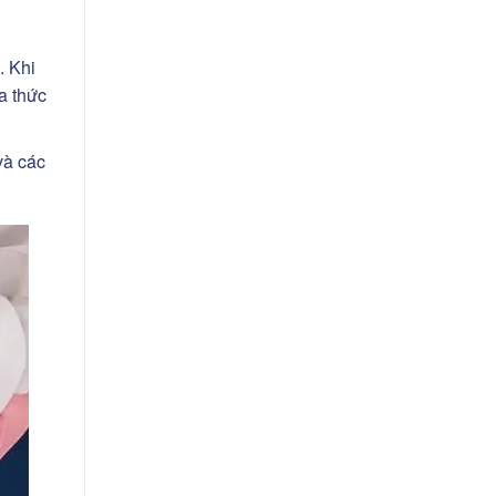
. Khi
a thức
và các