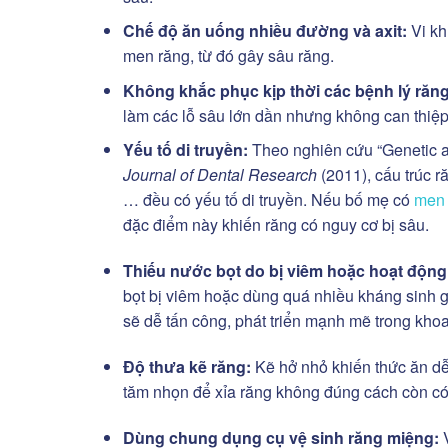
Chế độ ăn uống nhiều đường và axit:
Vi kh
men răng, từ đó gây sâu răng.
Không khắc phục kịp thời các bệnh lý răn
làm các lỗ sâu lớn dần nhưng không can thiệ
Yếu tố di truyền:
Theo nghiên cứu “Genetic a
Journal of Dental Research
(2011), cấu trúc r
… đều có yếu tố di truyền. Nếu bố mẹ có
men 
đặc điểm này khiến răng có nguy cơ bị sâu.
Thiếu nước bọt do bị viêm hoặc hoạt độn
bọt bị viêm hoặc dùng quá nhiều kháng sinh g
sẽ dễ tấn công, phát triển mạnh mẽ trong kho
Độ thưa kẽ răng:
Kẽ hở nhỏ
khiến thức ăn dễ
tăm nhọn để xỉa răng không đúng cách còn có
Dùng chung dụng cụ vệ sinh răng miệng: