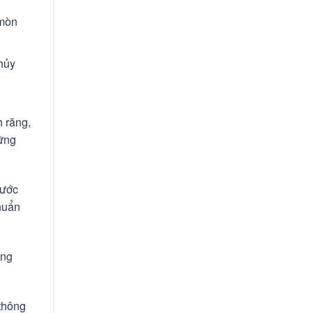
 mòn
hủy
h răng,
hững
nước
huẩn
ụng
 thông