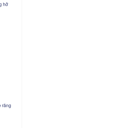
g hở
e răng