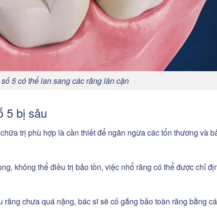
 số 5 có thể lan sang các răng lân cận
 5 bị sâu
chữa trị phù hợp là cần thiết để ngăn ngừa các tổn thương và b
ng, không thể điều trị bảo tồn, việc nhổ răng có thể được chỉ đị
u răng chưa quá nặng, bác sĩ sẽ cố gắng bảo toàn răng bằng c