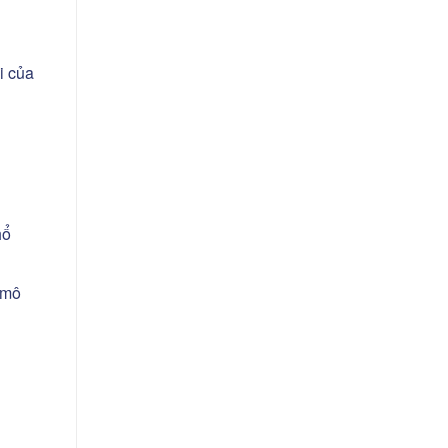
i của
hổ
 mô