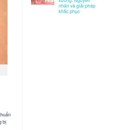
xương: Nguyên
nhân và giải pháp
khắc phục
khuẩn
g bị