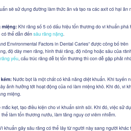
uẩn sẽ sử dụng đường làm thức ăn và tạo ra các axit có hại ăn
g miệng:
Khi răng số 5 có dấu hiệu tổn thương do vi khuẩn phá 
p có thể dẫn đến
sâu răng nặng
.
nd Environmental Factors in Dental Caries”
được công bố trên
ăng, độ dày men răng, hình thái răng, độ nông hoặc sâu của rãn
răng yếu
, cấu trúc răng dễ bị tổn thương thì con dễ gặp phải n
g kém:
Nước bọt là một chất có khả năng diệt khuẩn. Khi tuyến 
ây ảnh hưởng tới hoạt động của nó làm miệng khô. Khi đó, vi k
ang miệng.
 mắc kẹt, tạo điều kiện cho vi khuẩn sinh sôi. Khi đó, việc sử d
 thể làm tổn thương nướu, làm tăng nguy cơ viêm nhiễm.
Vi khuẩn gây sâu răng có thể lây từ người này sang người khác