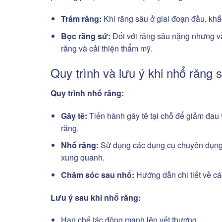
Trám răng:
Khi răng sâu ở giai đoạn đầu, khắ
Bọc răng sứ:
Đối với răng sâu nặng nhưng vẫ
răng và cải thiện thẩm mỹ.
Quy trình và lưu ý khi nhổ răng 
Quy trình nhổ răng:
Gây tê:
Tiến hành gây tê tại chỗ để giảm đau 
răng.
Nhổ răng:
Sử dụng các dụng cụ chuyên dụng 
xung quanh.
Chăm sóc sau nhổ:
Hướng dẫn chi tiết về c
Lưu ý sau khi nhổ răng:
Hạn chế tác động mạnh lên vết thương.