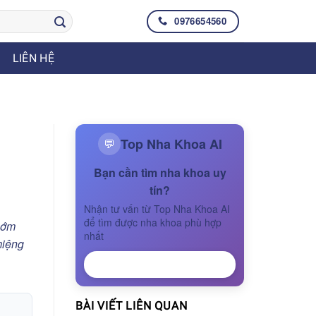
0976654560
LIÊN HỆ
Top Nha Khoa AI
💬
Bạn cần tìm nha khoa uy
tín?
Nhận tư vấn từ Top Nha Khoa AI
để tìm được nha khoa phù hợp
sớm
nhất
miệng
NHẬN TƯ VẤN
BÀI VIẾT LIÊN QUAN