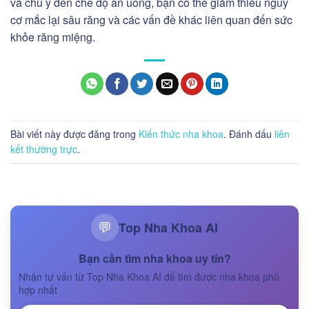
và chú ý đến chế độ ăn uống, bạn có thể giảm thiểu nguy
cơ mắc lại sâu răng và các vấn đề khác liên quan đến sức
khỏe răng miệng.
Bài viết này được đăng trong
Kiến thức nha khoa
. Đánh dấu
liên
kết thường trực
.
Top Nha Khoa AI
💬
Bạn cần tìm nha khoa uy tín?
Nhận tư vấn từ Top Nha Khoa AI để tìm được nha khoa phù
hợp nhất