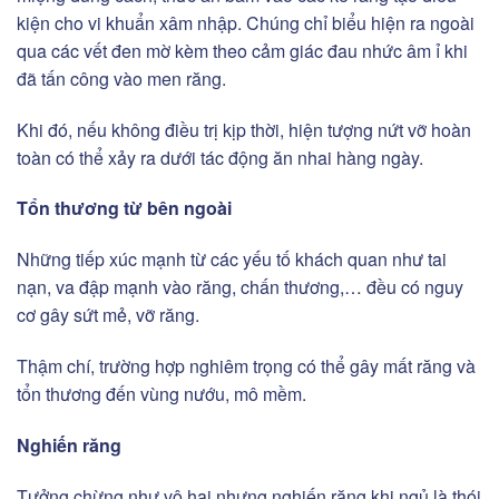
kiện cho vi khuẩn xâm nhập. Chúng chỉ biểu hiện ra ngoài
qua các vết đen mờ kèm theo cảm giác đau nhức âm ỉ khi
đã tấn công vào men răng.
Khi đó, nếu không điều trị kịp thời, hiện tượng nứt vỡ hoàn
toàn có thể xảy ra dưới tác động ăn nhai hàng ngày.
Tổn thương từ bên ngoài
Những tiếp xúc mạnh từ các yếu tố khách quan như tai
nạn, va đập mạnh vào răng, chấn thương,… đều có nguy
cơ gây sứt mẻ, vỡ răng.
Thậm chí, trường hợp nghiêm trọng có thể gây mất răng và
tổn thương đến vùng nướu, mô mềm.
Nghiến răng
Tưởng chừng như vô hại nhưng nghiến răng khi ngủ là thói