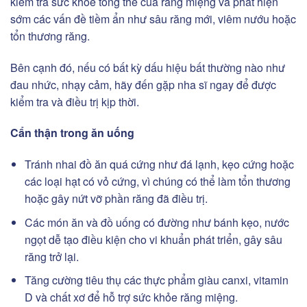
kiểm tra sức khỏe tổng thể của răng miệng và phát hiện
sớm các vấn đề tiềm ẩn như sâu răng mới, viêm nướu hoặc
tổn thương răng.
Bên cạnh đó, nếu có bất kỳ dấu hiệu bất thường nào như
đau nhức, nhạy cảm, hãy đến gặp nha sĩ ngay để được
kiểm tra và điều trị kịp thời.
Cẩn thận trong ăn uống
Tránh nhai đồ ăn quá cứng như đá lạnh, kẹo cứng hoặc
các loại hạt có vỏ cứng, vì chúng có thể làm tổn thương
hoặc gây nứt vỡ phần răng đã điều trị.
Các món ăn và đồ uống có đường như bánh kẹo, nước
ngọt dễ tạo điều kiện cho vi khuẩn phát triển, gây sâu
răng trở lại.
Tăng cường tiêu thụ các thực phẩm giàu canxi, vitamin
D và chất xơ để hỗ trợ sức khỏe răng miệng.