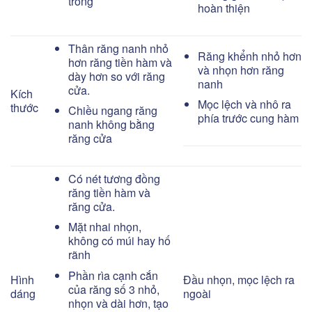
trong
hoàn thiện
Thân răng nanh nhỏ
Răng khểnh nhỏ hơn
hơn răng tiền hàm và
và nhọn hơn răng
dày hơn so với răng
nanh
cửa.
Kích
Mọc lệch và nhô ra
thước
Chiều ngang răng
phía trước cung hàm
nanh không bằng
răng cửa
Có nét tương đồng
răng tiền hàm và
răng cửa.
Mặt nhai nhọn,
không có múi hay hố
rãnh
Phần rìa cạnh cắn
Hình
Đầu nhọn, mọc lệch ra
của răng số 3 nhỏ,
dáng
ngoài
nhọn và dài hơn, tạo