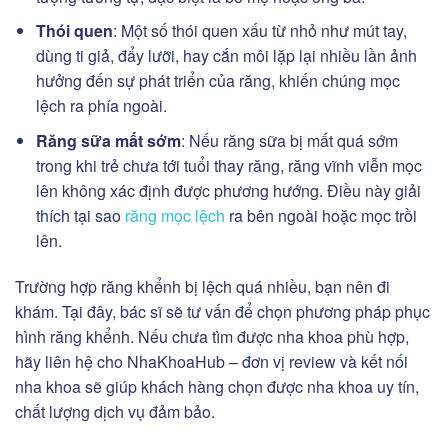
Thói quen
: Một số thói quen xấu từ nhỏ như mút tay,
dùng ti giả, đẩy lưỡi, hay cắn môi lặp lại nhiều lần ảnh
hưởng đến sự phát triển của răng, khiến chúng mọc
lệch ra phía ngoài.
Răng sữa mất sớm
: Nếu răng sữa bị mất quá sớm
trong khi trẻ chưa tới tuổi thay răng, răng vĩnh viễn mọc
lên không xác định được phương hướng. Điều này giải
thích tại sao
răng mọc lệch
ra bên ngoài hoặc mọc trồi
lên.
Trường hợp răng khểnh bị lệch quá nhiều, bạn nên đi
khám. Tại đây, bác sĩ sẽ tư vấn để chọn phương pháp phục
hình răng khểnh. Nếu chưa tìm được nha khoa phù hợp,
hãy liên hệ cho NhaKhoaHub – đơn vị review và kết nối
nha khoa sẽ giúp khách hàng chọn được nha khoa uy tín,
chất lượng dịch vụ đảm bảo.