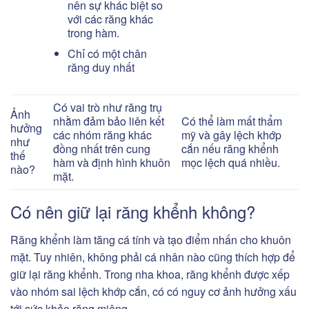
nên sự khác biệt so
với các răng khác
trong hàm.
Chỉ có một chân
răng duy nhất
Có vai trò như răng trụ
Ảnh
nhằm đảm bảo liên kết
Có thể làm mất thẩm
hưởng
các nhóm răng khác
mỹ và gây lệch khớp
như
đồng nhất trên cung
cắn nếu răng khểnh
thế
hàm và định hình khuôn
mọc lệch quá nhiều.
nào?
mặt.
Có nên giữ lại răng khểnh không?
Răng khểnh làm tăng cá tính và tạo điểm nhấn cho khuôn
mặt. Tuy nhiên, không phải cá nhân nào cũng thích hợp để
giữ lại răng khểnh. Trong nha khoa, răng khểnh được xếp
vào nhóm sai lệch khớp cắn, có có nguy cơ ảnh hưởng xấu
tới sức khỏe răng miệng.