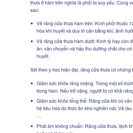
thưa ở hàm trên nghĩa là phổi bị suy yếu. Cùng v
sau:
Về răng cửa thưa hàm trên:
Kinh phổi thuộc 12
hòa khí huyết và duy trì cân bằng khí, ảnh hưở
Về răng cửa thưa hàm dưới:
Kinh tỳ hay còn đ
ăn, vận chuyển và hấp thu dưỡng chất cho cơ t
huyết.
Xét theo y học hiện đại, răng cửa thưa có những 
Giảm sức khỏe răng miệng:
Trong một số trườ
trong hàm. Nếu trở nặng, người bị có khả nă
Giảm sức khỏe tổng thể:
Răng cửa khi có vấn 
hệ tiêu hóa do thức ăn khó nghiền nát. Về lâu
…
Phát âm không chuẩn:
Răng cửa thưa, lệch kh