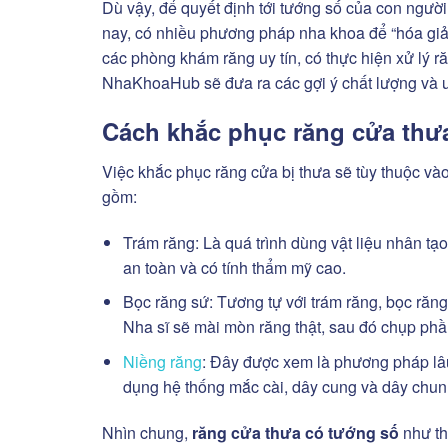
Dù vậy, để quyết định tới tướng số của con người
nay, có nhiều phương pháp nha khoa để “hóa giả
các phòng khám răng uy tín, có thực hiện xử lý 
NhaKhoaHub sẽ đưa ra các gợi ý chất lượng và uy
Cách khắc phục răng cửa thư
Việc khắc phục răng cửa bị thưa sẽ tùy thuộc v
gồm:
Trám răng:
Là quá trình dùng vật liệu nhân tạ
an toàn và có tính thẩm mỹ cao.
Bọc răng sứ:
Tương tự với trám răng, bọc răn
Nha sĩ sẽ mài mòn răng thật, sau đó chụp phầ
Niềng răng
:
Đây được xem là phương pháp lâu 
dụng hệ thống mắc cài, dây cung và dây chun 
Nhìn chung,
răng cửa thưa có tướng số
như th