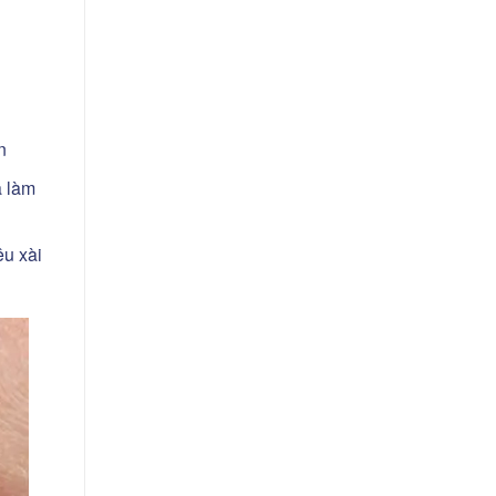
n
à làm
êu xài