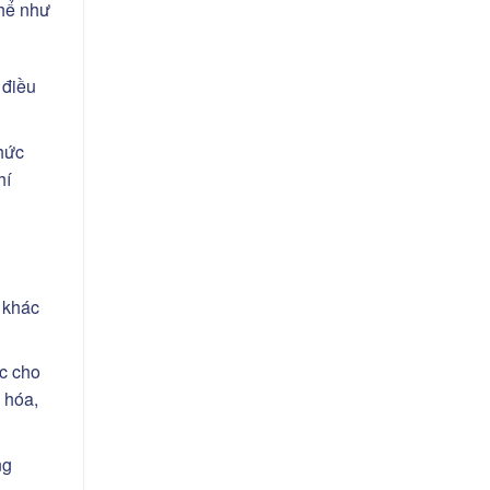
thể như
 điều
thức
hí
 khác
ực cho
 hóa,
ng