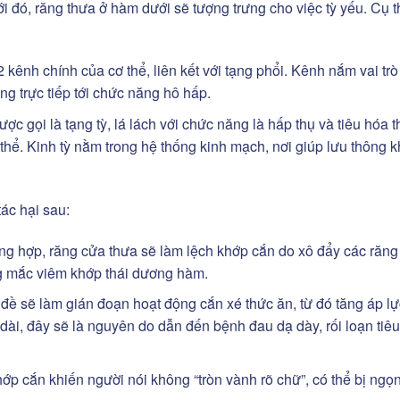
ới đó, răng thưa ở hàm dưới sẽ tượng trưng cho việc tỳ yếu. Cụ 
 kênh chính của cơ thể, liên kết với tạng phổi. Kênh nắm vai trò
ng trực tiếp tới chức năng hô hấp.
ược gọi là tạng tỳ, lá lách với chức năng là hấp thụ và tiêu hóa 
hể. Kinh tỳ nằm trong hệ thống kinh mạch, nơi giúp lưu thông k
tác hại sau:
ng hợp, răng cửa thưa sẽ làm lệch khớp cắn do xô đẩy các răng
ng mắc viêm khớp thái dương hàm.
đề sẽ làm gián đoạn hoạt động cắn xé thức ăn, từ đó tăng áp l
 dài, đây sẽ là nguyên do dẫn đến bệnh đau dạ dày, rối loạn tiêu
ớp cắn khiến người nói không “tròn vành rõ chữ”, có thể bị ngọ