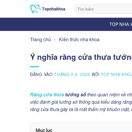
Bỏ
qua
nội
TOP NHA 
dung
Trang chủ
»
Kiến thức nha khoa
Ý nghĩa răng cửa thưa tướn
ĐĂNG VÀO
THÁNG 5 6, 2025
BỞI
TOP NHA KHO
Răng cửa thưa
tướng số
theo quan niệm về nhâ
việc đánh giá tướng số thông qua kiểu dáng răng 
răng cửa thưa gây ra là mất thẩm mỹ khuôn mặt
Mục lục