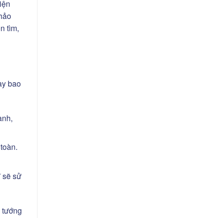
iện
khảo
n tìm,
ay bao
anh,
toàn.
 sẽ sử
 tướng