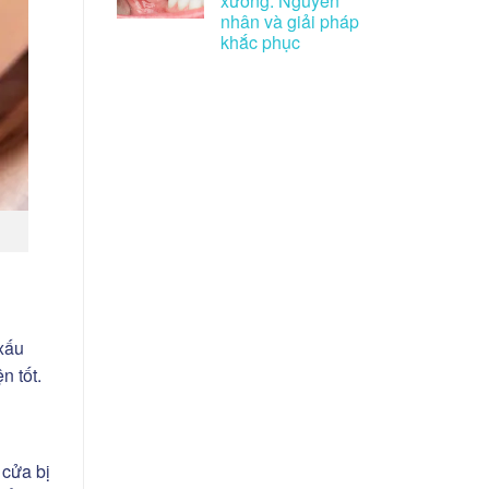
xương: Nguyên
nhân và giải pháp
khắc phục
 xấu
n tốt.
 cửa bị