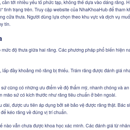
, cần tới nhiều yếu tố phức tạp, không thể dựa vào dáng răng. H
i” tình trạng trên. Truy cập website của NhaKhoaHub để tham 
răng cửa thưa. Người dùng lựa chọn theo khu vực và dịch vụ muố
 tín.
a
ào mức độ thưa giữa hai răng. Các phương pháp phổ biến hiện n
o, lấp đầy khoảng mô răng bị thiếu. Trám răng được đánh giá nh
g sứ cũng có những ưu điểm về độ thẩm mỹ, nhanh chóng và an 
n mão sứ có kích thước như răng tiêu chuẩn ở bên ngoài.
dài, được ưu tiên áp dụng bởi sẽ bảo vệ được răng thật. Bác sĩ
để kéo răng về đúng vị trí chuẩn.
ế nào vẫn chưa được khoa học xác minh. Các đánh giá từ nhân