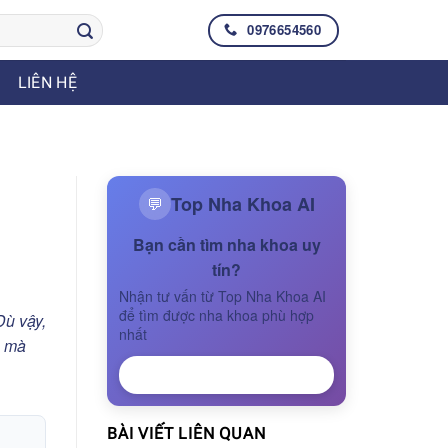
0976654560
LIÊN HỆ
Top Nha Khoa AI
💬
Bạn cần tìm nha khoa uy
tín?
Nhận tư vấn từ Top Nha Khoa AI
để tìm được nha khoa phù hợp
Dù vậy,
nhất
n mà
NHẬN TƯ VẤN
BÀI VIẾT LIÊN QUAN