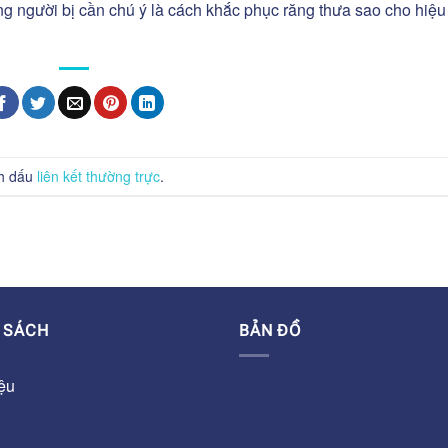
ng người bị cần chú ý là cách khắc phục răng thưa sao cho hiệu
h dấu
liên kết thường trực
.
 SÁCH
BẢN ĐỒ
iệu