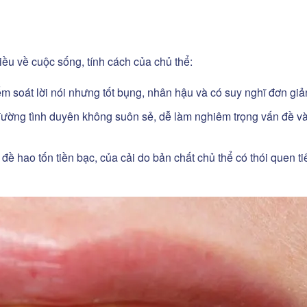
ều về cuộc sống, tính cách của chủ thể:
m soát lời nói nhưng tốt bụng, nhân hậu và có suy nghĩ đơn giả
đường tình duyên không suôn sẻ, dễ làm nghiêm trọng vấn đề v
ề hao tốn tiền bạc, của cải do bản chất chủ thể có thói quen ti