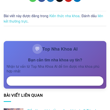
Bài viết này được đăng trong
Kiến thức nha khoa
. Đánh dấu
liên
kết thường trực
.
Top Nha Khoa AI
💬
Bạn cần tìm nha khoa uy tín?
Nhận tư vấn từ Top Nha Khoa AI để tìm được nha khoa phù
hợp nhất
NHẬN TƯ VẤN
BÀI VIẾT LIÊN QUAN