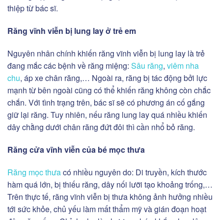
thiệp từ bác sĩ.
Răng vĩnh viễn bị lung lay ở trẻ em
Nguyên nhân chính khiến răng vĩnh viễn bị lung lay là trẻ
đang mắc các bệnh về răng miệng:
Sâu răng
,
viêm nha
chu
, áp xe chân răng,… Ngoài ra, răng bị tác động bởi lực
mạnh từ bên ngoài cũng có thể khiến răng không còn chắc
chắn. Với tình trạng trên, bác sĩ sẽ có phương án cố gắng
giữ lại răng. Tuy nhiên, nếu răng lung lay quá nhiều khiến
dây chằng dưới chân răng đứt đôi thì cần nhổ bỏ răng.
Răng cửa vĩnh viễn của bé mọc thưa
Răng mọc thưa
có nhiều nguyên do: Di truyền, kích thước
hàm quá lớn, bị thiếu răng, dây nối lưỡi tạo khoảng trống,…
Trên thực tế, răng vĩnh viễn bị thưa không ảnh hưởng nhiều
tới sức khỏe, chủ yếu làm mất thẩm mỹ và gián đoạn hoạt