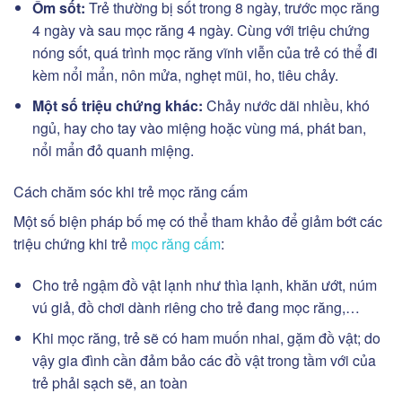
Ốm sốt:
Trẻ thường bị sốt trong 8 ngày, trước mọc răng
4 ngày và sau mọc răng 4 ngày. Cùng với triệu chứng
nóng sốt, quá trình mọc răng vĩnh viễn của trẻ có thể đi
kèm nổi mẩn, nôn mửa, nghẹt mũi, ho, tiêu chảy.
Một số triệu chứng khác:
Chảy nước dãi nhiều, khó
ngủ, hay cho tay vào miệng hoặc vùng má, phát ban,
nổi mẩn đỏ quanh miệng.
Cách chăm sóc khi trẻ mọc răng cấm
Một số biện pháp bố mẹ có thể tham khảo để giảm bớt các
triệu chứng khi trẻ
mọc răng cấm
:
Cho trẻ ngậm đồ vật lạnh như thìa lạnh, khăn ướt, núm
vú giả, đồ chơi dành riêng cho trẻ đang mọc răng,…
Khi mọc răng, trẻ sẽ có ham muốn nhai, gặm đồ vật; do
vậy gia đình cần đảm bảo các đồ vật trong tầm với của
trẻ phải sạch sẽ, an toàn