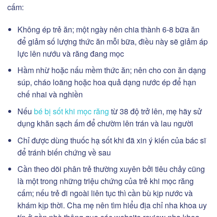
cấm:
Không ép trẻ ăn; một ngày nên chia thành 6-8 bữa ăn
để giảm số lượng thức ăn mỗi bữa, điều này sẽ giảm áp
lực lên nướu và răng đang mọc
Hầm nhừ hoặc nấu mềm thức ăn; nên cho con ăn dạng
súp, cháo loãng hoặc hoa quả dạng nước ép để hạn
chế nhai và nghiền
Nếu
bé bị sốt khi mọc răng
từ 38 độ trở lên, mẹ hãy sử
dụng khăn sạch ấm để chườm lên trán và lau người
Chỉ được dùng thuốc hạ sốt khi đã xin ý kiến của bác sĩ
để tránh biến chứng về sau
Cần theo dõi phân trẻ thường xuyên bởi tiêu chảy cũng
là một trong những triệu chứng của trẻ khi mọc răng
cấm; nếu trẻ đi ngoài liên tục thì cần bù kịp nước và
khám kịp thời. Cha mẹ nên tìm hiểu địa chỉ nha khoa uy