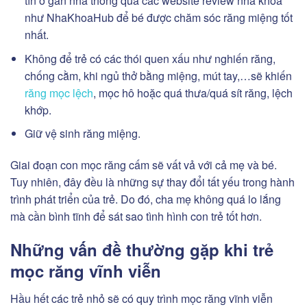
tín ở gần nhà thông qua các website review nha khoa
như NhaKhoaHub để bé được chăm sóc răng miệng tốt
nhất.
Không để trẻ có các thói quen xấu như nghiến răng,
chống cằm, khi ngủ thở bằng miệng, mút tay,…sẽ khiến
răng mọc lệch
, mọc hô hoặc quá thưa/quá sít răng, lệch
khớp.
Giữ vệ sinh răng miệng.
Giai đoạn con mọc răng cấm sẽ vất vả với cả mẹ và bé.
Tuy nhiên, đây đều là những sự thay đổi tất yếu trong hành
trình phát triển của trẻ. Do đó, cha mẹ không quá lo lắng
mà cần bình tĩnh để sát sao tình hình con trẻ tốt hơn.
Những vấn đề thường gặp khi trẻ
mọc răng vĩnh viễn
Hầu hết các trẻ nhỏ sẽ có quy trình mọc răng vĩnh viễn