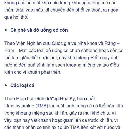
không chỉ tạo mùi khó chịu trong khoang miệng mà còn
thẩm thấu vào máu, di chuyển đến phổi và thoát ra ngoài
qua hơi thở.
Cà phê và đồ uống có cồn
Theo Viện Nghiên cứu Quốc gia về Nha khoa và Răng –
Hàm – Mặt, các loại đồ uống có chứa caffeine hoặc cồn có
thể làm giảm tiết nước bọt, gây khô miệng. Điều này ảnh
hưởng đến quá trình làm sạch khoang miệng và tạo điều
kiện cho vi khuẩn phát triển.
Các loại cá
Theo Hiệp hội Dinh dưỡng Hoa Kỳ, hợp chất
trimethylamine (TMA) tạo mùi tanh trong cá có thể bám lâu
trong khoang miệng sau khi ăn, gây ra mùi khó chịu. Vì
vậy, bạn hãy vắt chanh hoặc giấm lên cá trước khi ăn, vì
các thành phần có tính axit giúp TMA liên kết với nước và