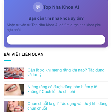
Top Nha Khoa AI
💬
Bạn cần tìm nha khoa uy tín?
Nhận tư vấn từ Top Nha Khoa AI để tìm được nha khoa phù
hợp nhất
NHẬN TƯ VẤN
BÀI VIẾT LIÊN QUAN
Gắn lò xo khi niềng răng khi nào? Tác dụng
và lưu ý
Niềng răng có được dùng bảo hiểm y tế
không? Cách tối ưu chi phí
Chun chuỗi là gì? Tác dụng và lưu ý khi dùng
chun chuỗi