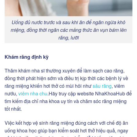
Uống đủ nước trước và sau khi ăn để ngăn ngừa khô
miệng, đồng thời ngăn các mảng thức ăn vụn bám lên
răng, lưỡi
Khám răng định kỳ
Thăm khám nha sĩ thường xuyên để làm sạch cao răng,
đồng thời phát hiện sớm và điều trị kịp thời các bệnh lý về
răng miệng khiến hơi thở có mùi hôi như
sâu răng
, viêm
nướu,
viêm nha chu
.Hãy truy cập website NhaKhoaHub để
tìm kiếm địa chỉ nha khoa uy tín và chăm sóc răng miệng
tốt nhất.
Việc kết hợp vệ sinh răng miệng đúng cách với chế độ ăn
uống khoa học giúp bạn kiểm soát hơi thở hiệu quả, ngay