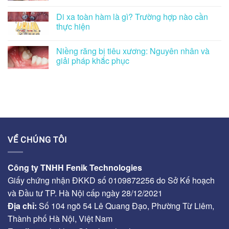
Di xa toàn hàm là gì? Trường hợp nào cần
thực hiện
Niềng răng bị tiêu xương: Nguyên nhân và
giải pháp khắc phục
VỀ CHÚNG TÔI
Công ty TNHH Fenik Technologies
Giấy chứng nhận ĐKKD số 0109872256 do Sở Kế hoạch
và Đầu tư TP. Hà Nội cấp ngày 28/12/2021
Địa chỉ:
Số 104 ngõ 54 Lê Quang Đạo, Phường Từ Liêm,
Thành phố Hà Nội, Việt Nam