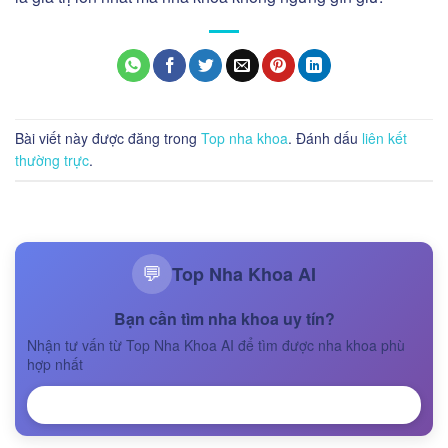
Bài viết này được đăng trong
Top nha khoa
. Đánh dấu
liên kết
thường trực
.
Top Nha Khoa AI
💬
Bạn cần tìm nha khoa uy tín?
Nhận tư vấn từ Top Nha Khoa AI để tìm được nha khoa phù
hợp nhất
NHẬN TƯ VẤN