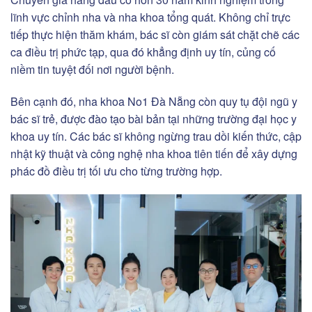
lĩnh vực chỉnh nha và nha khoa tổng quát. Không chỉ trực
tiếp thực hiện thăm khám, bác sĩ còn giám sát chặt chẽ các
ca điều trị phức tạp, qua đó khẳng định uy tín, củng cố
niềm tin tuyệt đối nơi người bệnh.
Bên cạnh đó, nha khoa No1 Đà Nẵng còn quy tụ đội ngũ y
bác sĩ trẻ, được đào tạo bài bản tại những trường đại học y
khoa uy tín. Các bác sĩ không ngừng trau dồi kiến thức, cập
nhật kỹ thuật và công nghệ nha khoa tiên tiến để xây dựng
phác đồ điều trị tối ưu cho từng trường hợp.