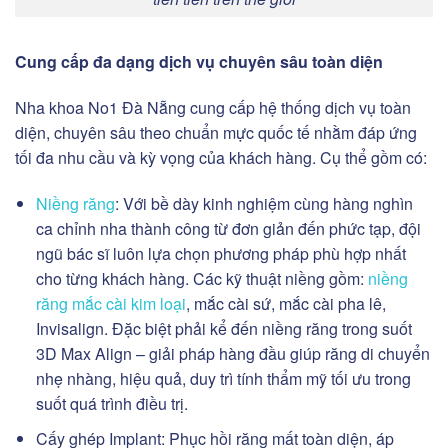
Cung cấp đa dạng dịch vụ chuyên sâu toàn diện
Nha khoa No1 Đà Nẵng cung cấp hệ thống dịch vụ toàn
diện, chuyên sâu theo chuẩn mực quốc tế nhằm đáp ứng
tối đa nhu cầu và kỳ vọng của khách hàng. Cụ thể gồm có:
Niềng răng
: Với bề dày kinh nghiệm cùng hàng nghìn
ca chỉnh nha thành công từ đơn giản đến phức tạp, đội
ngũ bác sĩ luôn lựa chọn phương pháp phù hợp nhất
cho từng khách hàng. Các kỹ thuật niềng gồm:
niềng
răng mắc cài kim loại
, mắc cài sứ, mắc cài pha lê,
Invisalign. Đặc biệt phải kể đến niềng răng trong suốt
3D Max Align – giải pháp hàng đầu giúp răng di chuyển
nhẹ nhàng, hiệu quả, duy trì tính thẩm mỹ tối ưu trong
suốt quá trình điều trị.
Cấy ghép Implant: Phục hồi răng mất toàn diện, áp