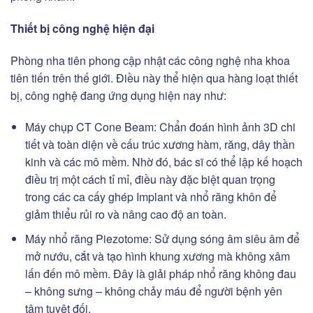
Thiết bị công nghệ hiện đại
Phòng nha tiên phong cập nhật các công nghệ nha khoa
tiên tiến trên thế giới. Điều này thể hiện qua hàng loạt thiết
bị, công nghệ đang ứng dụng hiện nay như:
Máy chụp CT Cone Beam: Chẩn đoán hình ảnh 3D chi
tiết và toàn diện về cấu trúc xương hàm, răng, dây thần
kinh và các mô mềm. Nhờ đó, bác sĩ có thể lập kế hoạch
điều trị một cách tỉ mỉ, điều này đặc biệt quan trọng
trong các ca cấy ghép Implant và nhổ răng khôn để
giảm thiểu rủi ro và nâng cao độ an toàn.
Máy nhổ răng Piezotome: Sử dụng sóng âm siêu âm để
mở nướu, cắt và tạo hình khung xương mà không xâm
lấn đến mô mềm. Đây là giải pháp nhổ răng không đau
– không sưng – không chảy máu để người bệnh yên
tâm tuyệt đối.