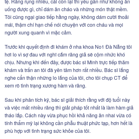
tệ. Răng rụng nhiều, cái còn lại thì yếu gần như không ăn
uống được gì, chỉ dám ăn cháo và những món thật mềm.
Tôi cũng ngại giao tiếp hằng ngày, không dám cười thoải
mái, thậm chí hạn chế nói chuyện với con cháu và mọi
người xung quanh vì mặc cảm.
Trước khi quyết định đi khám ở nha khoa No1 Đà Nẵng tôi
hơi lo vì sợ đau với nghĩ cắm răng giả sẽ cộm nhức khó
chịu. Nhưng khi đến đây, được bác sĩ Minh trực tiếp thăm
khám và trấn an tôi đã yên tâm hơn rất nhiều. Bác sĩ lắng
nghe cẩn thận những lo lắng của tôi, cho tôi chụp CT để
xem rõ tình trạng xương hàm và răng.
Sau khi phân tích kỹ, bác sĩ giải thích rằng với độ tuổi này
và việc mất nhiều răng thì giải pháp tốt nhất là làm hàm giả
tháo lắp. Cách này vừa phục hồi khả năng ăn nhai vừa có
tính thẩm mỹ lại không cần phẫu thuật phức tạp, hơn hết là
phù hợp với tình trạng sức khỏe của tôi.