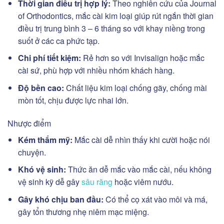
Thời gian điều trị hợp lý:
Theo nghiên cứu của Journal
of Orthodontics, mắc cài kim loại giúp rút ngắn thời gian
điều trị trung bình 3 – 6 tháng so với khay niềng trong
suốt ở các ca phức tạp.
Chi phí tiết kiệm:
Rẻ hơn so với Invisalign hoặc mắc
cài sứ, phù hợp với nhiều nhóm khách hàng.
Độ bền cao:
Chất liệu kim loại chống gãy, chống mài
mòn tốt, chịu được lực nhai lớn.
Nhược điểm
Kém thẩm mỹ:
Mắc cài dễ nhìn thấy khi cười hoặc nói
chuyện.
Khó vệ sinh:
Thức ăn dễ mắc vào mắc cài, nếu không
vệ sinh kỹ dễ gây
sâu răng
hoặc viêm nướu.
Gây khó chịu ban đầu:
Có thể cọ xát vào môi và má,
gây tổn thương nhẹ niêm mạc miệng.