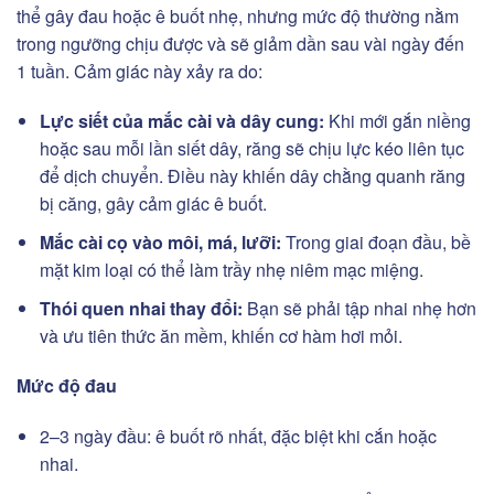
thể gây đau hoặc ê buốt nhẹ, nhưng mức độ thường nằm
trong ngưỡng chịu được và sẽ giảm dần sau vài ngày đến
1 tuần. Cảm giác này xảy ra do:
Lực siết của mắc cài và dây cung:
Khi mới gắn niềng
hoặc sau mỗi lần siết dây, răng sẽ chịu lực kéo liên tục
để dịch chuyển. Điều này khiến dây chằng quanh răng
bị căng, gây cảm giác ê buốt.
Mắc cài cọ vào môi, má, lưỡi:
Trong giai đoạn đầu, bề
mặt kim loại có thể làm trầy nhẹ niêm mạc miệng.
Thói quen nhai thay đổi:
Bạn sẽ phải tập nhai nhẹ hơn
và ưu tiên thức ăn mềm, khiến cơ hàm hơi mỏi.
Mức độ đau
2–3 ngày đầu: ê buốt rõ nhất, đặc biệt khi cắn hoặc
nhai.