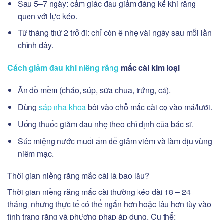
Sau 5–7 ngày: cảm giác đau giảm đáng kể khi răng
quen với lực kéo.
Từ tháng thứ 2 trở đi: chỉ còn ê nhẹ vài ngày sau mỗi lần
chỉnh dây.
Cách giảm đau khi niềng răng
mắc cài kim loại
Ăn đồ mềm (cháo, súp, sữa chua, trứng, cá).
Dùng
sáp nha khoa
bôi vào chỗ mắc cài cọ vào má/lưỡi.
Uống thuốc giảm đau nhẹ theo chỉ định của bác sĩ.
Súc miệng nước muối ấm để giảm viêm và làm dịu vùng
niêm mạc.
Thời gian niềng răng mắc cài là bao lâu?
Thời gian niềng răng mắc cài thường kéo dài 18 – 24
tháng, nhưng thực tế có thể ngắn hơn hoặc lâu hơn tùy vào
tình trạng răng và phương pháp áp dụng. Cụ thể: