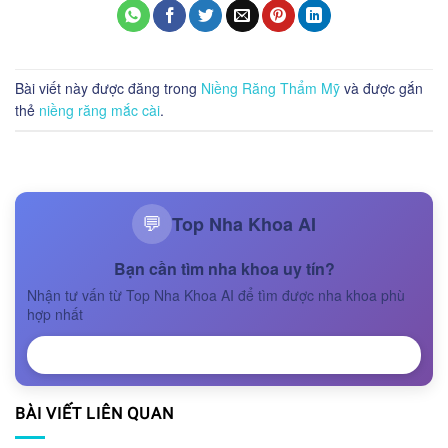
Bài viết này được đăng trong
Niềng Răng Thẩm Mỹ
và được gắn
thẻ
niềng răng mắc cài
.
Top Nha Khoa AI
💬
Bạn cần tìm nha khoa uy tín?
Nhận tư vấn từ Top Nha Khoa AI để tìm được nha khoa phù
hợp nhất
NHẬN TƯ VẤN
BÀI VIẾT LIÊN QUAN