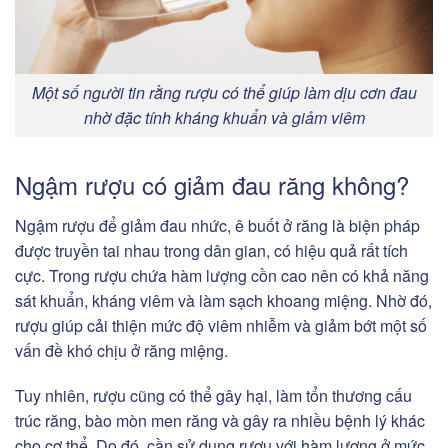
Một số người tin rằng rượu có thể giúp làm dịu cơn đau
nhờ đặc tính kháng khuẩn và giảm viêm
Ngậm rượu có giảm đau răng không?
Ngậm rượu để giảm đau nhức, ê buốt ở răng là biện pháp
được truyền tai nhau trong dân gian, có hiệu quả rất tích
cực. Trong rượu chứa hàm lượng cồn cao nên có khả năng
sát khuẩn, kháng viêm và làm sạch khoang miệng. Nhờ đó,
rượu giúp cải thiện mức độ viêm nhiễm và giảm bớt một số
vấn đề khó chịu ở răng miệng.
Tuy nhiên, rượu cũng có thể gây hại, làm tổn thương cấu
trúc răng, bào mòn men răng và gây ra nhiều bệnh lý khác
cho cơ thể. Do đó, cần sử dụng rượu với hàm lượng ở mức