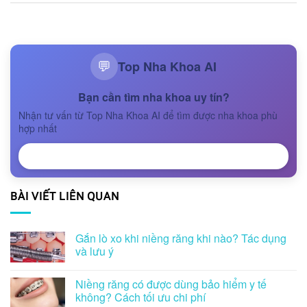
Top Nha Khoa AI
💬
Bạn cần tìm nha khoa uy tín?
Nhận tư vấn từ Top Nha Khoa AI để tìm được nha khoa phù
hợp nhất
NHẬN TƯ VẤN
BÀI VIẾT LIÊN QUAN
Gắn lò xo khi niềng răng khi nào? Tác dụng
và lưu ý
Niềng răng có được dùng bảo hiểm y tế
không? Cách tối ưu chi phí