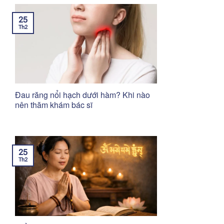
25
Th2
Đau răng nổi hạch dưới hàm? Khi nào
nên thăm khám bác sĩ
25
Th2