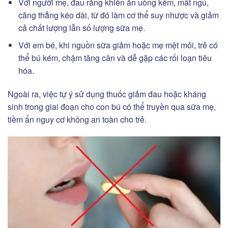
Với người mẹ, đau răng khiến ăn uống kém, mất ngủ,
căng thẳng kéo dài, từ đó làm cơ thể suy nhược và giảm
cả chất lượng lẫn số lượng sữa mẹ.
Với em bé, khi nguồn sữa giảm hoặc mẹ mệt mỏi, trẻ có
thể bú kém, chậm tăng cân và dễ gặp các rối loạn tiêu
hóa.
Ngoài ra, việc tự ý sử dụng thuốc giảm đau hoặc kháng
sinh trong giai đoạn cho con bú có thể truyền qua sữa mẹ,
tiềm ẩn nguy cơ không an toàn cho trẻ.