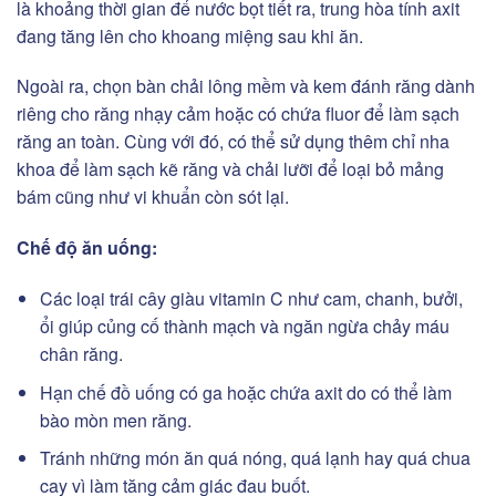
là khoảng thời gian để nước bọt tiết ra, trung hòa tính axit
đang tăng lên cho khoang miệng sau khi ăn.
Ngoài ra, chọn bàn chải lông mềm và kem đánh răng dành
riêng cho răng nhạy cảm hoặc có chứa fluor để làm sạch
răng an toàn. Cùng với đó, có thể sử dụng thêm chỉ nha
khoa để làm sạch kẽ răng và chải lưỡi để loại bỏ mảng
bám cũng như vi khuẩn còn sót lại.
Chế độ ăn uống:
Các loại trái cây giàu vitamin C như cam, chanh, bưởi,
ổi giúp củng cố thành mạch và ngăn ngừa chảy máu
chân răng.
Hạn chế đồ uống có ga hoặc chứa axit do có thể làm
bào mòn men răng.
Tránh những món ăn quá nóng, quá lạnh hay quá chua
cay vì làm tăng cảm giác đau buốt.