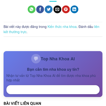
Bài viết này được đăng trong
Kiến thức nha khoa
. Đánh dấu
liên
kết thường trực
.
Top Nha Khoa AI
💬
Bạn cần tìm nha khoa uy tín?
Nhận tư vấn từ Top Nha Khoa AI để tìm được nha khoa phù
hợp nhất
NHẬN TƯ VẤN
BÀI VIẾT LIÊN QUAN