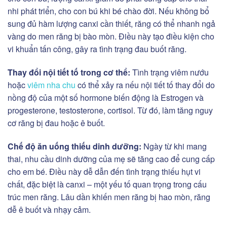
nhi phát triển, cho con bú khi bé chào đời. Nếu không bổ
sung đủ hàm lượng canxi cần thiết, răng có thể nhanh ngả
vàng do men răng bị bào mòn. Điều này tạo điều kiện cho
vi khuẩn tấn công, gây ra tình trạng đau buốt răng.
Thay đổi nội tiết tố trong cơ thể:
Tình trạng viêm nướu
hoặc
viêm nha chu
có thể xảy ra nếu nội tiết tố thay đổi do
nồng độ của một số hormone biến động là Estrogen và
progesterone, testosterone, cortisol. Từ đó, làm tăng nguy
cơ răng bị đau hoặc ê buốt.
Chế độ ăn uống thiếu dinh dưỡng:
Ngày từ khi mang
thai, nhu cầu dinh dưỡng của mẹ sẽ tăng cao để cung cấp
cho em bé. Điều này dễ dẫn đến tình trạng thiếu hụt vi
chất, đặc biệt là canxi – một yếu tố quan trọng trong cấu
trúc men răng. Lâu dần khiến men răng bị hao mòn, răng
dễ ê buốt và nhạy cảm.