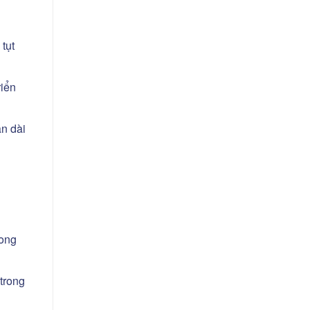
tụt
riển
n dài
rong
trong