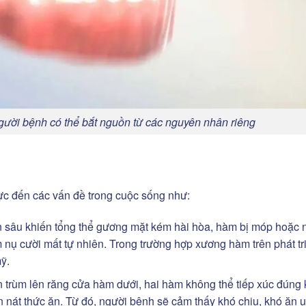
người bệnh có thể bắt nguồn từ các nguyên nhân riêng
cực đến các vấn đề trong cuộc sống như:
sâu khiến tổng thể gương mặt kém hài hòa, hàm bị móp hoặc n
nụ cười mất tự nhiên. Trong trường hợp xương hàm trên phát tr
mỹ.
n trùm lên răng cửa hàm dưới, hai hàm không thể tiếp xúc đúng
 nát thức ăn. Từ đó, người bệnh sẽ cảm thấy khó chịu, khó ăn 