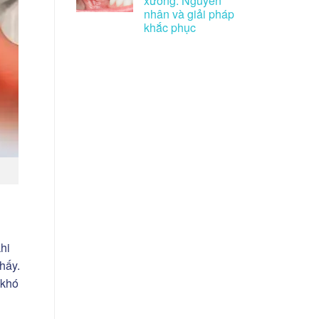
xương: Nguyên
nhân và giải pháp
khắc phục
hi
hấy.
 khó