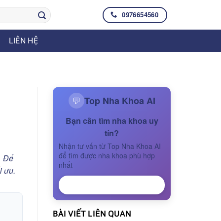
0976654560
LIÊN HỆ
Top Nha Khoa AI
💬
Bạn cần tìm nha khoa uy
tín?
Nhận tư vấn từ Top Nha Khoa AI
để tìm được nha khoa phù hợp
… Để
nhất
i ưu.
NHẬN TƯ VẤN
BÀI VIẾT LIÊN QUAN