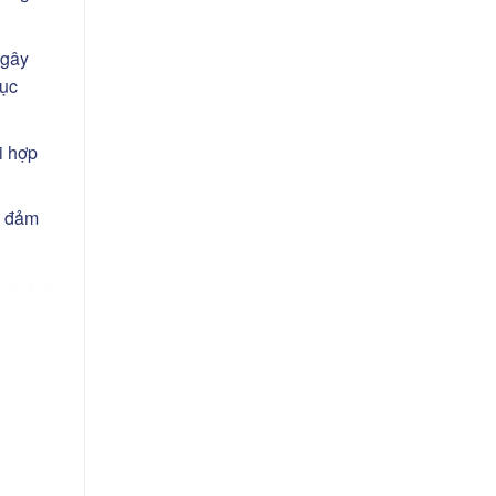
 gây
tục
i hợp
g đảm