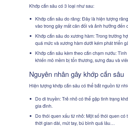
Khớp cắn sâu có 3 loại như sau:
Khớp cắn sâu do răng: Đây là hiện tượng răng 
vào trong gây mất cân đối và ảnh hưởng đến 
Khớp cắn sâu do xương hàm: Trong trường hợp
quá mức và xương hàm dưới kém phát triển gâ
Khớp cắn sâu kèm theo cắn chạm nướu: Tình t
khiến mô mềm bị tổn thương, sưng đau và vi
Nguyên nhân gây khớp cắn sâu
Hiện tượng khớp cắn sâu có thể bắt nguồn từ nh
Do di truyền: Trẻ nhỏ có thể gặp tình trạng kh
gia đình.
Do thói quen xấu từ nhỏ: Một số thói quen có
thời gian dài, mút tay, bú bình quá lâu…