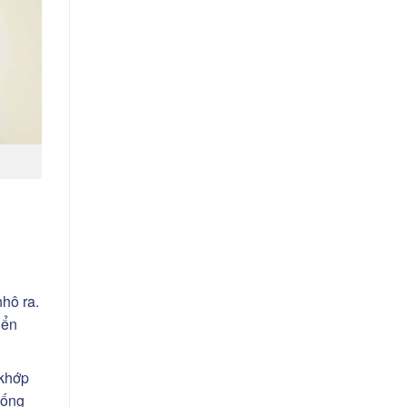
hô ra.
iển
 khớp
uống