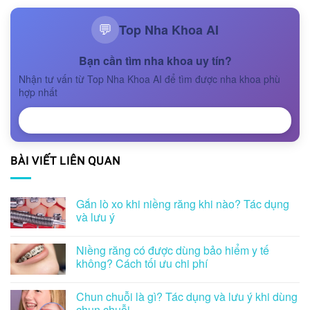
Top Nha Khoa AI
💬
Bạn cần tìm nha khoa uy tín?
Nhận tư vấn từ Top Nha Khoa AI để tìm được nha khoa phù
hợp nhất
NHẬN TƯ VẤN
BÀI VIẾT LIÊN QUAN
Gắn lò xo khi niềng răng khi nào? Tác dụng
và lưu ý
Niềng răng có được dùng bảo hiểm y tế
không? Cách tối ưu chi phí
Chun chuỗi là gì? Tác dụng và lưu ý khi dùng
chun chuỗi