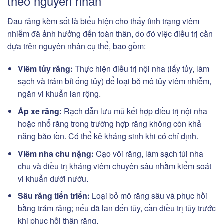
theo nguyên nhân
Đau răng kèm sốt là biểu hiện cho thấy tình trạng viêm
nhiễm đã ảnh hưởng đến toàn thân, do đó việc điều trị cần
dựa trên nguyên nhân cụ thể, bao gồm:
Viêm tủy răng:
Thực hiện điều trị nội nha (lấy tủy, làm
sạch và trám bít ống tủy) để loại bỏ mô tủy viêm nhiễm,
ngăn vi khuẩn lan rộng.
Áp xe răng:
Rạch dẫn lưu mủ kết hợp điều trị nội nha
hoặc nhổ răng trong trường hợp răng không còn khả
năng bảo tồn. Có thể kê kháng sinh khi có chỉ định.
Viêm nha chu nặng:
Cạo vôi răng, làm sạch túi nha
chu và điều trị kháng viêm chuyên sâu nhằm kiểm soát
vi khuẩn dưới nướu.
Sâu răng tiến triển:
Loại bỏ mô răng sâu và phục hồi
bằng trám răng; nếu đã lan đến tủy, cần điều trị tủy trước
khi phục hồi thân răng.