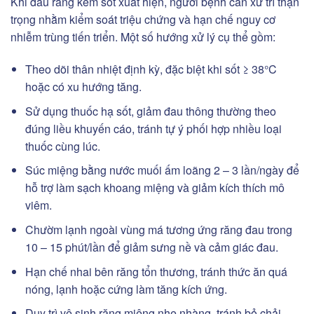
Khi đau răng kèm sốt xuất hiện, người bệnh cần xử trí thận
trọng nhằm kiểm soát triệu chứng và hạn chế nguy cơ
nhiễm trùng tiến triển. Một số hướng xử lý cụ thể gồm:
Theo dõi thân nhiệt định kỳ, đặc biệt khi sốt ≥ 38°C
hoặc có xu hướng tăng.
Sử dụng thuốc hạ sốt, giảm đau thông thường theo
đúng liều khuyến cáo, tránh tự ý phối hợp nhiều loại
thuốc cùng lúc.
Súc miệng bằng nước muối ấm loãng 2 – 3 lần/ngày để
hỗ trợ làm sạch khoang miệng và giảm kích thích mô
viêm.
Chườm lạnh ngoài vùng má tương ứng răng đau trong
10 – 15 phút/lần để giảm sưng nề và cảm giác đau.
Hạn chế nhai bên răng tổn thương, tránh thức ăn quá
nóng, lạnh hoặc cứng làm tăng kích ứng.
Duy trì vệ sinh răng miệng nhẹ nhàng, tránh bỏ chải