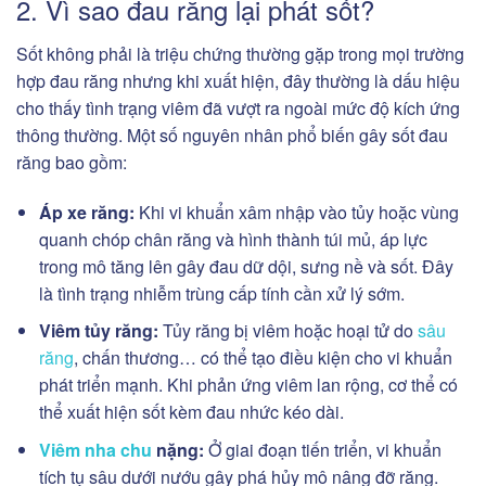
2. Vì sao đau răng lại phát sốt?
Sốt không phải là triệu chứng thường gặp trong mọi trường
hợp đau răng nhưng khi xuất hiện, đây thường là dấu hiệu
cho thấy tình trạng viêm đã vượt ra ngoài mức độ kích ứng
thông thường. Một số nguyên nhân phổ biến gây sốt đau
răng bao gồm:
Áp xe răng:
Khi vi khuẩn xâm nhập vào tủy hoặc vùng
quanh chóp chân răng và hình thành túi mủ, áp lực
trong mô tăng lên gây đau dữ dội, sưng nề và sốt. Đây
là tình trạng nhiễm trùng cấp tính cần xử lý sớm.
Viêm tủy răng:
Tủy răng bị viêm hoặc hoại tử do
sâu
răng
, chấn thương… có thể tạo điều kiện cho vi khuẩn
phát triển mạnh. Khi phản ứng viêm lan rộng, cơ thể có
thể xuất hiện sốt kèm đau nhức kéo dài.
Viêm nha chu
nặng:
Ở giai đoạn tiến triển, vi khuẩn
tích tụ sâu dưới nướu gây phá hủy mô nâng đỡ răng.