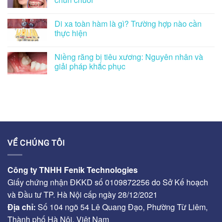
Di xa toàn hàm là gì? Trường hợp nào cần
thực hiện
Niềng răng bị tiêu xương: Nguyên nhân và
giải pháp khắc phục
VỀ CHÚNG TÔI
Công ty TNHH Fenik Technologies
Giấy chứng nhận ĐKKD số 0109872256 do Sở Kế hoạch
và Đầu tư TP. Hà Nội cấp ngày 28/12/2021
Địa chỉ:
Số 104 ngõ 54 Lê Quang Đạo, Phường Từ Liêm,
Thành phố Hà Nội, Việt Nam