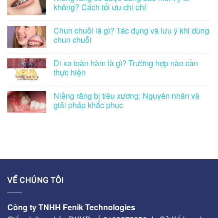
không? Cách tối ưu chi phí
Chun chuỗi là gì? Tác dụng và lưu ý khi dùng
chun chuỗi
Di xa toàn hàm là gì? Trường hợp nào cần
thực hiện
Niềng răng bị tiêu xương: Nguyên nhân và
giải pháp khắc phục
VỀ CHÚNG TÔI
Công ty TNHH Fenik Technologies