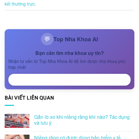
kết thường trực
.
Top Nha Khoa AI
💬
Bạn cần tìm nha khoa uy tín?
Nhận tư vấn từ Top Nha Khoa AI để tìm được nha khoa phù
hợp nhất
NHẬN TƯ VẤN
BÀI VIẾT LIÊN QUAN
Gắn lò xo khi niềng răng khi nào? Tác dụng
và lưu ý
Niềng răng có được dùng bảo hiểm y tế