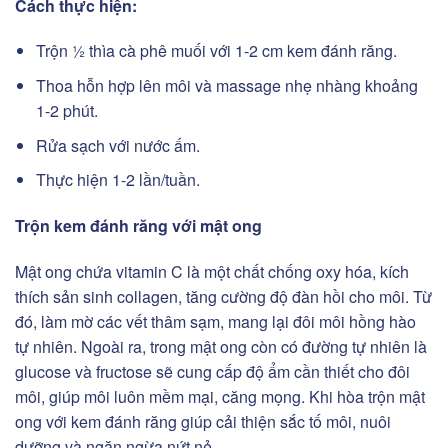
Cách thực hiện:
Trộn ½ thìa cà phê muối với 1-2 cm kem đánh răng.
Thoa hỗn hợp lên môi và massage nhẹ nhàng khoảng
1-2 phút.
Rửa sạch với nước ấm.
Thực hiện 1-2 lần/tuần.
Trộn kem đánh răng với mật ong
Mật ong chứa vitamin C là một chất chống oxy hóa, kích
thích sản sinh collagen, tăng cường độ đàn hồi cho môi. Từ
đó, làm mờ các vết thâm sạm, mang lại đôi môi hồng hào
tự nhiên. Ngoài ra, trong mật ong còn có đường tự nhiên là
glucose và fructose sẽ cung cấp độ ẩm cần thiết cho đôi
môi, giúp môi luôn mềm mại, căng mọng. Khi hòa trộn mật
ong với kem đánh răng giúp cải thiện sắc tố môi, nuôi
dưỡng và ngăn ngừa nứt nẻ.