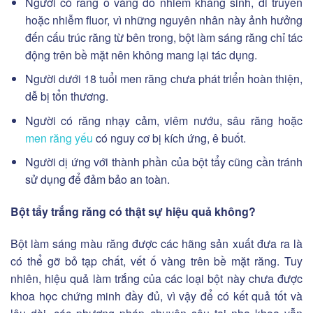
Người có răng ố vàng do nhiễm kháng sinh, di truyền
hoặc nhiễm fluor, vì những nguyên nhân này ảnh hưởng
đến cấu trúc răng từ bên trong, bột làm sáng răng chỉ tác
động trên bề mặt nên không mang lại tác dụng.
Người dưới 18 tuổi men răng chưa phát triển hoàn thiện,
dễ bị tổn thương.
Người có răng nhạy cảm, viêm nướu, sâu răng hoặc
men răng yếu
có nguy cơ bị kích ứng, ê buốt.
Người dị ứng với thành phần của bột tẩy cũng cần tránh
sử dụng để đảm bảo an toàn.
Bột tẩy trắng răng có thật sự hiệu quả không?
Bột làm sáng màu răng được các hãng sản xuất đưa ra là
có thể gỡ bỏ tạp chất, vết ố vàng trên bề mặt răng. Tuy
nhiên, hiệu quả làm trắng của các loại bột này chưa được
khoa học chứng minh đầy đủ, vì vậy để có kết quả tốt và