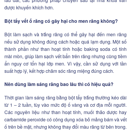
lâu dài, các phương pháp chuyên sâu tại nha khoa vẫn
được khuyến khích hơn.
Bột tẩy vết ố răng có gây hại cho men răng không?
Bột làm sạch và trắng răng có thể gây hại đến men răng
nếu sử dụng không đúng cách hoặc quá lạm dụng. Một số
thành phần như than hoạt tính hoặc baking soda có tính
mài mòn, giúp làm sạch vết bẩn trên răng nhưng cũng tiềm
ẩn nguy cơ tổn hại lớp men. Vì vậy, cần sử dụng với tần
suất hợp lý, kết hợp chăm sóc răng miệng đúng cách.
Nên dùng làm sáng răng bao lâu thì có hiệu quả?
Thời gian làm sáng răng bằng bột tẩy trắng thường kéo dài
từ 1 – 2 tuần, tùy vào mức độ ố vàng và cơ địa mỗi người.
Các nguyên liệu như than hoạt tính, muối thảo dược hay
carbamide peroxide có công dụng xóa bỏ mảng bám và vết
ố trên bề mặt, nhưng không thay đổi màu răng từ bên trong.