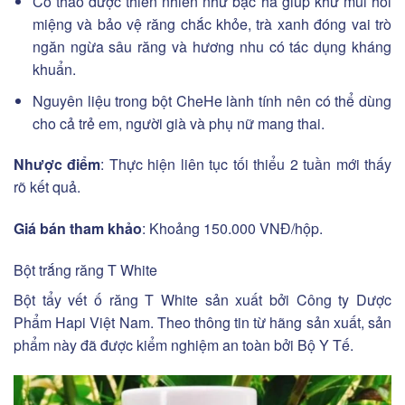
Có thảo dược thiên nhiên như bạc hà giúp khử mùi hôi
miệng và bảo vệ răng chắc khỏe, trà xanh đóng vai trò
ngăn ngừa sâu răng và hương nhu có tác dụng kháng
khuẩn.
Nguyên liệu trong bột CheHe lành tính nên có thể dùng
cho cả trẻ em, người già và phụ nữ mang thai.
Nhược điểm
: Thực hiện liên tục tối thiểu 2 tuần mới thấy
rõ kết quả.
Giá bán tham khảo
: Khoảng 150.000 VNĐ/hộp.
Bột trắng răng T White
Bột tẩy vết ố răng T White sản xuất bởi Công ty Dược
Phẩm Hapi Việt Nam. Theo thông tin từ hãng sản xuất, sản
phẩm này đã được kiểm nghiệm an toàn bởi Bộ Y Tế.