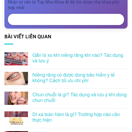
Nhận tư vấn từ Top Nha Khoa AI để tìm được nha khoa phù
hợp nhất
NHẬN TƯ VẤN
BÀI VIẾT LIÊN QUAN
Gắn lò xo khi niềng răng khi nào? Tác dụng
và lưu ý
Niềng răng có được dùng bảo hiểm y tế
không? Cách tối ưu chi phí
Chun chuỗi là gì? Tác dụng và lưu ý khi dùng
chun chuỗi
Di xa toàn hàm là gì? Trường hợp nào cần
thực hiện