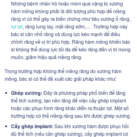
Những bệnh nhân hô hoặc móm quá nặng bị xương
hàm mỏng không phải là đối tượng phù hợp để niềng
răng vì có thể gây ra biến chứng như tiêu xương ổ răng,
tụt lợi
, răng lung lay, mất răng sớm,… Trường hợp này
bác sĩ cần nhổ răng và dùng lực kéo mạnh để điều
chỉnh răng về vị trí phù hợp. Răng hàm mỏng khiến bác
sĩ không thể dùng lực tối đa để kéo răng đến vị trí mong
muốn, giảm hiệu quả niềng răng.
Trong trường hợp không thể niềng răng do xương hàm
mỏng, bác sĩ có thể đề xuất các giải pháp khác như:
Ghép xương:
Đây là phương pháp phổ biến để tăng
thể tích xương, tạo nền tảng để việc cấy ghép implant
hoặc các phục hình răng khác diễn ra thuận lợi. Một số
trường hợp có thể niềng răng sau khi được ghép xương.
Cấy ghép implant:
Sau khi xương hàm được phục hồi
đủ thể tích (nếu cần ghép xương), cấy ghép implant có