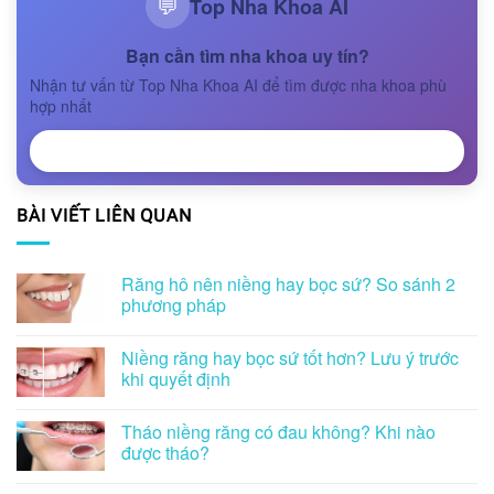
Top Nha Khoa AI
💬
Bạn cần tìm nha khoa uy tín?
Nhận tư vấn từ Top Nha Khoa AI để tìm được nha khoa phù
hợp nhất
NHẬN TƯ VẤN
BÀI VIẾT LIÊN QUAN
Răng hô nên niềng hay bọc sứ? So sánh 2
phương pháp
Niềng răng hay bọc sứ tốt hơn? Lưu ý trước
khi quyết định
Tháo niềng răng có đau không? Khi nào
được tháo?