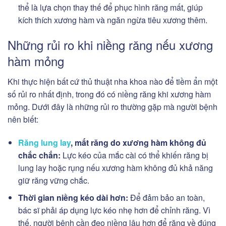
thể là lựa chọn thay thế để phục hình răng mất, giúp
kích thích xương hàm và ngăn ngừa tiêu xương thêm.
Những rủi ro khi niềng răng nếu xương
hàm mỏng
Khi thực hiện bất cứ thủ thuật nha khoa nào để tiềm ẩn một
số rủi ro nhất định, trong đó có niềng răng khi xương hàm
mỏng. Dưới đây là những rủi ro thường gặp mà người bệnh
nên biết:
Răng lung lay
, mất răng do xương hàm không đủ
chắc chắn:
Lực kéo của mắc cài có thể khiến răng bị
lung lay hoặc rụng nếu xương hàm không đủ khả năng
giữ răng vững chắc.
Thời gian niềng kéo dài hơn:
Để đảm bảo an toàn,
bác sĩ phải áp dụng lực kéo nhẹ hơn để chỉnh răng. Vì
thế, người bệnh cần đeo niềng lâu hơn để răng về đúng