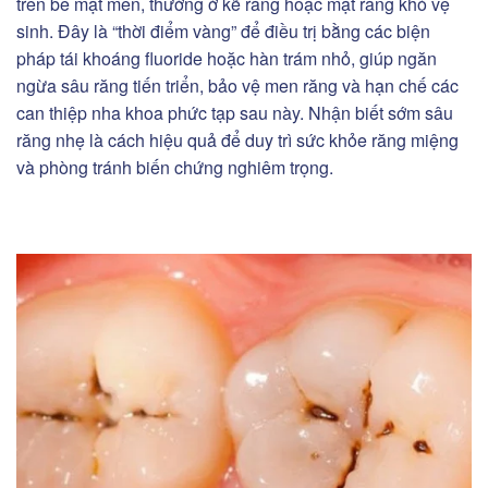
trên bề mặt men, thường ở kẽ răng hoặc mặt răng khó vệ
sinh. Đây là “thời điểm vàng” để điều trị bằng các biện
pháp tái khoáng fluoride hoặc hàn trám nhỏ, giúp ngăn
ngừa sâu răng tiến triển, bảo vệ men răng và hạn chế các
can thiệp nha khoa phức tạp sau này. Nhận biết sớm sâu
răng nhẹ là cách hiệu quả để duy trì sức khỏe răng miệng
và phòng tránh biến chứng nghiêm trọng.