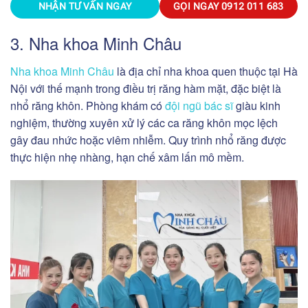
NHẬN TƯ VẤN NGAY
GỌI NGAY
0912 011 683
3. Nha khoa Minh Châu
Nha khoa Minh Châu
là địa chỉ nha khoa quen thuộc tại Hà
Nội với thế mạnh trong điều trị răng hàm mặt, đặc biệt là
nhổ răng khôn. Phòng khám có
đội ngũ bác sĩ
giàu kinh
nghiệm, thường xuyên xử lý các ca răng khôn mọc lệch
gây đau nhức hoặc viêm nhiễm. Quy trình nhổ răng được
thực hiện nhẹ nhàng, hạn chế xâm lấn mô mềm.