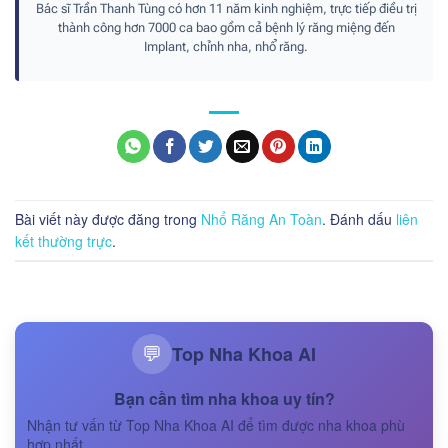
Bác sĩ Trần Thanh Tùng có hơn 11 năm kinh nghiệm, trực tiếp điều trị
thành công hơn 7000 ca bao gồm cả bệnh lý răng miệng đến
Implant, chỉnh nha, nhổ răng.
Bài viết này được đăng trong
Nhổ Răng An Toàn
. Đánh dấu
liên
kết thường trực
.
Top Nha Khoa AI
💬
Bạn cần tìm nha khoa uy tín?
Nhận tư vấn từ Top Nha Khoa AI để tìm được nha khoa phù
hợp nhất