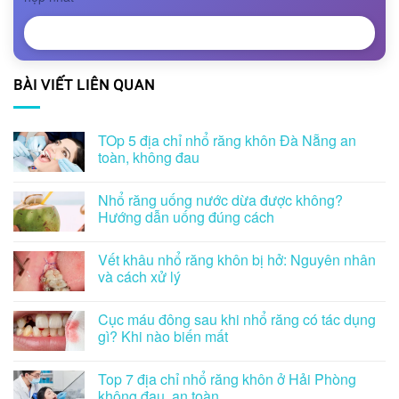
NHẬN TƯ VẤN
BÀI VIẾT LIÊN QUAN
TOp 5 địa chỉ nhổ răng khôn Đà Nẵng an
toàn, không đau
Nhổ răng uống nước dừa được không?
Hướng dẫn uống đúng cách
Vết khâu nhổ răng khôn bị hở: Nguyên nhân
và cách xử lý
Cục máu đông sau khi nhổ răng có tác dụng
gì? Khi nào biến mất
Top 7 địa chỉ nhổ răng khôn ở Hải Phòng
không đau, an toàn