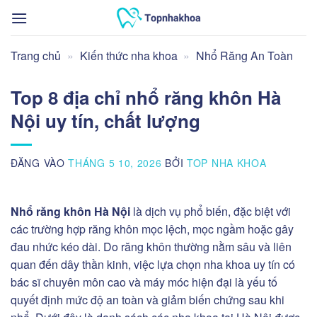
Bỏ
qua
nội
Trang chủ
»
Kiến thức nha khoa
»
Nhổ Răng An Toàn
dung
Top 8 địa chỉ nhổ răng khôn Hà
Nội uy tín, chất lượng
ĐĂNG VÀO
THÁNG 5 10, 2026
BỞI
TOP NHA KHOA
Nhổ răng khôn Hà Nội
là dịch vụ phổ biến, đặc biệt với
các trường hợp răng khôn mọc lệch, mọc ngầm hoặc gây
đau nhức kéo dài. Do răng khôn thường nằm sâu và liên
quan đến dây thần kinh, việc lựa chọn nha khoa uy tín có
bác sĩ chuyên môn cao và máy móc hiện đại là yếu tố
quyết định mức độ an toàn và giảm biến chứng sau khi