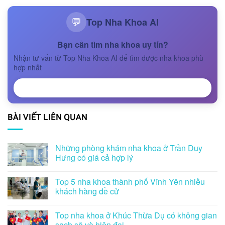
Top Nha Khoa AI
💬
Bạn cần tìm nha khoa uy tín?
Nhận tư vấn từ Top Nha Khoa AI để tìm được nha khoa phù
hợp nhất
NHẬN TƯ VẤN
BÀI VIẾT LIÊN QUAN
Những phòng khám nha khoa ở Trần Duy
Hưng có giá cả hợp lý
Top 5 nha khoa thành phố Vĩnh Yên nhiều
khách hàng đề cử
Top nha khoa ở Khúc Thừa Dụ có không gian
sạch sẽ và hiện đại