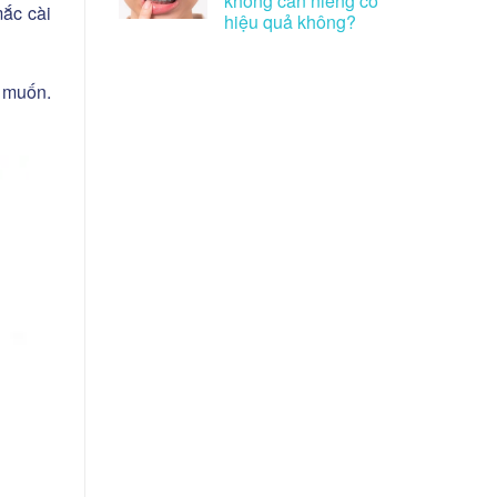
không cần niềng có
mắc cài
hiệu quả không?
g muốn.