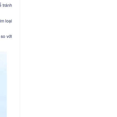
 tránh
im loại
 so với