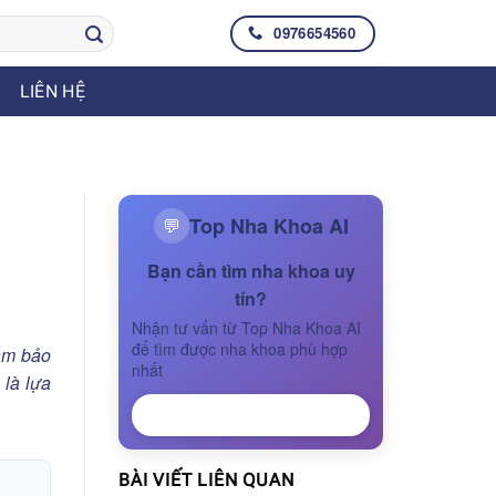
0976654560
LIÊN HỆ
Top Nha Khoa AI
💬
Bạn cần tìm nha khoa uy
tín?
Nhận tư vấn từ Top Nha Khoa AI
để tìm được nha khoa phù hợp
ảm bảo
nhất
 là lựa
NHẬN TƯ VẤN
BÀI VIẾT LIÊN QUAN