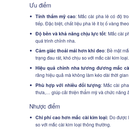
Ưu điểm
Tính thẩm mỹ cao
: Mắc cài pha lê có độ tro
tiếp. Đặc biệt, chất liệu pha lê ít bị ố vàng the
Độ bền và khả năng chịu lực tốt
: Mắc cài p
quá trình chỉnh nha.
Cảm giác thoải mái hơn khi đeo
: Bề mặt mắ
trạng đau rát, khó chịu so với mắc cài kim loại.
Hiệu quả chỉnh nha tương đương mắc cài
răng hiệu quả mà không làm kéo dài thời gian 
Phù hợp với nhiều đối tượng
: Mắc cài ph
thưa,… giúp cải thiện thẩm mỹ và chức năng ă
Nhược điểm
Chi phí cao hơn mắc cài kim loại:
Do được là
so với mắc cài kim loại thông thường.