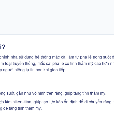
ì?
hỉnh nha sử dụng hệ thống mắc cài làm từ pha lê trong suốt 
im loại truyền thống, mắc cài pha lê có tính thẩm mỹ cao hơn nh
 người niềng tự tin hơn khi giao tiếp.
ong suốt, gần như vô hình trên răng, giúp tăng tính thẩm mỹ.
p kim niken-titan, giúp tạo lực kéo ổn định để di chuyển răng.
g để tăng tính thẩm mỹ.