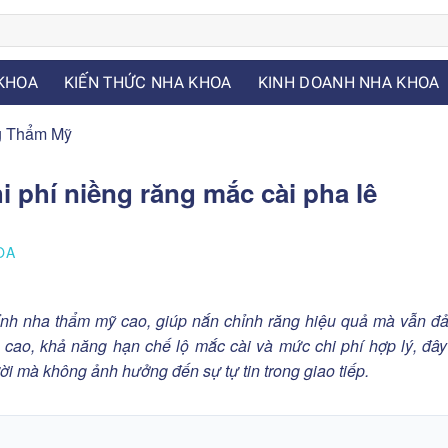
KHOA
KIẾN THỨC NHA KHOA
KINH DOANH NHA KHOA
g Thẩm Mỹ
 phí niềng răng mắc cài pha lê
OA
nh nha thẩm mỹ cao, giúp nắn chỉnh răng hiệu quả mà vẫn đ
ền cao, khả năng hạn chế lộ mắc cài và mức chi phí hợp lý, đây
i mà không ảnh hưởng đến sự tự tin trong giao tiếp.