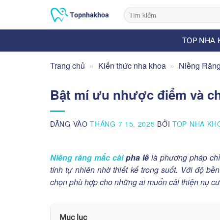
Bỏ
qua
nội
TOP NHA 
dung
Trang chủ
»
Kiến thức nha khoa
»
Niềng Răn
Bật mí ưu nhược điểm và chi
ĐĂNG VÀO
THÁNG 7 15, 2025
BỞI
TOP NHA KH
Niềng răng mắc cài
pha lê
là phương pháp chỉ
tính tự nhiên nhờ thiết kế trong suốt. Với độ b
chọn phù hợp cho những ai muốn cải thiện nụ cườ
Mục lục