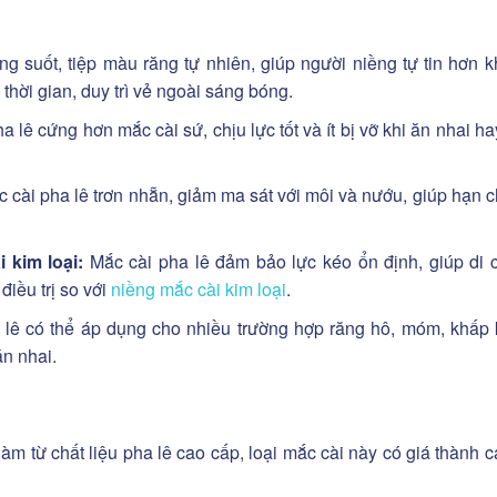
ng suốt, tiệp màu răng tự nhiên, giúp người niềng tự tin hơn k
o thời gian, duy trì vẻ ngoài sáng bóng.
ha lê cứng hơn mắc cài sứ, chịu lực tốt và ít bị vỡ khi ăn nhai ha
c cài pha lê trơn nhẵn, giảm ma sát với môi và nướu, giúp hạn c
 kim loại:
Mắc cài pha lê đảm bảo lực kéo ổn định, giúp di 
điều trị so với
niềng mắc cài kim loại
.
a lê có thể áp dụng cho nhiều trường hợp răng hô, móm, khấp
n nhai.
m từ chất liệu pha lê cao cấp, loại mắc cài này có giá thành 