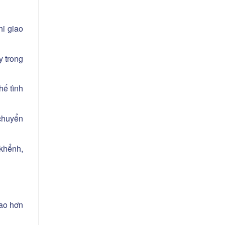
hi giao
y trong
hế tình
chuyển
 khểnh,
cao hơn