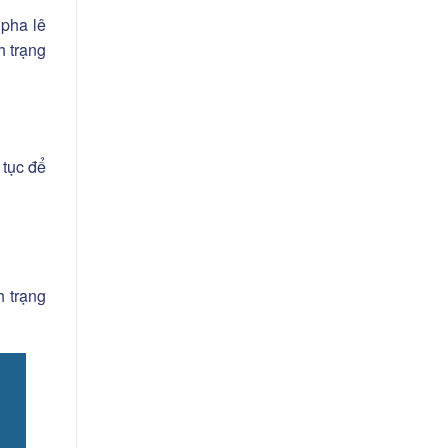
 pha lê
h trạng
 tục để
h trạng