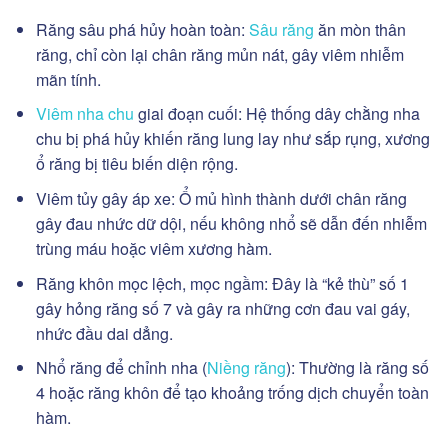
Răng sâu phá hủy hoàn toàn:
Sâu răng
ăn mòn thân
răng, chỉ còn lại chân răng mủn nát, gây viêm nhiễm
mãn tính.
Viêm nha chu
giai đoạn cuối: Hệ thống dây chằng nha
chu bị phá hủy khiến răng lung lay như sắp rụng, xương
ổ răng bị tiêu biến diện rộng.
Viêm tủy gây áp xe: Ổ mủ hình thành dưới chân răng
gây đau nhức dữ dội, nếu không nhổ sẽ dẫn đến nhiễm
trùng máu hoặc viêm xương hàm.
Răng khôn mọc lệch, mọc ngầm: Đây là “kẻ thù” số 1
gây hỏng răng số 7 và gây ra những cơn đau vai gáy,
nhức đầu dai dẳng.
Nhổ răng để chỉnh nha (
Niềng răng
): Thường là răng số
4 hoặc răng khôn để tạo khoảng trống dịch chuyển toàn
hàm.