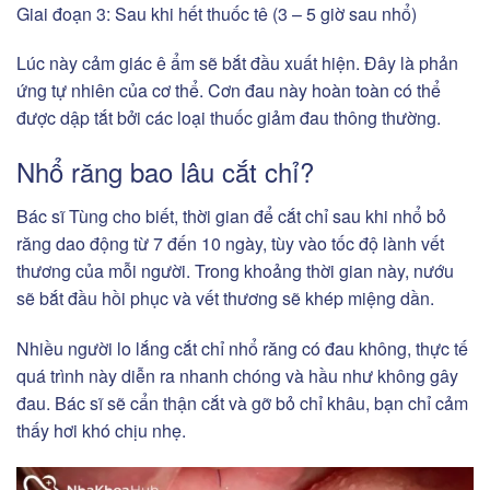
Giai đoạn 3: Sau khi hết thuốc tê (3 – 5 giờ sau nhổ)
Lúc này cảm giác ê ẩm sẽ bắt đầu xuất hiện. Đây là phản
ứng tự nhiên của cơ thể. Cơn đau này hoàn toàn có thể
được dập tắt bởi các loại thuốc giảm đau thông thường.
Nhổ răng bao lâu cắt chỉ?
Bác sĩ Tùng cho biết, thời gian để cắt chỉ sau khi nhổ bỏ
răng dao động từ 7 đến 10 ngày, tùy vào tốc độ lành vết
thương của mỗi người. Trong khoảng thời gian này, nướu
sẽ bắt đầu hồi phục và vết thương sẽ khép miệng dần.
Nhiều người lo lắng cắt chỉ nhổ răng có đau không, thực tế
quá trình này diễn ra nhanh chóng và hầu như không gây
đau. Bác sĩ sẽ cẩn thận cắt và gỡ bỏ chỉ khâu, bạn chỉ cảm
thấy hơi khó chịu nhẹ.