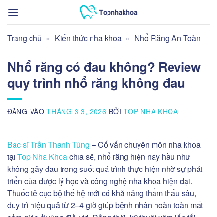
Bỏ
qua
nội
Trang chủ
»
Kiến thức nha khoa
»
Nhổ Răng An Toàn
dung
Nhổ răng có đau không? Review
quy trình nhổ răng không đau
ĐĂNG VÀO
THÁNG 3 3, 2026
BỞI
TOP NHA KHOA
Bác sĩ Trần Thanh Tùng
– Cố vấn chuyên môn nha khoa
tại
Top Nha Khoa
chia sẻ, nhổ răng hiện nay hầu như
không gây đau trong suốt quá trình thực hiện nhờ sự phát
triển của dược lý học và công nghệ nha khoa hiện đại.
Thuốc tê cục bộ thế hệ mới có khả năng thẩm thấu sâu,
duy trì hiệu quả từ 2–4 giờ giúp bệnh nhân hoàn toàn mất