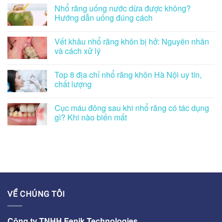
Nhổ răng uống nước dừa được không?
Hướng dẫn uống đúng cách
Vết khâu nhổ răng khôn bị hở: Nguyên nhân
và cách xử lý
Top 8 địa chỉ nhổ răng khôn Hà Nội uy tín,
chất lượng
Cục máu đông sau khi nhổ răng có tác dụng
gì? Khi nào biến mất
VỀ CHÚNG TÔI
Công ty TNHH Fenik Technologies