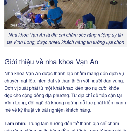
Nha khoa Vạn An là địa chỉ chăm sóc răng miệng uy tín
tại Vĩnh Long, được nhiều khách hàng tin tưởng lựa chọn
Giới thiệu về nha khoa Vạn An
Nha khoa Vạn An được thành lập nhằm mang đến dịch vụ
chuyên nghiệp, hiện đại và thân thiện với người dân vùng.
Đơn vị xuất phát từ một khát khao kiến tạo nụ cười khỏe
đẹp cho cộng đồng địa phương. Từ địa chỉ dễ tiếp cận tại
Vĩnh Long, đội ngũ đã không ngừng nỗ lực phát triển mạnh
mẽ về kỹ thuật và trải nghiệm khách hàng.
Tầm nhìn:
Trung tâm hướng đến trở thành địa chỉ chăm
sóc răng miệng uy tín hàng đầu tại Vĩnh Long. Không chỉ là