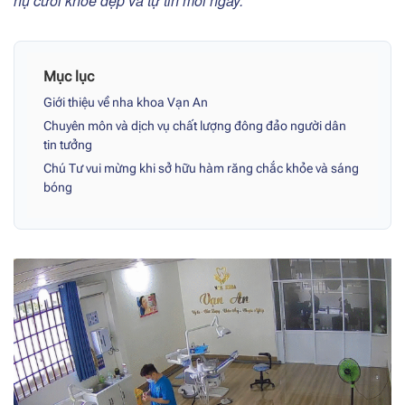
nụ cười khỏe đẹp và tự tin mỗi ngày.
Mục lục
Giới thiệu về nha khoa Vạn An
Chuyên môn và dịch vụ chất lượng đông đảo người dân
tin tưởng
Chú Tư vui mừng khi sở hữu hàm răng chắc khỏe và sáng
bóng