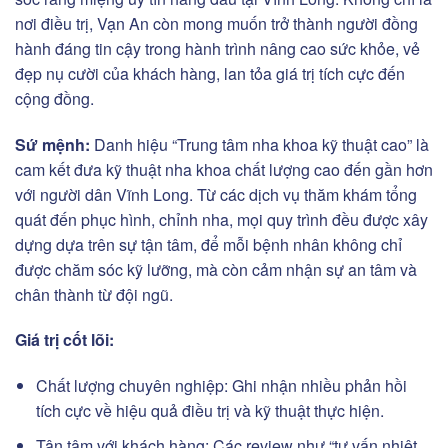
nơi điều trị, Vạn An còn mong muốn trở thành người đồng
hành đáng tin cậy trong hành trình nâng cao sức khỏe, vẻ
đẹp nụ cười của khách hàng, lan tỏa giá trị tích cực đến
cộng đồng.
Sứ mệnh:
Danh hiệu “Trung tâm nha khoa kỹ thuật cao” là
cam kết đưa kỹ thuật nha khoa chất lượng cao đến gần hơn
với người dân Vĩnh Long. Từ các dịch vụ thăm khám tổng
quát đến phục hình, chỉnh nha, mọi quy trình đều được xây
dựng dựa trên sự tận tâm, để mỗi bệnh nhân không chỉ
được chăm sóc kỹ lưỡng, mà còn cảm nhận sự an tâm và
chân thành từ đội ngũ.
Giá trị cốt lõi:
Chất lượng chuyên nghiệp: Ghi nhận nhiều phản hồi
tích cực về hiệu quả điều trị và kỹ thuật thực hiện.
Tận tâm với khách hàng: Các review như “tư vấn nhiệt