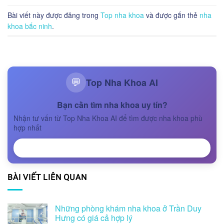
Bài viết này được đăng trong
Top nha khoa
và được gắn thẻ
nha
khoa bắc ninh
.
Top Nha Khoa AI
💬
Bạn cần tìm nha khoa uy tín?
Nhận tư vấn từ Top Nha Khoa AI để tìm được nha khoa phù
hợp nhất
NHẬN TƯ VẤN
BÀI VIẾT LIÊN QUAN
Những phòng khám nha khoa ở Trần Duy
Hưng có giá cả hợp lý