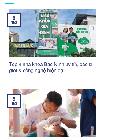
8
Th3
Top 4 nha khoa Bắc Ninh uy tín, bác sĩ
giỏi & công nghệ hiện đại
8
Th3