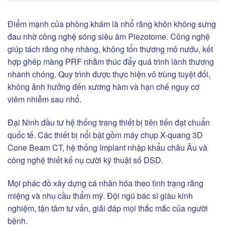
Điểm mạnh của phòng khám là nhổ răng khôn không sưng
đau nhờ công nghệ sóng siêu âm Piezotome. Công nghệ
giúp tách răng nhẹ nhàng, không tổn thương mô nướu, kết
hợp ghép màng PRF nhằm thúc đẩy quá trình lành thương
nhanh chóng. Quy trình được thực hiện vô trùng tuyệt đối,
không ảnh hưởng đến xương hàm và hạn chế nguy cơ
viêm nhiễm sau nhổ.
Đại Ninh đầu tư hệ thống trang thiết bị tiên tiến đạt chuẩn
quốc tế. Các thiết bị nổi bật gồm máy chụp X-quang 3D
Cone Beam CT, hệ thống Implant nhập khẩu châu Âu và
công nghệ thiết kế nụ cười kỹ thuật số DSD.
Mọi phác đồ xây dựng cá nhân hóa theo tình trạng răng
miệng và nhu cầu thẩm mỹ. Đội ngũ bác sĩ giàu kinh
nghiệm, tận tâm tư vấn, giải đáp mọi thắc mắc của người
bệnh.