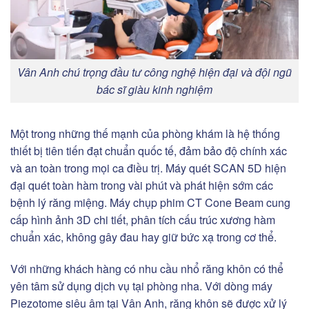
Vân Anh chú trọng đầu tư công nghệ hiện đại và đội ngũ
bác sĩ giàu kinh nghiệm
Một trong những thế mạnh của phòng khám là hệ thống
thiết bị tiên tiến đạt chuẩn quốc tế, đảm bảo độ chính xác
và an toàn trong mọi ca điều trị. Máy quét SCAN 5D hiện
đại quét toàn hàm trong vài phút và phát hiện sớm các
bệnh lý răng miệng. Máy chụp phim CT Cone Beam cung
cấp hình ảnh 3D chi tiết, phân tích cấu trúc xương hàm
chuẩn xác, không gây đau hay giữ bức xạ trong cơ thể.
Với những khách hàng có nhu cầu nhổ răng khôn có thể
yên tâm sử dụng dịch vụ tại phòng nha. Với dòng máy
Piezotome siêu âm tại Vân Anh, răng khôn sẽ được xử lý