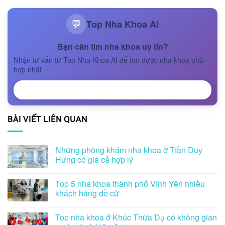
Top Nha Khoa AI
💬
Bạn cần tìm nha khoa uy tín?
Nhận tư vấn từ Top Nha Khoa AI để tìm được nha khoa phù
hợp nhất
NHẬN TƯ VẤN
BÀI VIẾT LIÊN QUAN
Những phòng khám nha khoa ở Trần Duy
Hưng có giá cả hợp lý
Top 5 nha khoa thành phố Vĩnh Yên nhiều
khách hàng đề cử
Top nha khoa ở Khúc Thừa Dụ có không gian