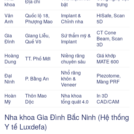
Địa chỉ
khoa
bật
trưng
Vân
Quốc lộ 18,
Implant &
HiSafe, Scan
Anh
Phượng Mao
Chỉnh nha
5D
CT Cone
Gia
Giang Liễu,
Sứ thẩm mỹ &
Beam, Scan
Đình
Quế Võ
Implant
3D
Hoàng
Niềng răng
Giá khớp
TT. Phố Mới
Dung
chuyên sâu
MATE 600
Nhổ răng
Đại
Piezotome,
P. Bằng An
khôn &
Ninh
Màng PRF
Veneer
Hoàn
Thôn Mao
Nha khoa
In 3D
Mỹ
Dộc
tổng quát 4.0
CAD/CAM
Nha khoa Gia Đình Bắc Ninh (Hệ thống
Y tế Luxdefa)