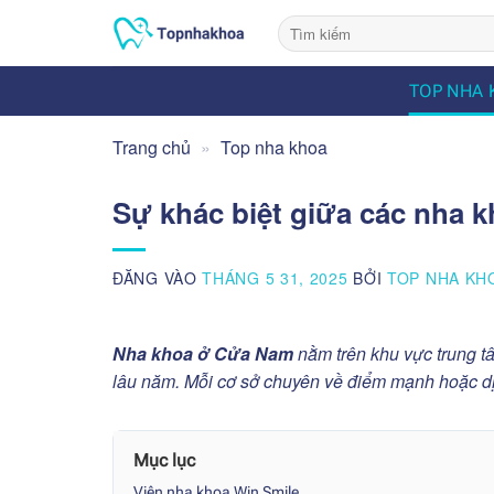
Bỏ
qua
nội
TOP NHA 
dung
Trang chủ
»
Top nha khoa
Sự khác biệt giữa các nha 
ĐĂNG VÀO
THÁNG 5 31, 2025
BỞI
TOP NHA KH
Nha khoa ở Cửa Nam
nằm trên khu vực trung t
lâu năm. Mỗi cơ sở chuyên về điểm mạnh hoặc dị
Mục lục
Viện nha khoa Win Smile