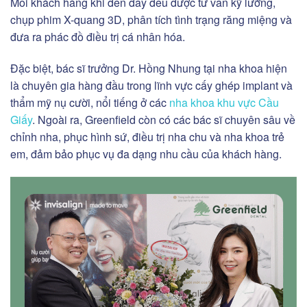
Mỗi khách hàng khi đến đây đều được tư vấn kỹ lưỡng,
chụp phim X-quang 3D, phân tích tình trạng răng miệng và
đưa ra phác đồ điều trị cá nhân hóa.
Đặc biệt, bác sĩ trưởng Dr. Hồng Nhung tại nha khoa hiện
là chuyên gia hàng đầu trong lĩnh vực cấy ghép implant và
thẩm mỹ nụ cười, nổi tiếng ở các
nha khoa khu vực Cầu
Giấy
. Ngoài ra, Greenfield còn có các bác sĩ chuyên sâu về
chỉnh nha, phục hình sứ, điều trị nha chu và nha khoa trẻ
em, đảm bảo phục vụ đa dạng nhu cầu của khách hàng.