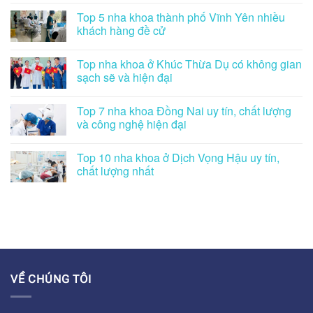
Top 5 nha khoa thành phố Vĩnh Yên nhiều
khách hàng đề cử
Top nha khoa ở Khúc Thừa Dụ có không gian
sạch sẽ và hiện đại
Top 7 nha khoa Đồng Nai uy tín, chất lượng
và công nghệ hiện đại
Top 10 nha khoa ở Dịch Vọng Hậu uy tín,
chất lượng nhất
VỀ CHÚNG TÔI