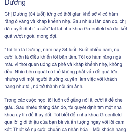
Dương
Chị Dương (34 tuổi) từng có thời gian khổ sở vì có hàm
răng ố vàng và khấp khểnh nhẹ. Sau nhiều lần đắn đo, chị
đã quyết định “tu sửa” lại tại nha khoa Greenfield và đạt kết
quả vượt ngoài mong đợi.
“Tôi tên là Dương, năm nay 34 tuổi. Suốt nhiều năm, nụ
cười luôn là điều khiến tôi bận tâm. Tôi có hàm răng ngả
màu vì thói quen uống cà phê và khấp khểnh nhẹ, không
đều. Nhìn bên ngoài có thể không phải vấn đề quá lớn,
nhưng với một người thường xuyên làm việc với khách
hàng như tôi, nó trở thành nỗi ám ảnh.
Trong các cuộc họp, tôi luôn cố gắng nói ít, cười ít để che
giấu. Sau nhiều tháng đắn đo, tôi quyết định tìm một nha
khoa uy tín để thay đổi. Tôi biết đến nha khoa Greenfield
qua lời giới thiệu của bạn bè và ấn tượng ngay với lời cam
kết: Thiết kế nụ cười chuẩn cá nhân hóa – Mỗi khách hàng