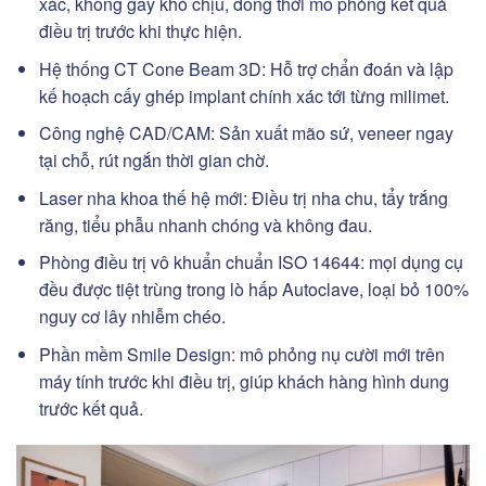
xác, không gây khó chịu, đồng thời mô phỏng kết quả
điều trị trước khi thực hiện.
Hệ thống CT Cone Beam 3D: Hỗ trợ chẩn đoán và lập
kế hoạch cấy ghép implant chính xác tới từng milimet.
Công nghệ CAD/CAM: Sản xuất mão sứ, veneer ngay
tại chỗ, rút ngắn thời gian chờ.
Laser nha khoa thế hệ mới: Điều trị nha chu, tẩy trắng
răng, tiểu phẫu nhanh chóng và không đau.
Phòng điều trị vô khuẩn chuẩn ISO 14644: mọi dụng cụ
đều được tiệt trùng trong lò hấp Autoclave, loại bỏ 100%
nguy cơ lây nhiễm chéo.
Phần mềm Smile Design: mô phỏng nụ cười mới trên
máy tính trước khi điều trị, giúp khách hàng hình dung
trước kết quả.