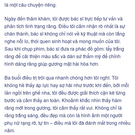
là một câu chuyện riêng.
Ngày đến thăm khám, tôi được bác sĩ trực tiếp tư vấn và
phân tích tình trạng răng. Điều tôi cảm nhận rõ nhất là sự
chân thành, bác sĩ không chỉ nói về kỹ thuật mà còn lắng
nghe nỗi lo, thói quen sinh hoạt và mong muốn của tôi.
Sau khi chụp phim, bác sĩ đưa ra phác đồ gồm: tẩy trắng
răng để cải thiện màu sắc và dán sứ thẩm mỹ để chỉnh
hình dáng răng giúp gương mặt hài hòa hơn.
Ba buổi điều trị trôi qua nhanh chóng hơn tôi nghĩ. Tôi
không hề thấy áp lực hay sợ hãi như trước khi đến, bởi mỗi
lần ngồi trên ghế nha, tôi đều được giải thích cặn kẽ từng
bước và cảm thấy an toàn. Khoảnh khắc nhìn thấy hàm
răng mới trong gương, tôi cảm thấy rất vui. Không chỉ là
răng trắng sáng, đều đẹp mà còn là hình ảnh một người
phụ nữ rạng rỡ, tự tin – điều mà tôi đã đánh mất trong nhiều
năm.