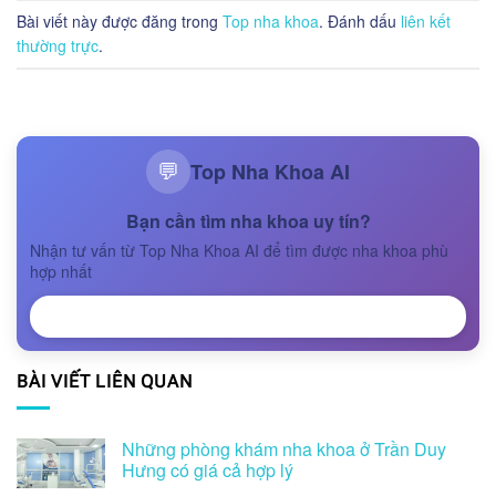
Bài viết này được đăng trong
Top nha khoa
. Đánh dấu
liên kết
thường trực
.
Top Nha Khoa AI
💬
Bạn cần tìm nha khoa uy tín?
Nhận tư vấn từ Top Nha Khoa AI để tìm được nha khoa phù
hợp nhất
NHẬN TƯ VẤN
BÀI VIẾT LIÊN QUAN
Những phòng khám nha khoa ở Trần Duy
Hưng có giá cả hợp lý