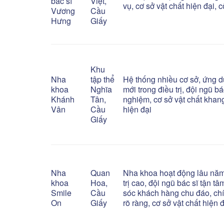
bác sĩ
Việt,
vụ, cơ sở vật chất hiện đại, 
Vương
Cầu
Hưng
Giấy
Khu
Nha
tập thể
Hệ thống nhiều cơ sở, ứng 
khoa
Nghĩa
mới trong điều trị, đội ngũ bá
Khánh
Tân,
nghiệm, cơ sở vật chất khan
Vân
Cầu
hiện đại
Giấy
Nha
Quan
Nha khoa hoạt động lâu năm
khoa
Hoa,
trị cao, đội ngũ bác sĩ tận t
Smile
Cầu
sóc khách hàng chu đáo, ch
On
Giấy
rõ ràng, cơ sở vật chất hiện 