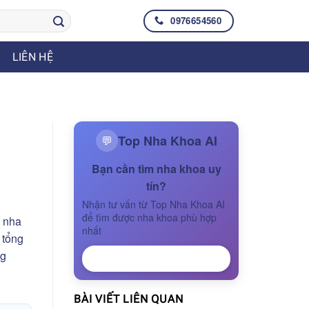
0976654560
LIÊN HỆ
Top Nha Khoa AI
💬
Bạn cần tìm nha khoa uy
tín?
Nhận tư vấn từ Top Nha Khoa AI
để tìm được nha khoa phù hợp
n nha
nhất
 tổng
ng
NHẬN TƯ VẤN
BÀI VIẾT LIÊN QUAN