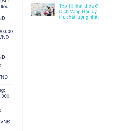
(Sợi
Top 10 nha khoa ở
 tiểu
Dịch Vọng Hậu uy
tín, chất lượng nhất
VNĐ
20.000
0 VNĐ
:
VNĐ
:
 VNĐ
ng:
0.000
:
0 VNĐ