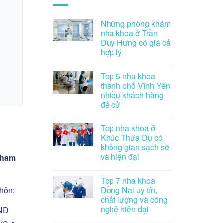
Những phòng khám
nha khoa ở Trần
Duy Hưng có giá cả
hợp lý
Top 5 nha khoa
thành phố Vĩnh Yên
nhiều khách hàng
đề cử
Top nha khoa ở
Khúc Thừa Dụ có
không gian sạch sẽ
và hiện đại
tham
Top 7 nha khoa
Đồng Nai uy tín,
hôn:
chất lượng và công
nghệ hiện đại
VNĐ