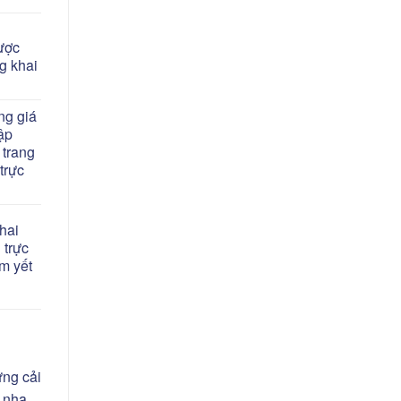
ược
g khai
ng giá
ập
 trang
trực
hai
 trực
êm yết
ừng cải
g nha