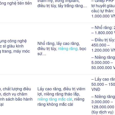
thẩm mỹ, trồng implant,
– Ghép PRF 
công nghệ tiên tiến
điều trị tủy, tẩy trắng răng…
tơ huyết giàu
cầu) tự thân:
1.000.000 
– Nhổ răng: 
– 1.800.00
– Điều trị tủy
dụng công nghệ
Nhổ răng, lấy cao răng,
450.000 –
c sĩ giàu kinh
điều trị tủy,
niềng răng
. bọc
1.200.000 
g trang, máy móc
sứ…
– Niềng răng
5.000.000 –
50.000.000
– Lấy cao ră
50.000 – 15
, chất lượng điều
Lấy cao răng, điều trị viêm
VNĐ
âm, dịch vụ chăm
lợi, niềng răng tháo lắp,
– Niềng răng
ính sách bảo hành
niềng răng mắc cài
, niềng
3.000.000 –
đại
răng không mắc cài
128.000.00
(tùy dịch vụ)