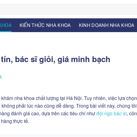
KHOA
KIẾN THỨC NHA KHOA
KINH DOANH NHA KHOA
ín, bác sĩ giỏi, giá minh bạch
A
 khám nha khoa chất lượng tại Hà Nội. Tuy nhiên, việc lựa chọ
lý không phải lúc nào cũng dễ dàng. Trong bài viết này, chúng tôi
àng đánh giá cao, dựa trên các tiêu chí như
đội ngũ bác sĩ
, cô
 hàng thực tế.