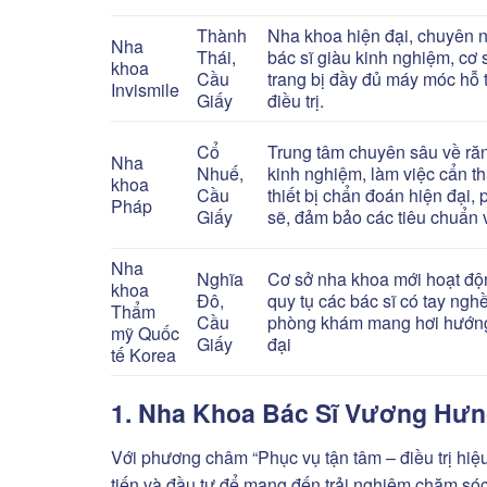
Thành
Nha khoa hiện đại, chuyên n
Nha
Thái,
bác sĩ giàu kinh nghiệm, cơ 
khoa
Cầu
trang bị đầy đủ máy móc hỗ 
Invismile
Giấy
điều trị.
Cổ
Trung tâm chuyên sâu về răn
Nha
Nhuế,
kinh nghiệm, làm việc cẩn th
khoa
Cầu
thiết bị chẩn đoán hiện đại
Pháp
Giấy
sẽ, đảm bảo các tiêu chuẩn v
Nha
Nghĩa
Cơ sở nha khoa mới hoạt độ
khoa
Đô,
quy tụ các bác sĩ có tay ngh
Thẩm
Cầu
phòng khám mang hơi hướng
mỹ Quốc
Giấy
đại
tế Korea
1. Nha Khoa Bác Sĩ Vương Hưn
Với phương châm “Phục vụ tận tâm – điều trị hi
tiến và đầu tư để mang đến trải nghiệm chăm só