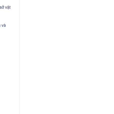
sở vật
g và