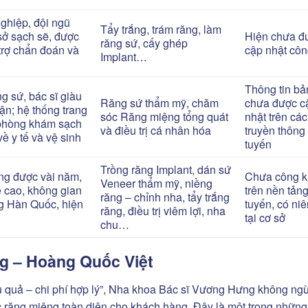
ghiệp, đội ngũ
Tẩy trắng, trám răng, làm
sở sạch sẽ, được
Hiện chưa đ
răng sứ, cấy ghép
trợ chẩn đoán và
cập nhật côn
Implant…
Thông tin bả
g sứ, bác sĩ giàu
Răng sứ thẩm mỹ, chăm
chưa được c
ận; hệ thống trang
sóc Răng miệng tổng quát
nhật trên các
, phòng khám sạch
và điều trị cá nhân hóa
truyền thông 
ề y tế và vệ sinh
tuyến
Trồng răng Implant, dán sứ
ng được vài năm,
Chưa công k
Veneer thẩm mỹ, niềng
ề cao, không gian
trên nền tảng
răng – chỉnh nha, tẩy trắng
 Hàn Quốc, hiện
tuyến, có ni
răng, điều trị viêm lợi, nha
tại cơ sở
chu…
g – Hoàng Quốc Việt
ệu quả – chi phí hợp lý”, Nha khoa Bác sĩ Vương Hưng không ng
c răng miệng toàn diện cho khách hàng. Đây là một trong nhữn