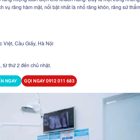
h vụ răng hàm mặt, nổi bật nhất là nhổ răng khôn, răng sứ thẩ
 Việt, Cầu Giấy, Hà Nội
 từ thứ 2 đến chủ nhật.
ẤN NGAY
GỌI NGAY
0912 011 683