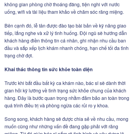
không gian phòng chờ thoáng đãng, tiện nghi với nước
uống, wifi và tài liệu tham khảo về chăm sóc răng miệng.
Bên cạnh đó, lễ tân được đào tạo bài bản về kỹ năng giao
tiếp, lắng nghe và xử lý tình huống. Đội ngũ sẽ hướng dẫn
khách hàng điền thông tin cá nhân, ghi nhận nhu cầu ban
đầu và sắp xếp lịch khám nhanh chóng, hạn chế tối đa tình
trạng chờ đợi.
Khai thác thông tin sức khỏe toàn diện
Trước khi bắt đầu bất kỳ ca khám nào, bác sĩ sẽ dành thời
gian hỏi kỹ lưỡng về tình trạng sức khỏe chung của khách
hàng. Đây là bước quan trọng nhằm đảm bảo an toàn trong
quá trình điều trị và phòng ngừa các rủi ro y khoa.
Song song, khách hàng sẽ được chia sẻ về nhu cầu, mong
muốn cũng như những vấn đề đang gặp phải với răng
miệng. Từ đó giúp bác sĩ nắm rõ tình hình và xây dựng lộ