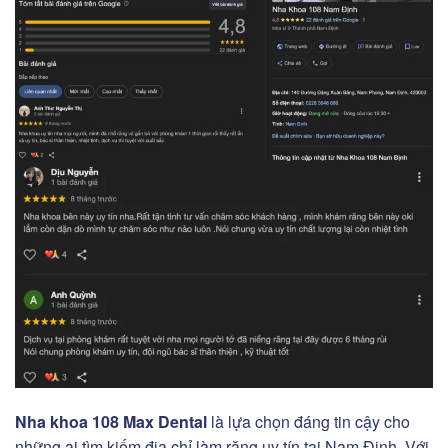
Nha khoa 108 Max Dental
là lựa chọn đáng tin cậy cho
những ai tìm kiếm địa chỉ làm răng uy tín tại Nam Định. Với