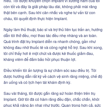
hiểu. Tôi được khuyên chọn Implant vì xương hàm của tôi
còn tốt và đây là giải pháp lâu dài, không phải mài răng
thật bên cạnh. Sau khi cân nhắc và nghe tư vấn từ con
cháu, tôi quyết định thực hiện Implant.
Ngày làm thủ thuật, bác sĩ và trợ thủ liên tục trấn an, hướng
dẫn tôi thở đều, mọi thao tác đều nhẹ nhàng và an toàn.
Quá trình đặt trụ Implant diễn ra nhanh chóng, gần như
không đau nhờ thuốc tê và công nghệ hỗ trợ. Sau khi xong,
tôi chỉ thấy hơi ê một chút và được kê thuốc giảm đau,
kháng viêm để đảm bảo hồi phục thuận lợi.
Điều khiến tôi ấn tượng là sự chăm sóc sau điều trị. Tôi
được hướng dẫn rất kỹ về cách vệ sinh răng miệng, chế độ
ăn uống và có lịch hẹn tái khám định kỳ.
Sau vài tháng, tôi được gắn răng sứ hoàn thiện trên trụ
Implant. Giờ tôi đã có hàm răng đều đặn, chắc chắn, khôi
phục khả năng ăn nhai như trước. Quan trọng hơn cả, sức