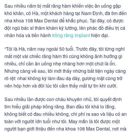
Sau nhiều năm bị mất răng hàm khiến việc ăn uống gặp
khó khăn, cô Hà, một khách hàng tại Nam Định, đã tìm đến
nha khoa 108 Max Dental để khắc phục. Tại đây, cô được
đội ngũ bác sĩ thăm khám kỹ lưỡng, lên phác đồ điều trị cá
nhân hóa và tiến hành
trồng răng Implant
hiện đại.
“Tôi là Hà, năm nay ngoài 50 tuổi. Trước đây, tôi từng nghĩ
mất một vài chiếc răng hàm thì cũng không ảnh hưởng gì
nhiều, chỉ cần ăn uống nhẹ nhàng hơn một chút là ổn.
Nhưng càng về sau, tôi mới thấy những bất tiện ngày càng
rõ rệt: nhai không kỹ làm đau dạ dày, gương mặt cũng trở
nên hóp hơn và đôi lúc tôi cảm thấy mất tự tin khi cười.
Sau nhiều lần được con cháu khuyên nhủ, tôi quyết định
tìm hiểu giải pháp trồng răng. Ban đầu tôi khá lo lắng,
không biết có đau nhiều không, chi phí ra sao và liệu có an
toàn với người lớn tuổi như tôi. May mắn là tôi được một
người bạn giới thiệu đến nha khoa 108 Max Dental, nơi mà