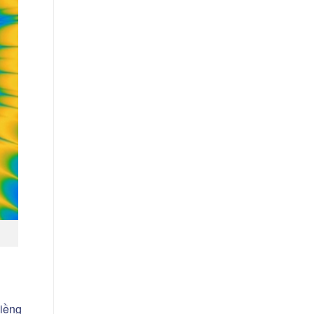
m
niềng