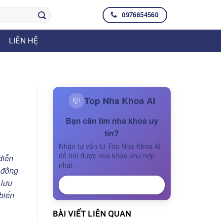
0976654560
LIÊN HỆ
Top Nha Khoa AI
💬
Bạn cần tìm nha khoa uy
tín?
Nhận tư vấn từ Top Nha Khoa AI
để tìm được nha khoa phù hợp
diễn
nhất
g đồng
 lưu
NHẬN TƯ VẤN
biến
BÀI VIẾT LIÊN QUAN