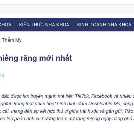
KHOA
KIẾN THỨC NHA KHOA
KINH DOANH NHA KHOA
g Thẩm Mỹ
niềng răng mới nhất
OA
c đáo được lan truyền mạnh mẽ trên TikTok, Facebook và nhiều 
nghĩnh trong loạt phim hoạt hình đình đám Despicable Me, cộn
ài, mang đến sự kết hợp thú vị giữa hài hước và gần gũi. Trào
 khéo léo phản ánh xu hướng thẩm mỹ răng miệng ngày càng phổ 