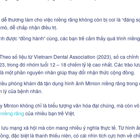
dễ thương làm cho việc niềng răng không còn bị coi là “đáng sợ
mò, dễ chấp nhận điều trị.
nh được “đồng hành” cùng, các bạn trẻ cảm thấy quá trình niềng
Theo số liệu từ Vietnam Dental Association (2023), số ca chỉnh
, trong đó nhóm tuổi 12 – 18 chiếm tỷ lệ cao nhất. Các trào lư
 là một phần nguyên nhân giúp thay đổi nhận thức cộng đồng.
ều phòng khám đã tận dụng hình ảnh Minion niềng răng trong 
m lý của bệnh nhân.
hấy Minion không chỉ là biểu tượng văn hóa đại chúng, mà còn vô 
 niềng răng
của nhiều bạn trẻ Việt.
o lưu mạng xã hội mà còn mang nhiều ý nghĩa thực tế. Từ hình ả
ng, đặc biệt là thanh thiếu niên, có cái nhìn tích cực hơn về ch