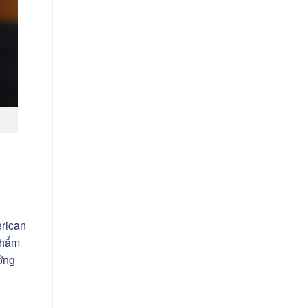
erican
thẩm
ưởng