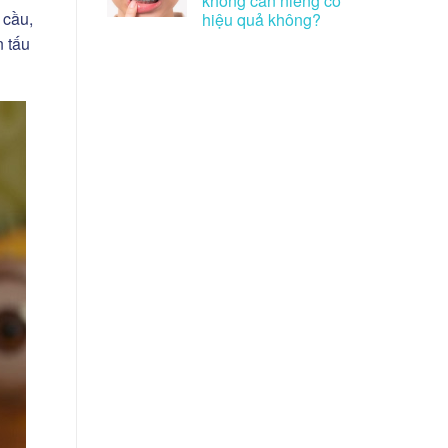
không cần niềng có
 cầu,
hiệu quả không?
n tấu