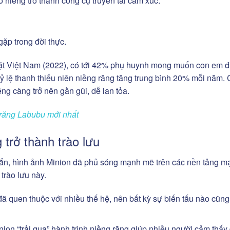
 niềng trở thành công cụ truyền tải cảm xúc:
ặp trong đời thực.
ặt Việt Nam (2022), có tới 42% phụ huynh mong muốn con em 
tỷ lệ thanh thiếu niên niềng răng tăng trung bình 20% mỗi năm.
ng càng trở nên gần gũi, dễ lan tỏa.
g răng Labubu mới nhất
 trở thành trào lưu
gắn, hình ảnh Minion đã phủ sóng mạnh mẽ trên các nền tảng m
 trào lưu này.
ã quen thuộc với nhiều thế hệ, nên bất kỳ sự biến tấu nào cũng
nion “trải qua” hành trình niềng răng giúp nhiều người cảm thấy