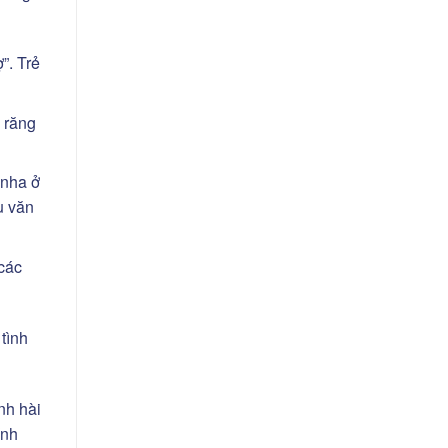
”. Trẻ
 răng
 nha ở
u văn
các
tình
nh hài
ỉnh