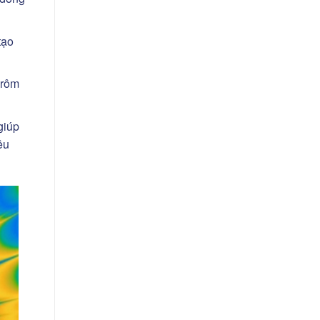
tạo
 rôm
giúp
êu