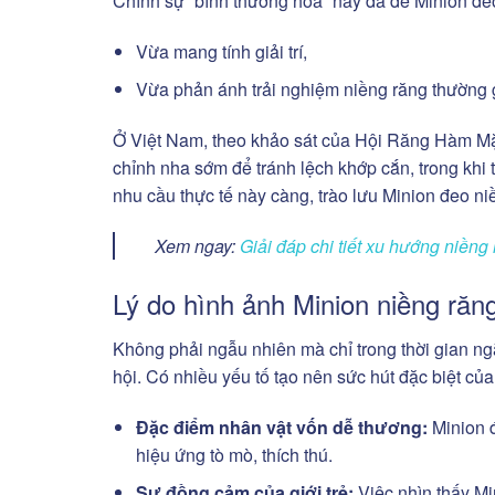
Chính sự “bình thường hóa” này đã để Minion đeo
Vừa mang tính giải trí,
Vừa phản ánh trải nghiệm niềng răng thường g
Ở Việt Nam, theo khảo sát của Hội Răng Hàm M
chỉnh nha sớm để tránh lệch khớp cắn, trong khi 
nhu cầu thực tế này càng, trào lưu Minion đeo niề
Xem ngay:
Giải đáp chi tiết xu hướng niền
Lý do hình ảnh Minion niềng răng
Không phải ngẫu nhiên mà chỉ trong thời gian n
hội. Có nhiều yếu tố tạo nên sức hút đặc biệt của
Đặc điểm nhân vật vốn dễ thương:
Minion đ
hiệu ứng tò mò, thích thú.
Sự đồng cảm của giới trẻ:
Việc nhìn thấy Mi