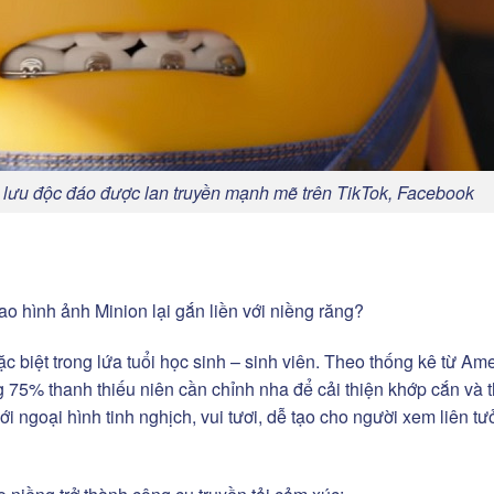
o lưu độc đáo được lan truyền mạnh mẽ trên TikTok, Facebook
sao hình ảnh Minion lại gắn liền với niềng răng?
ặc biệt trong lứa tuổi học sinh – sinh viên. Theo thống kê từ Am
g 75% thanh thiếu niên cần chỉnh nha để cải thiện khớp cắn và 
ới ngoại hình tinh nghịch, vui tươi, dễ tạo cho người xem liên t