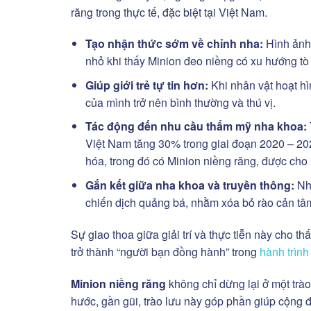
răng trong thực tế, đặc biệt tại Việt Nam.
Tạo nhận thức sớm về chỉnh nha:
Hình ảnh 
nhỏ khi thấy Minion đeo niềng có xu hướng tò 
Giúp giới trẻ tự tin hơn:
Khi nhân vật hoạt hì
của mình trở nên bình thường và thú vị.
Tác động đến nhu cầu thẩm mỹ nha khoa:
Việt Nam tăng 30% trong giai đoạn 2020 – 2023
hóa, trong đó có Minion niềng răng, được cho
Gắn kết giữa nha khoa và truyền thông:
Nhi
chiến dịch quảng bá, nhằm xóa bỏ rào cản tâ
Sự giao thoa giữa giải trí và thực tiễn này cho t
trở thành “người bạn đồng hành” trong
hành trình
Minion niềng răng
không chỉ dừng lại ở một trà
hước, gần gũi, trào lưu này góp phần giúp cộng đồ