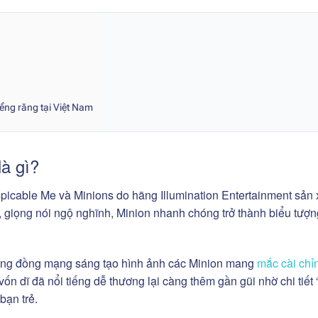
ềng răng tại Việt Nam
là gì?
spicable Me và Minions do hãng Illumination Entertainment sản 
n, giọng nói ngộ nghĩnh, Minion nhanh chóng trở thành biểu tượ
 cộng đồng mạng sáng tạo hình ảnh các Minion mang
mắc cài chỉ
vốn dĩ đã nổi tiếng dễ thương lại càng thêm gần gũi nhờ chi tiết
bạn trẻ.