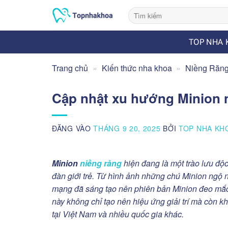
Bỏ
qua
nội
TOP NHA 
dung
Trang chủ
»
Kiến thức nha khoa
»
Niềng Răn
Cập nhật xu hướng Minion 
ĐĂNG VÀO
THÁNG 9 20, 2025
BỞI
TOP NHA KH
Minion
niềng răng
hiện đang là một trào lưu độ
đàn giới trẻ. Từ hình ảnh những chú Minion ngộ 
mạng đã sáng tạo nên phiên bản Minion đeo mắc c
này không chỉ tạo nên hiệu ứng giải trí mà còn
tại Việt Nam và nhiều quốc gia khác.