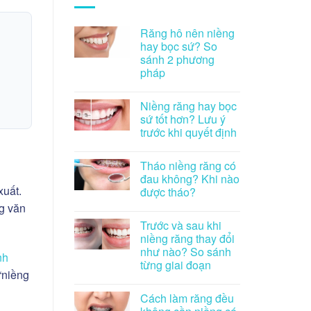
Răng hô nên niềng
hay bọc sứ? So
sánh 2 phương
pháp
Niềng răng hay bọc
sứ tốt hơn? Lưu ý
trước khi quyết định
Tháo niềng răng có
đau không? Khi nào
xuất.
được tháo?
ng văn
Trước và sau khi
niềng răng thay đổi
như nào? So sánh
nh
từng giai đoạn
 “niềng
Cách làm răng đều