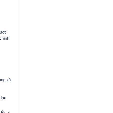
được
 Chính
ạng xã
 tạo
 đồng