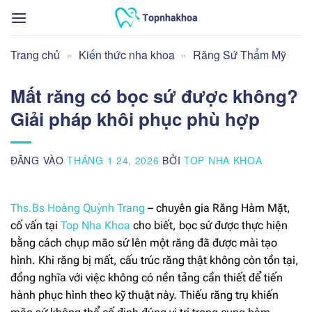
Bỏ
qua
nội
Trang chủ
»
Kiến thức nha khoa
»
Răng Sứ Thẩm Mỹ
dung
Mất răng có bọc sứ được không?
Giải pháp khôi phục phù hợp
ĐĂNG VÀO
THÁNG 1 24, 2026
BỞI
TOP NHA KHOA
Ths.Bs Hoàng Quỳnh Trang
– chuyên gia Răng Hàm Mặt,
cố vấn tại
Top Nha Khoa
cho biết, bọc sứ được thực hiện
bằng cách chụp mão sứ lên một răng đã được mài tạo
hình. Khi răng bị mất, cấu trúc răng thật không còn tồn tại,
đồng nghĩa với việc không có nền tảng cần thiết để tiến
hành phục hình theo kỹ thuật này. Thiếu răng trụ khiến