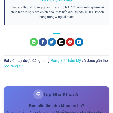
Nha khoa Quinn Dental
Thạc sĩ - Bác sĩ Hoàng Quỳnh Trang có hơn 12 năm kinh nghiệm về
phục hình răng sứ và chỉnh nha, trực tiếp điều trị hơn 10.000 khách
hàng trong & ngoài nước.
Bài viết này được đăng trong
Răng Sứ Thẩm Mỹ
và được gắn thẻ
bọc răng sứ
.
Top Nha Khoa AI
💬
Bạn cần tìm nha khoa uy tín?
Nhận tư vấn từ Top Nha Khoa AI để tìm được nha khoa phù