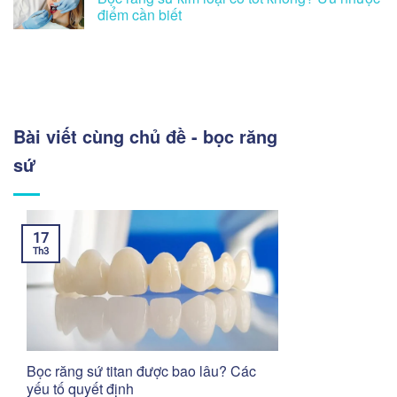
điểm cần biết
Bài viết cùng chủ đề - bọc răng
sứ
17
Th3
Bọc răng sứ titan được bao lâu? Các
yếu tố quyết định