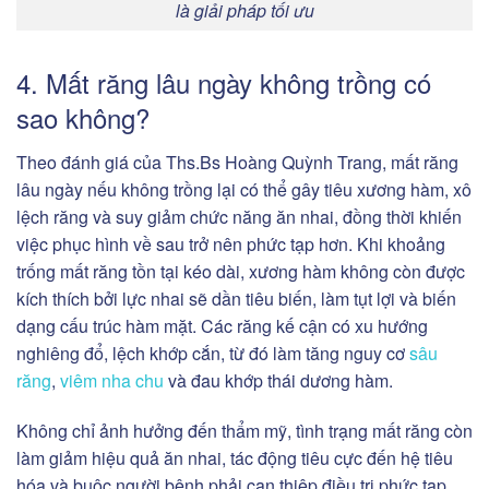
là giải pháp tối ưu
4. Mất răng lâu ngày không trồng có
sao không?
Theo đánh giá của Ths.Bs Hoàng Quỳnh Trang, mất răng
lâu ngày nếu không trồng lại có thể gây tiêu xương hàm, xô
lệch răng và suy giảm chức năng ăn nhai, đồng thời khiến
việc phục hình về sau trở nên phức tạp hơn. Khi khoảng
trống mất răng tồn tại kéo dài, xương hàm không còn được
kích thích bởi lực nhai sẽ dần tiêu biến, làm tụt lợi và biến
dạng cấu trúc hàm mặt. Các răng kế cận có xu hướng
nghiêng đổ, lệch khớp cắn, từ đó làm tăng nguy cơ
sâu
răng
,
viêm nha chu
và đau khớp thái dương hàm.
Không chỉ ảnh hưởng đến thẩm mỹ, tình trạng mất răng còn
làm giảm hiệu quả ăn nhai, tác động tiêu cực đến hệ tiêu
hóa và buộc người bệnh phải can thiệp điều trị phức tạp,