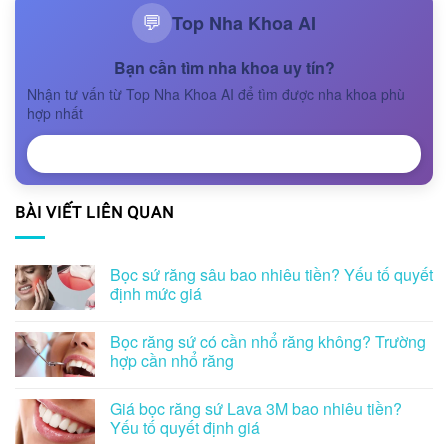
Top Nha Khoa AI
💬
Bạn cần tìm nha khoa uy tín?
Nhận tư vấn từ Top Nha Khoa AI để tìm được nha khoa phù
hợp nhất
NHẬN TƯ VẤN
BÀI VIẾT LIÊN QUAN
Bọc sứ răng sâu bao nhiêu tiền? Yếu tố quyết
định mức giá
Bọc răng sứ có cần nhổ răng không? Trường
hợp cần nhổ răng
Giá bọc răng sứ Lava 3M bao nhiêu tiền?
Yếu tố quyết định giá