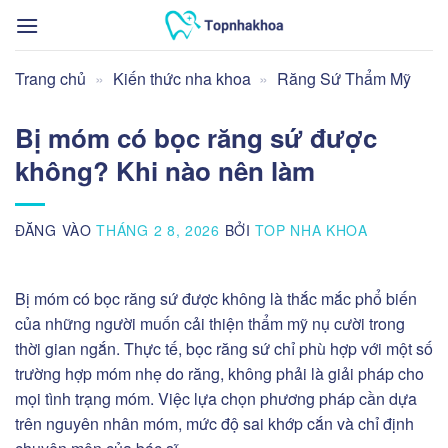
Bỏ
qua
nội
Trang chủ
»
Kiến thức nha khoa
»
Răng Sứ Thẩm Mỹ
dung
Bị móm có bọc răng sứ được
không? Khi nào nên làm
ĐĂNG VÀO
THÁNG 2 8, 2026
BỞI
TOP NHA KHOA
Bị móm có bọc răng sứ được không là thắc mắc phổ biến
của những người muốn cải thiện thẩm mỹ nụ cười trong
thời gian ngắn. Thực tế, bọc răng sứ chỉ phù hợp với một số
trường hợp móm nhẹ do răng, không phải là giải pháp cho
mọi tình trạng móm. Việc lựa chọn phương pháp cần dựa
trên nguyên nhân móm, mức độ sai khớp cắn và chỉ định