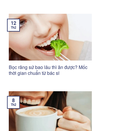
12
Th2
Bọc răng sứ bao lâu thì ăn được? Mốc
thời gian chuẩn từ bác sĩ
8
Th2