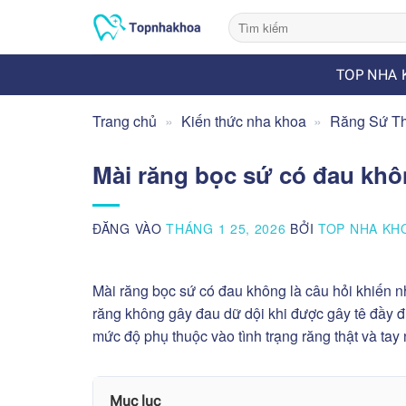
Bỏ
qua
nội
TOP NHA 
dung
Trang chủ
»
Kiến thức nha khoa
»
Răng Sứ T
Mài răng bọc sứ có đau khô
ĐĂNG VÀO
THÁNG 1 25, 2026
BỞI
TOP NHA KH
Mài răng bọc sứ có đau không là câu hỏi khiến n
răng không gây đau dữ dội khi được gây tê đầy đủ
mức độ phụ thuộc vào tình trạng răng thật và tay 
Mục lục