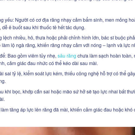
g yếu: Người có cơ địa răng nhạy cảm bẩm sinh, men mỏng ho
 dễ ê buốt sau khi thuốc tê hết tác dụng.
 lệch nhiều, hô, thưa hoặc phải chỉnh hình lớn, bác sĩ buộc phả
ể làm lộ ngà răng, khiến răng nhạy cảm với nóng – lạnh và lực n
t để: Bao gồm viêm tủy nhẹ,
sâu răng
chưa làm sạch hoàn toàn, 
nh, cảm giác đau nhức có thể kéo dài sau mài.
ài sai tỷ lệ, kiểm soát lực kém, thiếu công nghệ hỗ trợ có thể gâ
ng.
u khi bọc, khớp cắn sai hoặc mão sứ hở sẽ tạo lực nhai bất thư
ài.
àm tăng áp lực lên răng đã mài, khiến cảm giác đau hoặc khó c