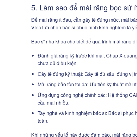
5. Làm sao để mài răng bọc sứ í
Để mài răng ít đau, cần gây tê đúng mức, mài bả
Việc lựa chọn bác sĩ phục hình kinh nghiệm là yế
Bác sĩ nha khoa cho biết để quá trình mài răng d
Đánh giá răng kỹ trước khi mài: Chụp X-quang,
chưa đủ điều kiện.
Gây tê đúng kỹ thuật: Gây tê đủ sâu, đúng vị 
Mài răng bảo tồn tối đa: Ưu tiên kỹ thuật mài í
Ứng dụng công nghệ chính xác: Hệ thống CAD
cầu mài nhiều.
Tay nghề và kinh nghiệm bác sĩ: Bác sĩ phục 
toàn.
Khi những yếu tố này được đảm bảo, mài răng bọc 