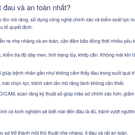
t đau và an toàn nhất?
o tồn mô răng, sử dụng công nghệ chính xác và kiểm soát lực m
u tố quyết định.
iễn ra nhẹ nhàng và an toàn, cần đảm bảo đồng thời nhiều yếu t
 kiểm tra độ dày men, tình trạng tủy, khớp cắn. Không mài khi 
trí giúp bệnh nhân gần như không cảm thấy đau trong suốt quá tr
t, mài chọn lọc, tránh xâm lấn mô răng lành không cần thiết.
/CAM, scan răng kỹ thuật số giúp mão sứ chính xác hơn, giảm
hình có kinh nghiệm sẽ biết mài đến đâu là đủ, tránh vượt ngưỡ
sứ trở thành một thủ thuật nhẹ nhàng, ít đau và rất an toàn.