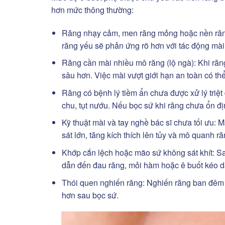
hơn mức thông thường:
Răng nhạy cảm, men răng mỏng hoặc nền răn
răng yếu sẽ phản ứng rõ hơn với tác động mài,
Răng cần mài nhiều mô răng (lộ ngà): Khi răng
sâu hơn. Việc mài vượt giới hạn an toàn có th
Răng có bệnh lý tiềm ẩn chưa được xử lý triệ
chu, tụt nướu. Nếu bọc sứ khi răng chưa ổn đị
Kỹ thuật mài và tay nghề bác sĩ chưa tối ưu: M
sát lớn, tăng kích thích lên tủy và mô quanh ră
Khớp cắn lệch hoặc mão sứ không sát khít: Sa
dẫn đến đau răng, mỏi hàm hoặc ê buốt kéo d
Thói quen nghiến răng: Nghiến răng ban đêm l
hơn sau bọc sứ.