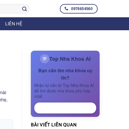
0976654560
LIÊN HỆ
Top Nha Khoa AI
💬
Bạn cần tìm nha khoa uy
tín?
Nhận tư vấn từ Top Nha Khoa AI
để tìm được nha khoa phù hợp
 mài
nhất
nhẹ,
NHẬN TƯ VẤN
BÀI VIẾT LIÊN QUAN