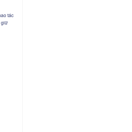
hao tác
 giữ