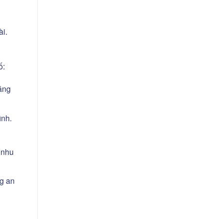
ài.
ố:
răng
ình.
 nhu
ng an