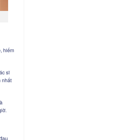
ẹ, hiếm
ác sĩ
n nhất
là
iờ.
 đau