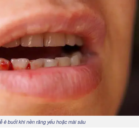
ễ ê buốt khi nền răng yếu hoặc mài sâu