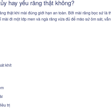
tủy hay yếu răng thật không?
g thật khi mài đúng giới hạn an toàn. Bởi mài răng bọc sứ là t
chỉ mài đi một lớp men và ngà răng vừa đủ để mão sứ ôm sát, vẫn
át khít
kém
ài
ều trị