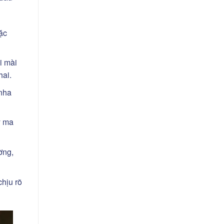
ặc
i mài
hai.
nha
y ma
ờng,
hịu rõ