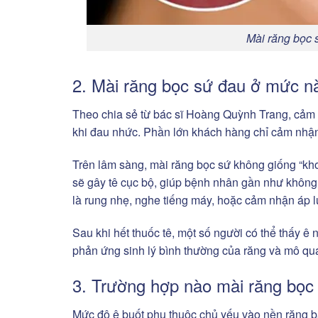
Mài răng bọc 
2. Mài răng bọc sứ đau ở mức nà
Theo chia sẻ từ bác sĩ Hoàng Quỳnh Trang, cảm g
khi đau nhức. Phần lớn khách hàng chỉ cảm nhận
Trên lâm sàng, mài răng bọc sứ không giống “kho
sẽ gây tê cục bộ, giúp bệnh nhân gần như không 
là rung nhẹ, nghe tiếng máy, hoặc cảm nhận áp l
Sau khi hết thuốc tê, một số người có thể thấy ê 
phản ứng sinh lý bình thường của răng và mô qu
3. Trường hợp nào mài răng bọc
Mức độ ê buốt phụ thuộc chủ yếu vào nền răng b