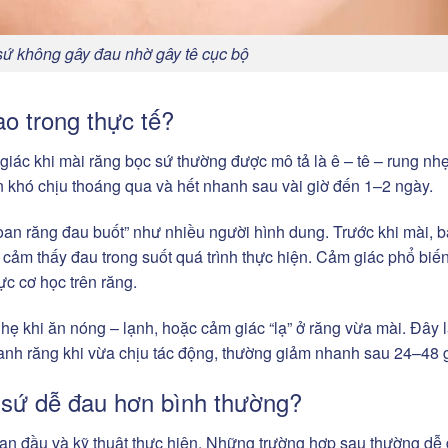
sứ không gây đau nhờ gây tê cục bộ
o trong thực tế?
iác khi mài răng bọc sứ thường được mô tả là ê – tê – rung nh
 khó chịu thoáng qua và hết nhanh sau vài giờ đến 1–2 ngày.
an răng đau buốt” như nhiều người hình dung. Trước khi mài, b
cảm thấy đau trong suốt quá trình thực hiện. Cảm giác phổ biế
ực cơ học trên răng.
nhẹ khi ăn nóng – lạnh, hoặc cảm giác “lạ” ở răng vừa mài. Đây 
anh răng khi vừa chịu tác động, thường giảm nhanh sau 24–48 g
 sứ dễ đau hơn bình thường?
an đầu và kỹ thuật thực hiện. Những trường hợp sau thường dễ