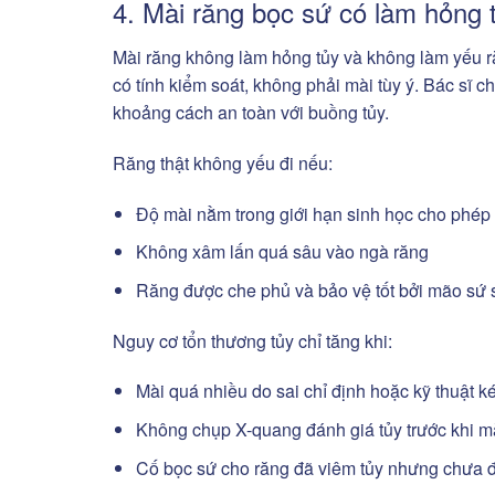
4. Mài răng bọc sứ có làm hỏng 
Mài răng không làm hỏng tủy và không làm yếu răn
có tính kiểm soát, không phải mài tùy ý. Bác sĩ 
khoảng cách an toàn với buồng tủy.
Răng thật không yếu đi nếu:
Độ mài nằm trong giới hạn sinh học cho phép
Không xâm lấn quá sâu vào ngà răng
Răng được che phủ và bảo vệ tốt bởi mão sứ s
Nguy cơ tổn thương tủy chỉ tăng khi:
Mài quá nhiều do sai chỉ định hoặc kỹ thuật 
Không chụp X-quang đánh giá tủy trước khi m
Cố bọc sứ cho răng đã viêm tủy nhưng chưa đi