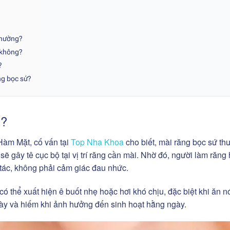
thường?
 không?
?
ng bọc sứ?
g?
àm Mặt, cố vấn tại
Top Nha Khoa
cho biết, mài răng bọc sứ th
 sẽ gây tê cục bộ tại vị trí răng cần mài. Nhờ đó, người làm răng
tác, không phải cảm giác đau nhức.
có thể xuất hiện ê buốt nhẹ hoặc hơi khó chịu, đặc biệt khi ăn n
ày và hiếm khi ảnh hưởng đến sinh hoạt hằng ngày.