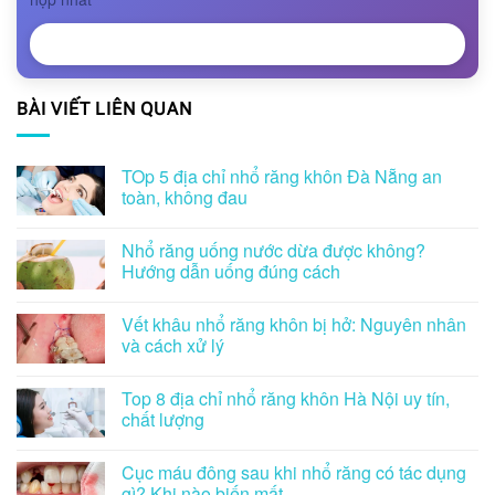
NHẬN TƯ VẤN
BÀI VIẾT LIÊN QUAN
TOp 5 địa chỉ nhổ răng khôn Đà Nẵng an
toàn, không đau
Nhổ răng uống nước dừa được không?
Hướng dẫn uống đúng cách
Vết khâu nhổ răng khôn bị hở: Nguyên nhân
và cách xử lý
Top 8 địa chỉ nhổ răng khôn Hà Nội uy tín,
chất lượng
Cục máu đông sau khi nhổ răng có tác dụng
gì? Khi nào biến mất