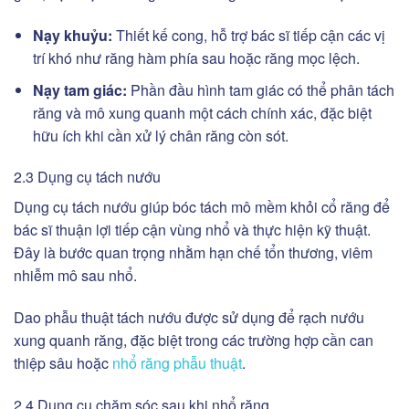
Nạy khuỷu:
Thiết kế cong, hỗ trợ bác sĩ tiếp cận các vị
trí khó như răng hàm phía sau hoặc răng mọc lệch.
Nạy tam giác:
Phần đầu hình tam giác có thể phân tách
răng và mô xung quanh một cách chính xác, đặc biệt
hữu ích khi cần xử lý chân răng còn sót.
2.3 Dụng cụ tách nướu
Dụng cụ tách nướu giúp bóc tách mô mềm khỏi cổ răng để
bác sĩ thuận lợi tiếp cận vùng nhổ và thực hiện kỹ thuật.
Đây là bước quan trọng nhằm hạn chế tổn thương, viêm
nhiễm mô sau nhổ.
Dao phẫu thuật tách nướu được sử dụng để rạch nướu
xung quanh răng, đặc biệt trong các trường hợp cần can
thiệp sâu hoặc
nhổ răng phẫu thuật
.
2.4 Dụng cụ chăm sóc sau khi nhổ răng