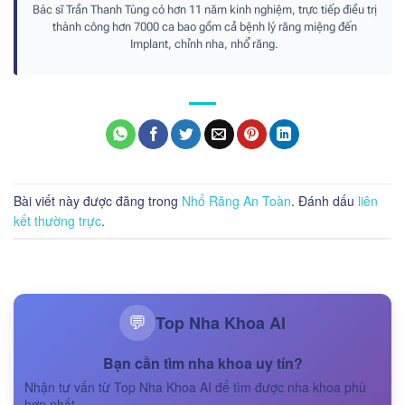
Bác sĩ Trần Thanh Tùng có hơn 11 năm kinh nghiệm, trực tiếp điều trị
thành công hơn 7000 ca bao gồm cả bệnh lý răng miệng đến
Implant, chỉnh nha, nhổ răng.
Bài viết này được đăng trong
Nhổ Răng An Toàn
. Đánh dấu
liên
kết thường trực
.
Top Nha Khoa AI
💬
Bạn cần tìm nha khoa uy tín?
Nhận tư vấn từ Top Nha Khoa AI để tìm được nha khoa phù
hợp nhất