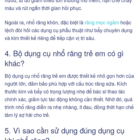
nướu, từ đó giảm thiểu tổn thương mô mềm, hạn chế chảy
máu và rút ngắn thời gian hồi phục.
Ngoài ra, nhổ răng khôn, đặc biệt là
răng mọc ngầm
hoặc
lệch đòi hỏi các dụng cụ phẫu thuật như bẩy chuyên dụng
và kìm thiết kế riêng để tiếp cận vị trí sâu.
4. Bộ dụng cụ nhổ răng trẻ em có gì
khác?
Bộ dụng cụ nhổ răng trẻ em được thiết kế nhỏ gọn hơn của
người lớn, đảm bảo phù hợp với cấu trúc răng sữa. Kích
thước kìm và bẩy có trọng lượng nhẹ để bác sĩ thao tác
chính xác, giảm lực tác động không cần thiết. Nhờ đó, quá
trình nhổ răng diễn ra nhẹ nhàng, ít đau, đồng thời hạn chế
tâm lý sợ hãi cho trẻ.
5. Vì sao cần sử dụng đúng dụng cụ