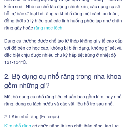
kiểm soát. Nhờ cơ chế tác động chính xác, các dụng cụ sẽ
hỗ trợ bác sĩ loại bỏ răng ra khỏi ổ răng một cách an toàn,
đồng thời xử lý hiệu quả các tình huống phức tạp như chân
răng gãy hoặc
răng mọc lệch
.
Dụng cụ thường được chế tạo từ thép không gỉ y tế cao cấp
với độ bền cơ học cao, không bị biến dạng, không gỉ sét và
đặc biệt chịu được nhiều chu kỳ hấp tiệt trùng ở nhiệt độ
121-134°C.
2. Bộ dụng cụ nhổ răng trong nha khoa
gồm những gì?
Một bộ dụng cụ nhổ răng tiêu chuẩn bao gồm kìm, nạy nhổ
răng, dụng cụ tách nướu và các vật liệu hỗ trợ sau nhổ.
2.1 Kìm nhổ răng (Forceps)
Kìm nhổ răng
có chức năng là kẹp chặt thân răng, tạo lực