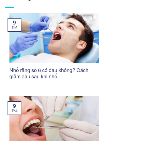
9
Th4
Nhổ răng số 6 có đau không? Cách
giảm đau sau khi nhổ
9
Th4