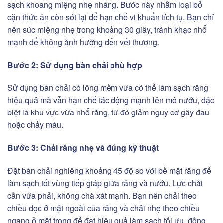
sạch khoang miệng nhẹ nhàng. Bước này nhằm loại bỏ
cặn thức ăn còn sót lại để hạn chế vi khuẩn tích tụ. Bạn chỉ
nên súc miệng nhẹ trong khoảng 30 giây, tránh khạc nhổ
mạnh để không ảnh hưởng đến vết thương.
Bước 2: Sử dụng bàn chải phù hợp
Sử dụng bàn chải có lông mềm vừa có thể làm sạch răng
hiệu quả mà vẫn hạn chế tác động mạnh lên mô nướu, đặc
biệt là khu vực vừa nhổ răng, từ đó giảm nguy cơ gây đau
hoặc chảy máu.
Bước 3: Chải răng nhẹ và đúng kỹ thuật
Đặt bàn chải nghiêng khoảng 45 độ so với bề mặt răng để
làm sạch tốt vùng tiếp giáp giữa răng và nướu. Lực chải
cần vừa phải, không chà xát mạnh. Bạn nên chải theo
chiều dọc ở mặt ngoài của răng và chải nhẹ theo chiều
ngang ở mặt trong để đạt hiệu quả làm sạch tối ưu, đồng