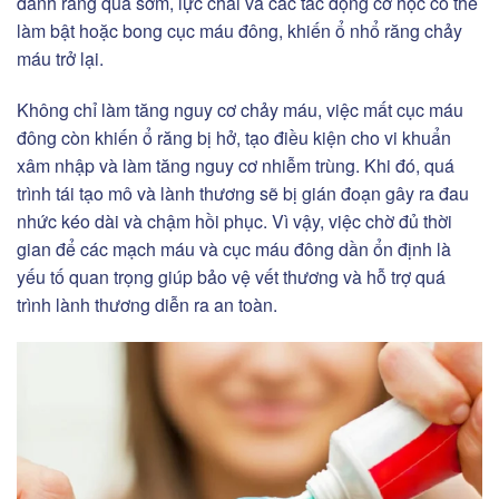
đánh răng quá sớm, lực chải và các tác động cơ học có thể
làm bật hoặc bong cục máu đông, khiến ổ nhổ răng chảy
máu trở lại.
Không chỉ làm tăng nguy cơ chảy máu, việc mất cục máu
đông còn khiến ổ răng bị hở, tạo điều kiện cho vi khuẩn
xâm nhập và làm tăng nguy cơ nhiễm trùng. Khi đó, quá
trình tái tạo mô và lành thương sẽ bị gián đoạn gây ra đau
nhức kéo dài và chậm hồi phục. Vì vậy, việc chờ đủ thời
gian để các mạch máu và cục máu đông dần ổn định là
yếu tố quan trọng giúp bảo vệ vết thương và hỗ trợ quá
trình lành thương diễn ra an toàn.