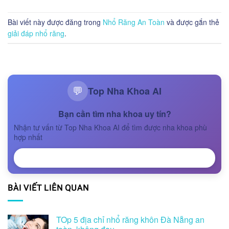
Bài viết này được đăng trong
Nhổ Răng An Toàn
và được gắn thẻ
giải đáp nhổ răng
.
Top Nha Khoa AI
💬
Bạn cần tìm nha khoa uy tín?
Nhận tư vấn từ Top Nha Khoa AI để tìm được nha khoa phù
hợp nhất
NHẬN TƯ VẤN
BÀI VIẾT LIÊN QUAN
TOp 5 địa chỉ nhổ răng khôn Đà Nẵng an