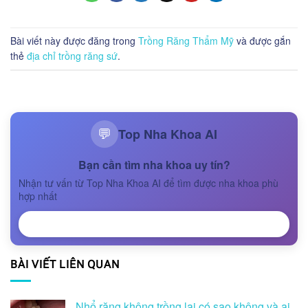
Bài viết này được đăng trong
Trồng Răng Thẩm Mỹ
và được gắn
thẻ
địa chỉ trồng răng sứ
.
Top Nha Khoa AI
💬
Bạn cần tìm nha khoa uy tín?
Nhận tư vấn từ Top Nha Khoa AI để tìm được nha khoa phù
hợp nhất
NHẬN TƯ VẤN
BÀI VIẾT LIÊN QUAN
Nhổ răng không trồng lại có sao không và ai