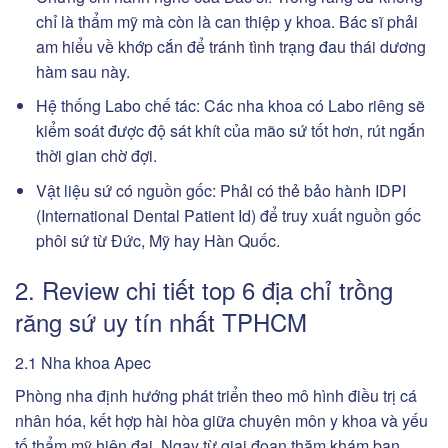
chỉ là thẩm mỹ mà còn là can thiệp y khoa. Bác sĩ phải
am hiểu về khớp cắn để tránh tình trạng đau thái dương
hàm sau này.
Hệ thống Labo chế tác: Các nha khoa có Labo riêng sẽ
kiểm soát được độ sát khít của mão sứ tốt hơn, rút ngắn
thời gian chờ đợi.
Vật liệu sứ có nguồn gốc: Phải có thẻ bảo hành IDPI
(International Dental Patient Id) để truy xuất nguồn gốc
phôi sứ từ Đức, Mỹ hay Hàn Quốc.
2. Review chi tiết top 6 địa chỉ trồng
răng sứ uy tín nhất TPHCM
2.1 Nha khoa Apec
Phòng nha định hướng phát triển theo mô hình điều trị cá
nhân hóa, kết hợp hài hòa giữa chuyên môn y khoa và yếu
tố thẩm mỹ hiện đại. Ngay từ giai đoạn thăm khám ban