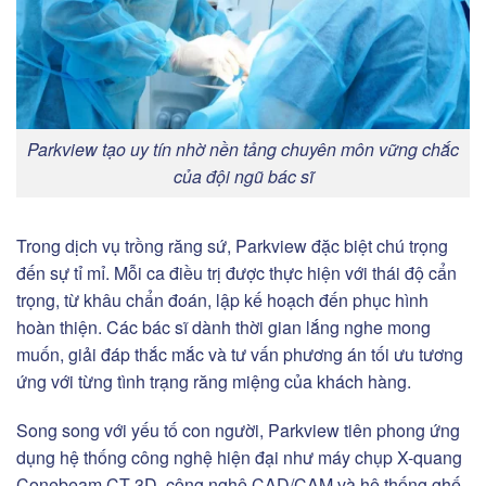
Parkview tạo uy tín nhờ nền tảng chuyên môn vững chắc
của đội ngũ bác sĩ
Trong dịch vụ trồng răng sứ, Parkview đặc biệt chú trọng
đến sự tỉ mỉ. Mỗi ca điều trị được thực hiện với thái độ cẩn
trọng, từ khâu chẩn đoán, lập kế hoạch đến phục hình
hoàn thiện. Các bác sĩ dành thời gian lắng nghe mong
muốn, giải đáp thắc mắc và tư vấn phương án tối ưu tương
ứng với từng tình trạng răng miệng của khách hàng.
Song song với yếu tố con người, Parkview tiên phong ứng
dụng hệ thống công nghệ hiện đại như máy chụp X-quang
Conebeam CT 3D, công nghệ CAD/CAM và hệ thống ghế