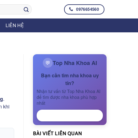
0976654560
LIÊN HỆ
Top Nha Khoa AI
💬
Bạn cần tìm nha khoa uy
tín?
Nhận tư vấn từ Top Nha Khoa AI
để tìm được nha khoa phù hợp
ng
.
nhất
n khi
NHẬN TƯ VẤN
BÀI VIẾT LIÊN QUAN