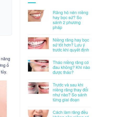
Răng hô nên niềng
hay bọc sứ? So
sánh 2 phương
pháp
Niềng răng hay bọc
sứ tốt hơn? Lưu ý
trước khi quyết định
ả năng
Tháo niềng răng có
ơng ổ
đau không? Khi nào
tủy.
được tháo?
Trước và sau khi
niềng răng thay đổi
như nào? So sánh
từng giai đoạn
Cách làm răng đều