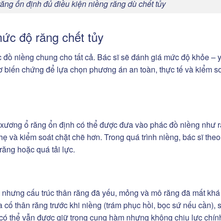
ng ổn định đủ điều kiện niềng răng dù chết tủy
mức độ răng chết tủy
c đồ niềng chung cho tất cả. Bác sĩ sẽ đánh giá mức độ khỏe – 
ơ biến chứng để lựa chọn phương án an toàn, thực tế và kiểm s
à xương ổ răng ổn định có thể được đưa vào phác đồ niềng như 
 và kiểm soát chặt chẽ hơn. Trong quá trình niềng, bác sĩ theo
răng hoặc quá tải lực.
 nhưng cấu trúc thân răng đã yếu, mỏng và mô răng đã mất khá
 cố thân răng trước khi niềng (trám phục hồi, bọc sứ nếu cần), 
 có thể vẫn được giữ trong cung hàm nhưng không chịu lực chín