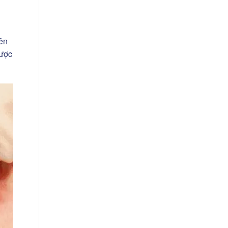
iên
được