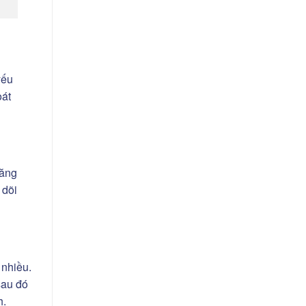
yếu
oát
răng
 dõi
 nhiều.
sau đó
h.