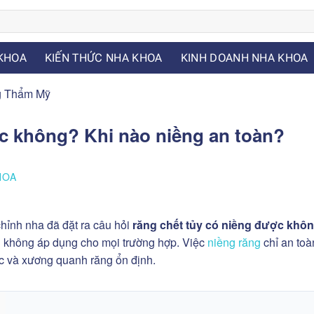
KHOA
KIẾN THỨC NHA KHOA
KINH DOANH NHA KHOA
g Thẩm Mỹ
c không? Khi nào niềng an toàn?
HOA
hỉnh nha đã đặt ra câu hỏi
răng chết tủy có niềng được khô
iên không áp dụng cho mọi trường hợp. Việc
niềng răng
chỉ an toà
hắc và xương quanh răng ổn định.