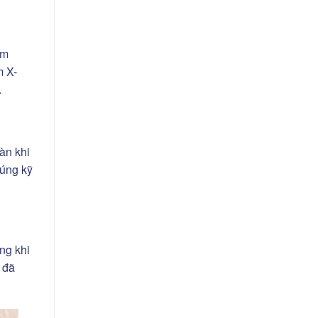
ểm
m X-
.
àn khi
đúng kỹ
ng khi
 đã