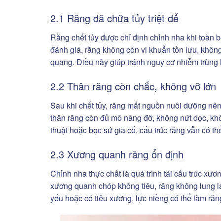
2.1 Răng đã chữa tủy triệt để
Răng chết tủy được chỉ định chỉnh nha khi toàn b
đánh giá, răng không còn vi khuẩn tồn lưu, khôn
quang. Điều này giúp tránh nguy cơ nhiễm trùng l
2.2 Thân răng còn chắc, không vỡ lớn
Sau khi chết tủy, răng mất nguồn nuôi dưỡng nên 
thân răng còn đủ mô nâng đỡ, không nứt dọc, kh
thuật hoặc bọc sứ gia cố, cấu trúc răng vẫn có t
2.3 Xương quanh răng ổn định
Chỉnh nha thực chất là quá trình tái cấu trúc xươ
xương quanh chóp không tiêu, răng không lung 
yếu hoặc có tiêu xương, lực niềng có thể làm răn