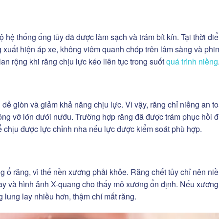
ộ hệ thống ống tủy đã được làm sạch và trám bít kín. Tại thời đi
g xuất hiện áp xe, không viêm quanh chóp trên lâm sàng và phi
an rộng khi răng chịu lực kéo liên tục trong suốt
quá trình niềng
dễ giòn và giảm khả năng chịu lực. Vì vậy, răng chỉ niềng an to
ông vỡ lớn dưới nướu. Trường hợp răng đã được trám phục hồi 
hể chịu được lực chỉnh nha nếu lực được kiểm soát phù hợp.
ng ổ răng, vì thế nền xương phải khỏe. Răng chết tủy chỉ nên niề
lay và hình ảnh X-quang cho thấy mô xương ổn định. Nếu xương
g lung lay nhiều hơn, thậm chí mất răng.