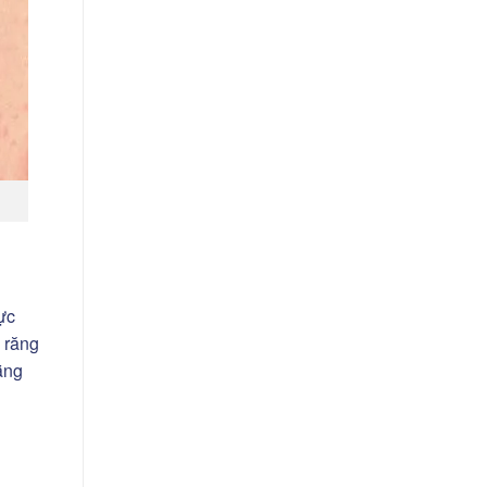
ực
ổ răng
ằng