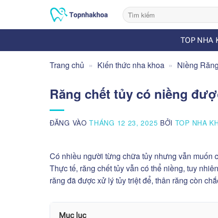
Bỏ
qua
nội
TOP NHA 
dung
Trang chủ
»
Kiến thức nha khoa
»
Niềng Răn
Răng chết tủy có niềng đượ
ĐĂNG VÀO
THÁNG 12 23, 2025
BỞI
TOP NHA K
Có nhiều người từng chữa tủy nhưng vẫn muốn c
Thực tế, răng chết tủy vẫn có thể niềng, tuy nh
răng đã được xử lý tủy triệt để, thân răng còn c
Mục lục