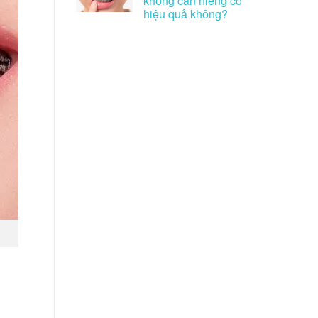
không cần niềng có
hiệu quả không?