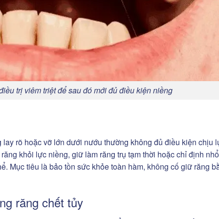
ều trị viêm triệt để sau đó mới đủ điều kiện niềng
g lay rõ hoặc vỡ lớn dưới nướu thường không đủ điều kiện chịu l
răng khỏi lực niềng, giữ làm răng trụ tạm thời hoặc chỉ định nh
ể. Mục tiêu là bảo tồn sức khỏe toàn hàm, không cố giữ răng b
ềng răng chết tủy