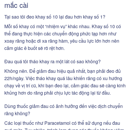
mắc cài
Tại sao tôi đeo khay số 10 lại đau hơn khay số 1?
Mỗi số khay có một “nhiệm vụ” khác nhau. Khay số 10 có
thể đang thực hiện các chuyển động phức tạp hơn như
xoay răng hoặc di xa răng hàm, yêu cầu lực lớn hơn nên
cảm giác ê buốt sẽ rõ rệt hơn.
Đau quá tôi tháo khay ra một lát có sao không?
Không nên. Để giảm đau hiệu quả nhất, bạn phải đeo đủ
22h/ngày. Việc tháo khay quá lâu khiến răng có xu hướng
chạy về vị trí cũ, khi bạn đeo lại, cảm giác đau sẽ càng kinh
khủng hơn do răng phải chịu lực tác động lại từ đầu.
Dùng thuốc giảm đau có ảnh hưởng đến việc dịch chuyển
răng không?
Các loại thuốc như Paracetamol có thể sử dụng nếu đau