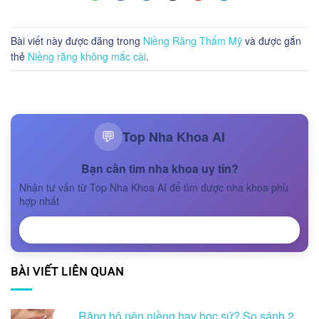
Bài viết này được đăng trong
Niềng Răng Thẩm Mỹ
và được gắn
thẻ
Niềng răng không mắc cài
.
Top Nha Khoa AI
💬
Bạn cần tìm nha khoa uy tín?
Nhận tư vấn từ Top Nha Khoa AI để tìm được nha khoa phù
hợp nhất
NHẬN TƯ VẤN
BÀI VIẾT LIÊN QUAN
Răng hô nên niềng hay bọc sứ? So sánh 2