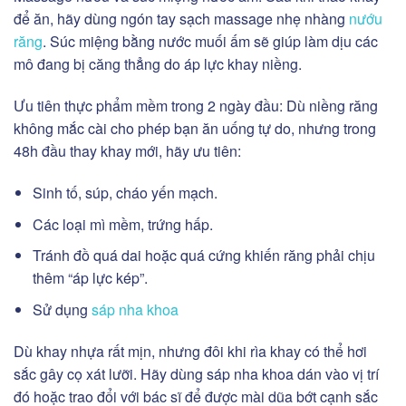
để ăn, hãy dùng ngón tay sạch massage nhẹ nhàng
nướu
răng
. Súc miệng bằng nước muối ấm sẽ giúp làm dịu các
mô đang bị căng thẳng do áp lực khay niềng.
Ưu tiên thực phẩm mềm trong 2 ngày đầu:
Dù niềng răng
không mắc cài cho phép bạn ăn uống tự do, nhưng trong
48h đầu thay khay mới, hãy ưu tiên:
Sinh tố, súp, cháo yến mạch.
Các loại mì mềm, trứng hấp.
Tránh đồ quá dai hoặc quá cứng khiến răng phải chịu
thêm “áp lực kép”.
Sử dụng
sáp nha khoa
Dù khay nhựa rất mịn, nhưng đôi khi rìa khay có thể hơi
sắc gây cọ xát lưỡi. Hãy dùng sáp nha khoa dán vào vị trí
đó hoặc trao đổi với bác sĩ để được mài dũa bớt cạnh sắc