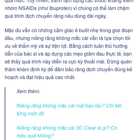
quá mức. Tuy nhiên, tránh lạm dụng các thuốc kháng viêm
nhóm NSAIDs (như Ibuprofen) vì chúng có thể làm chậm
quá trình dịch chuyển răng nếu dùng dài ngày.
Mặc dù vẫn có những cảm giác ê buốt nhẹ trong giai đoạn
đầu, nhưng niềng răng không mắc cài vẫn là lựa chọn tối
ưu về thẩm mỹ và sự tiện lợi. Bằng cách tuân thủ hướng
dẫn của bác sĩ và áp dụng các mẹo giảm đau thực tế, bạn
sẽ thấy quá trình này diễn ra cực kỳ thoải mái. Đừng quên
thăm khám định kỳ để đảm bảo răng dịch chuyển đúng kế
hoạch và đạt hiệu quả cao nhất.
Xem thêm:
Niềng răng không mắc cài mất bao lâu? Chi tiết
từng mức độ
Niềng răng không mắc cài 3D Clear là gì? Có
hiệu quả không?