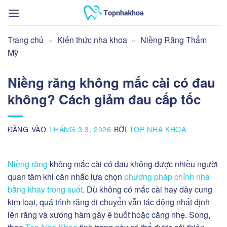
Bỏ
qua
nội
Trang chủ
»
Kiến thức nha khoa
»
Niềng Răng Thẩm
dung
Mỹ
Niềng răng không mắc cài có đau
không? Cách giảm đau cấp tốc
ĐĂNG VÀO
THÁNG 3 3, 2026
BỞI
TOP NHA KHOA
Niềng răng
không mắc cài có đau không
được nhiều người
quan tâm khi cân nhắc lựa chọn
phương pháp chỉnh nha
bằng khay trong suốt
. Dù không có mắc cài hay dây cung
kim loại, quá trình răng di chuyển vẫn tác động nhất định
lên răng và xương hàm gây ê buốt hoặc căng nhẹ. Song,