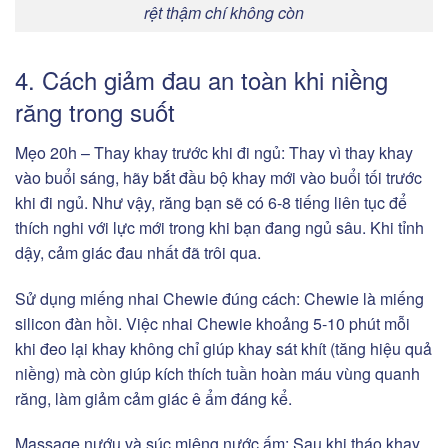
rệt thậm chí không còn
4. Cách giảm đau an toàn khi niềng
răng trong suốt
Mẹo 20h – Thay khay trước khi đi ngủ:
Thay vì thay khay
vào buổi sáng, hãy bắt đầu bộ khay mới vào buổi tối trước
khi đi ngủ. Như vậy, răng bạn sẽ có 6-8 tiếng liên tục để
thích nghi với lực mới trong khi bạn đang ngủ sâu. Khi tỉnh
dậy, cảm giác đau nhất đã trôi qua.
Sử dụng miếng nhai Chewie đúng cách:
Chewie là miếng
silicon đàn hồi. Việc nhai Chewie khoảng 5-10 phút mỗi
khi đeo lại khay không chỉ giúp khay sát khít (tăng hiệu quả
niềng) mà còn giúp kích thích tuần hoàn máu vùng quanh
răng, làm giảm cảm giác ê ẩm đáng kể.
Massage nướu và súc miệng nước ấm:
Sau khi tháo khay