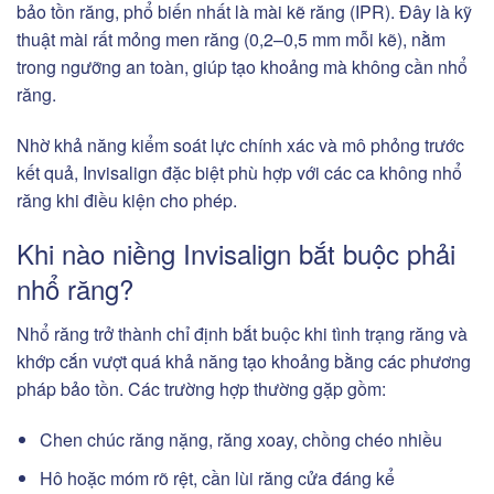
bảo tồn răng, phổ biến nhất là mài kẽ răng (IPR). Đây là kỹ
thuật mài rất mỏng men răng (0,2–0,5 mm mỗi kẽ), nằm
trong ngưỡng an toàn, giúp tạo khoảng mà không cần nhổ
răng.
Nhờ khả năng kiểm soát lực chính xác và mô phỏng trước
kết quả, Invisalign đặc biệt phù hợp với các ca không nhổ
răng khi điều kiện cho phép.
Khi nào niềng Invisalign bắt buộc phải
nhổ răng?
Nhổ răng trở thành chỉ định bắt buộc khi tình trạng răng và
khớp cắn vượt quá khả năng tạo khoảng bằng các phương
pháp bảo tồn. Các trường hợp thường gặp gồm:
Chen chúc răng nặng, răng xoay, chồng chéo nhiều
Hô hoặc móm rõ rệt, cần lùi răng cửa đáng kể