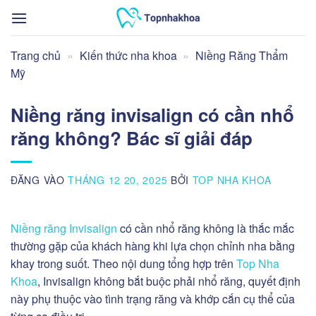
Bỏ
qua
nội
Trang chủ
»
Kiến thức nha khoa
»
Niềng Răng Thẩm
dung
Mỹ
Niềng răng invisalign có cần nhổ
răng không? Bác sĩ giải đáp
ĐĂNG VÀO
THÁNG 12 20, 2025
BỞI
TOP NHA KHOA
Niềng răng Invisalign
có cần nhổ răng không là thắc mắc
thường gặp của khách hàng khi lựa chọn chỉnh nha bằng
khay trong suốt. Theo nội dung tổng hợp trên
Top Nha
Khoa
, Invisalign không bắt buộc phải nhổ răng, quyết định
này phụ thuộc vào tình trạng răng và khớp cắn cụ thể của