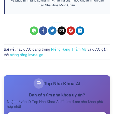
và phục hình răng sứ thẩm mỹ, hiện là Giám đốc chuyên môn đào
tạo Nha khoa Minh Châu.
Bài viết này được đăng trong
Niềng Răng Thẩm Mỹ
và được gắn
thẻ
niềng răng Invisalign
.
Top Nha Khoa AI
💬
Bạn cần tìm nha khoa uy tín?
Nhận tư vấn từ Top Nha Khoa AI để tìm được nha khoa phù
hợp nhất