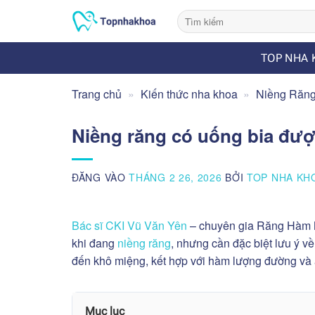
Bỏ
qua
nội
TOP NHA 
dung
Trang chủ
»
Kiến thức nha khoa
»
Niềng Răn
Niềng răng có uống bia được
ĐĂNG VÀO
THÁNG 2 26, 2026
BỞI
TOP NHA KH
Bác sĩ CKI Vũ Văn Yên
– chuyên gia Răng Hàm Mặ
khi đang
niềng răng
, nhưng cần đặc biệt lưu ý về
đến khô miệng, kết hợp với hàm lượng đường và 
Mục lục