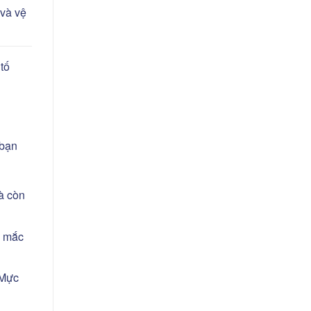
 và vệ
tố
 bạn
mà còn
i mắc
 Mực