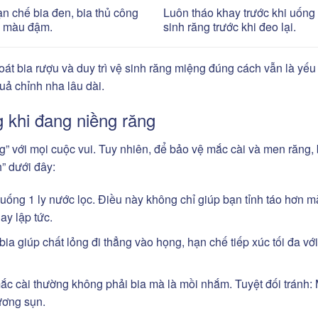
n chế bia đen, bia thủ công
Luôn tháo khay trước khi uống
 màu đậm.
sinh răng trước khi đeo lại.
t bia rượu và duy trì vệ sinh răng miệng đúng cách vẫn là yếu 
ả chỉnh nha lâu dài.
g khi đang niềng răng
g” với mọi cuộc vui. Tuy nhiên, để bảo vệ mắc cài và men răng,
” dưới đây:
 uống 1 ly nước lọc. Điều này không chỉ giúp bạn tỉnh táo hơn 
ay lập tức.
bia giúp chất lỏng đi thẳng vào họng, hạn chế tiếp xúc tối đa vớ
ắc cài thường không phải bia mà là mồi nhắm. Tuyệt đối tránh:
xương sụn.