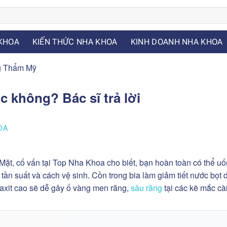
KHOA
KIẾN THỨC NHA KHOA
KINH DOANH NHA KHOA
g Thẩm Mỹ
 không? Bác sĩ trả lời
OA
t, cố vấn tại Top Nha Khoa cho biết, bạn hoàn toàn có thể uố
 tần suất và cách vệ sinh. Cồn trong bia làm giảm tiết nước bọt 
axit cao sẽ dễ gây ố vàng men răng,
sâu răng
tại các kẽ mắc cài