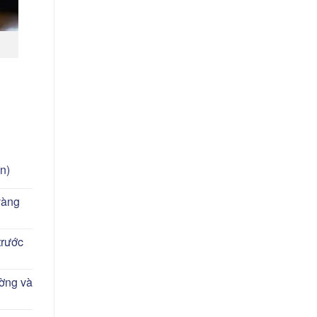
n)
vàng
trước
ờng và