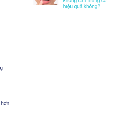
không cần niềng có
hiệu quả không?
tụ
m hơn