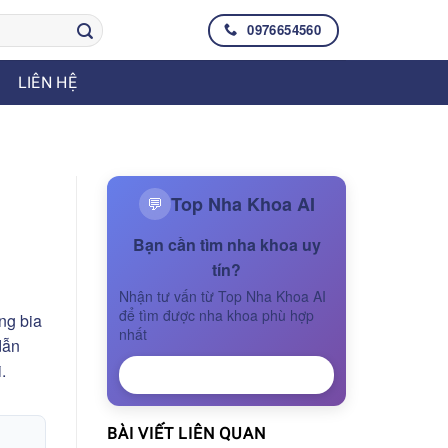
0976654560
LIÊN HỆ
Top Nha Khoa AI
💬
Bạn cần tìm nha khoa uy
tín?
Nhận tư vấn từ Top Nha Khoa AI
để tìm được nha khoa phù hợp
ng bia
nhất
dẫn
.
NHẬN TƯ VẤN
BÀI VIẾT LIÊN QUAN