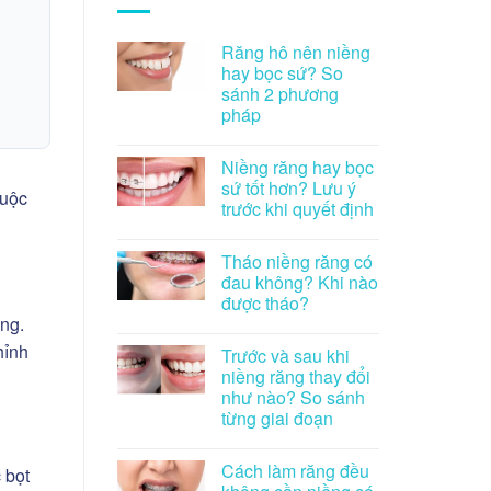
Răng hô nên niềng
hay bọc sứ? So
sánh 2 phương
pháp
Niềng răng hay bọc
sứ tốt hơn? Lưu ý
buộc
trước khi quyết định
Tháo niềng răng có
đau không? Khi nào
được tháo?
ệng.
hỉnh
Trước và sau khi
niềng răng thay đổi
như nào? So sánh
từng giai đoạn
Cách làm răng đều
 bọt