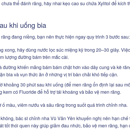
 chưa thể đánh răng, hãy nhai kẹo cao su chứa Xylitol để kích t
sau khi uống bia
n răng đang niềng, bạn nên thực hiện ngay quy trình 3 bước sau:
g xong, hãy dùng nước lọc súc miệng kỹ trong 20–30 giây. Việ
iảm lượng đường bám trên mắc cài.
à đường khiến mảng bám bám chặt hơn vào dây cung và kẽ răn
ặn bia và vụn thức ăn ở những vị trí bàn chải khó tiếp cận.
ờ khoảng 30 phút sau khi uống (để men răng ổn định lại sau mô
g kem có Fluoride để hỗ trợ tái khoáng và bảo vệ men răng.
ố màu, viêm nướu và sâu răng trong suốt quá trình chỉnh nha.
c không, bác sĩ chỉnh nha Vũ Văn Yên khuyến nghị nên hạn chế 
át tốt thói quen này giúp
giảm đau nhức, bảo vệ men răng, hạn 