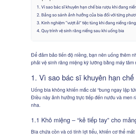
1. Vì sao bác sĩ khuyên hạn chế bia rượu khi đang ni
2. Bảng so sánh ảnh hưởng của bia đối với từng phư
3. Kinh nghiệm “vượt ải” tiệc tùng khi đang niềng răng
4. Quy trình vệ sinh răng niềng sau khi uống bia
Để đảm bảo tiến độ niềng, bạn nên uống thêm nh
phải vệ sinh răng miệng kỹ lưỡng bằng máy tăm 
1. Vì sao bác sĩ khuyên hạn chế
Uống bia không khiến mắc cài “bung ngay lập tức
Điều này ảnh hưởng trực tiếp đến nướu và men răn
nha.
1.1 Khô miệng
– “kẻ tiếp tay” cho mả
Bia chứa cồn và có tính lợi tiểu, khiến cơ thể mất