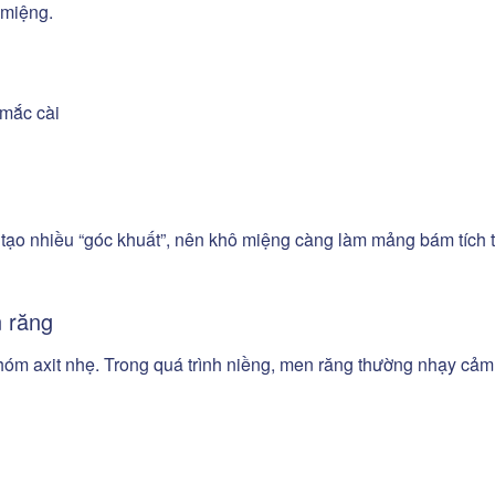
 miệng.
 mắc cài
ã tạo nhiều “góc khuất”, nên khô miệng càng làm mảng bám tích 
n răng
hóm axit nhẹ. Trong quá trình niềng, men răng thường nhạy cả