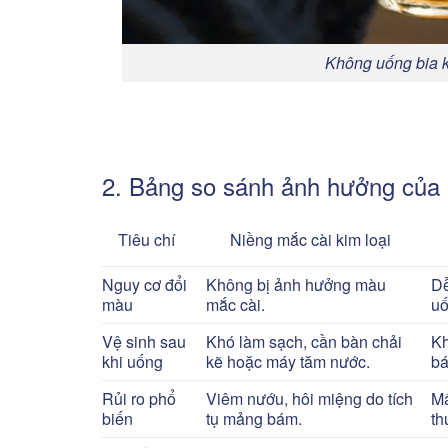
Không uống bia k
2. Bảng so sánh ảnh hưởng của 
Tiêu chí
Niềng mắc cài kim loại
Nguy cơ đổi
Không bị ảnh hưởng màu
Dễ
màu
mắc cài.
uố
Vệ sinh sau
Khó làm sạch, cần bàn chải
Kh
khi uống
kẽ hoặc máy tăm nước.
bá
Rủi ro phổ
Viêm nướu, hôi miệng do tích
Mấ
biến
tụ mảng bám.
th