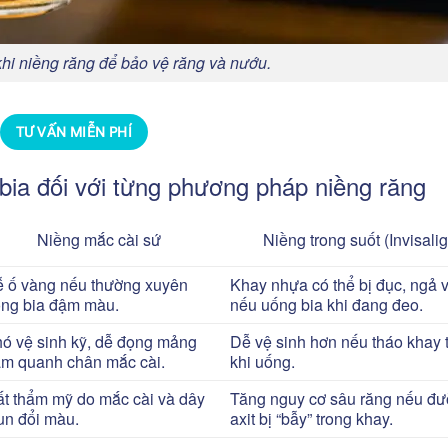
hi niềng răng để bảo vệ răng và nướu.
TƯ VẤN MIỄN PHÍ
bia đối với từng phương pháp niềng răng
Niềng mắc cài sứ
Niềng trong suốt (Invisalig
 ố vàng nếu thường xuyên
Khay nhựa có thể bị đục, ngả 
ng bia đậm màu.
nếu uống bia khi đang đeo.
ó vệ sinh kỹ, dễ đọng mảng
Dễ vệ sinh hơn nếu tháo khay 
m quanh chân mắc cài.
khi uống.
t thẩm mỹ do mắc cài và dây
Tăng nguy cơ sâu răng nếu đư
un đổi màu.
axit bị “bẫy” trong khay.