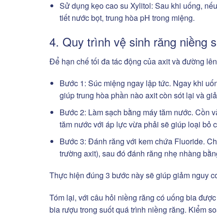
Sử dụng kẹo cao su Xylitol: Sau khi uống, nếu
tiết nước bọt, trung hòa pH trong miệng.
4. Quy trình vệ sinh răng niềng 
Để hạn chế tối đa tác động của axit và đường lê
Bước 1: Súc miệng ngay lập tức.
Ngay khi uốn
giúp trung hòa phần nào axit còn sót lại và g
Bước 2: Làm sạch bằng máy tăm nước.
Cồn v
tăm nước với áp lực vừa phải sẽ giúp loại bỏ c
Bước 3: Đánh răng với kem chứa Fluoride.
Ch
trường axit), sau đó đánh răng nhẹ nhàng bằn
Thực hiện đúng 3 bước này sẽ giúp giảm nguy cơ 
Tóm lại, với câu hỏi niềng răng có uống bia đượ
bia rượu trong suốt quá trình niềng răng. Kiểm so