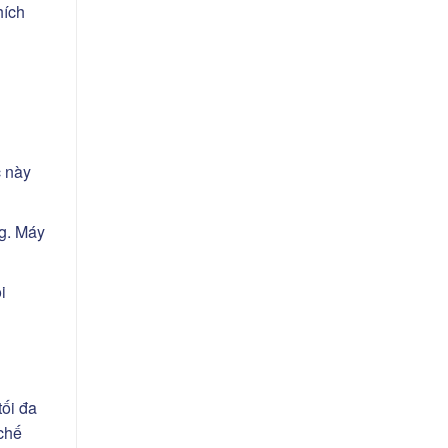
hích
c này
g. Máy
i
tối đa
chế