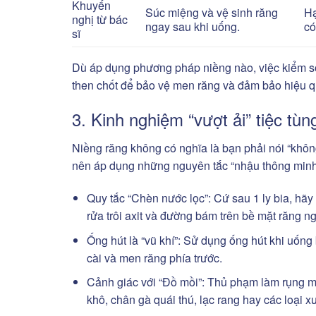
Khuyến
Súc miệng và vệ sinh răng
Hạ
nghị từ bác
ngay sau khi uống.
có
sĩ
Dù áp dụng phương pháp niềng nào, việc kiểm soá
then chốt để bảo vệ men răng và đảm bảo hiệu qu
3. Kinh nghiệm “vượt ải” tiệc tùn
Niềng răng không có nghĩa là bạn phải nói “khôn
nên áp dụng những nguyên tắc “nhậu thông minh
Quy tắc “Chèn nước lọc”: Cứ sau 1 ly bia, hãy
rửa trôi axit và đường bám trên bề mặt răng ng
Ống hút là “vũ khí”: Sử dụng ống hút khi uống 
cài và men răng phía trước.
Cảnh giác với “Đồ mồi”: Thủ phạm làm rụng m
khô, chân gà quái thú, lạc rang hay các loại 