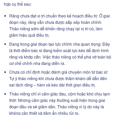
hợp cụ thể sau:
Răng chưa đạt vị trí chuẩn theo kế hoạch điều trị: Ở giai
đoạn này, răng vẫn chưa được sắp xếp hoàn chỉnh.
Tháo niềng sớm dễ khiến răng chạy lại vị trí cũ, làm
giảm hiệu quả điều trị.
Đang trong giai đoạn tạo lực chỉnh nha quan trọng: Đây
là thời điểm bác sĩ đang kiểm soát lực kéo để định hình
răng và khớp cắn. Việc tháo niềng có thể phá vỡ toàn bộ
cơ chế chỉnh nha đang diễn ra.
Chưa có chỉ định hoặc đánh giá chuyên môn từ bác sĩ:
Tự ý tháo niềng khi chưa được thăm khám dễ dẫn đến
sai lệch răng – hàm và kéo dài thời gian điều trị.
Tháo niềng chỉ vì cảm giác đau, cộm hoặc khó chịu tạm
thời: Những cảm giác này thường xuất hiện trong giai
đoạn đầu và sẽ giảm dần. Tháo niềng vì lý do này là
không cần thiết và tiềm ẩn nhiều rủi ro.