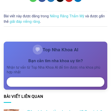
Bài viết này được đăng trong
Niềng Răng Thẩm Mỹ
và được gắn
thẻ
giải đáp niềng răng
.
Top Nha Khoa AI
💬
Bạn cần tìm nha khoa uy tín?
Nhận tư vấn từ Top Nha Khoa AI để tìm được nha khoa phù
hợp nhất
NHẬN TƯ VẤN
BÀI VIẾT LIÊN QUAN