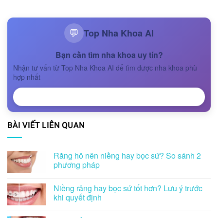
Top Nha Khoa AI
💬
Bạn cần tìm nha khoa uy tín?
Nhận tư vấn từ Top Nha Khoa AI để tìm được nha khoa phù
hợp nhất
NHẬN TƯ VẤN
BÀI VIẾT LIÊN QUAN
Răng hô nên niềng hay bọc sứ? So sánh 2
phương pháp
Niềng răng hay bọc sứ tốt hơn? Lưu ý trước
khi quyết định