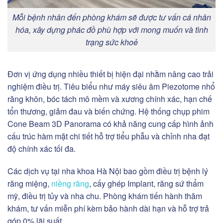
Mỗi bệnh nhân đến phòng khám sẽ được tư vấn cá nhân
hóa, xây dựng phác đồ phù hợp với mong muốn và tình
trạng sức khoẻ
Đơn vị ứng dụng nhiều thiết bị hiện đại nhằm nâng cao trải
nghiệm điều trị. Tiêu biểu như máy siêu âm Piezotome nhổ
răng khôn, bóc tách mô mềm và xương chính xác, hạn chế
tổn thương, giảm đau và biến chứng. Hệ thống chụp phim
Cone Beam 3D Panorama có khả năng cung cấp hình ảnh
cấu trúc hàm mặt chi tiết hỗ trợ tiểu phẫu và chỉnh nha đạt
độ chính xác tối đa.
Các dịch vụ tại nha khoa Hà Nội bao gồm điều trị bệnh lý
răng miệng,
niềng răng
, cấy ghép Implant, răng sứ thẩm
mỹ, điều trị tủy và nha chu. Phòng khám tiến hành thăm
khám, tư vấn miễn phí kèm bảo hành dài hạn và hỗ trợ trả
góp 0% lãi suất.