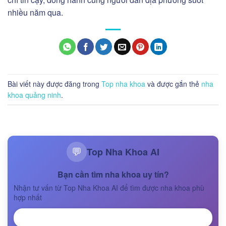
nhiều năm qua.
Bài viết này được đăng trong
Top nha khoa
và được gắn thẻ
nha
khoa quảng ninh
.
Top Nha Khoa AI
💬
Bạn cần tìm nha khoa uy tín?
Nhận tư vấn từ Top Nha Khoa AI để tìm được nha khoa phù
hợp nhất
NHẬN TƯ VẤN