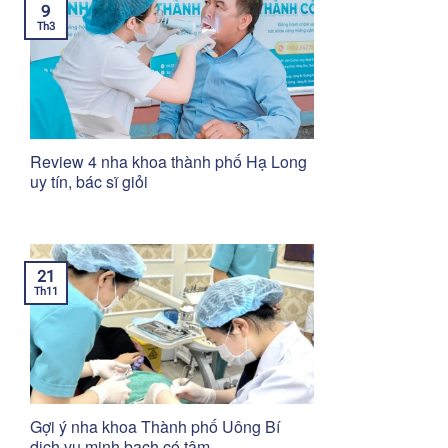
9
Th3
Review 4 nha khoa thành phố Hạ Long
uy tín, bác sĩ giỏi
21
Th11
Gợi ý nha khoa Thành phố Uông Bí
dịch vụ minh bạch có tâm