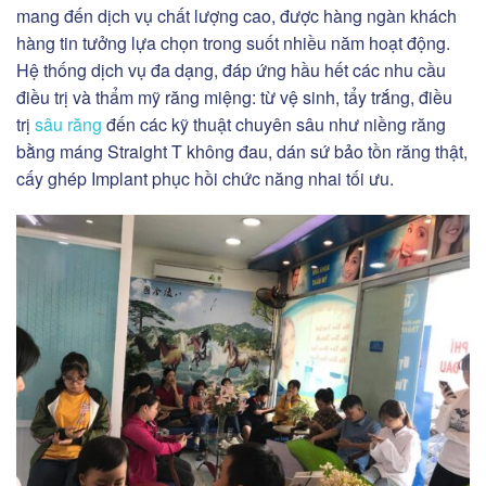
mang đến dịch vụ chất lượng cao, được hàng ngàn khách
hàng tin tưởng lựa chọn trong suốt nhiều năm hoạt động.
Hệ thống dịch vụ đa dạng, đáp ứng hầu hết các nhu cầu
điều trị và thẩm mỹ răng miệng: từ vệ sinh, tẩy trắng, điều
trị
sâu răng
đến các kỹ thuật chuyên sâu như niềng răng
bằng máng Straight T không đau, dán sứ bảo tồn răng thật,
cấy ghép Implant phục hồi chức năng nhai tối ưu.