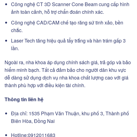
Công nghệ CT 3D Scanner Cone Beam cung cấp hình
ảnh toàn cảnh, hỗ trợ chẩn đoán chính xác.
Công nghệ CAD/CAM chế tạo răng sứ tinh xảo, bền
chắc.
Laser Tech tăng hiệu quả tẩy trắng và hàn trám gấp 3
lần.
Ngoài ra, nha khoa áp dụng chính sách giá, trả góp và bảo
hiểm minh bạch. Tất cả đảm bảo cho người dân khu vực
dễ dàng sử dụng dịch vụ nha khoa chất lượng cao với giá
thành phù hợp với điều kiện tài chính.
Thông tin liên hệ
Địa chỉ: 1535 Phạm Văn Thuận, khu phố 3, Thành phố
Biên Hòa, Đồng Nai
Hotline:
0912011683