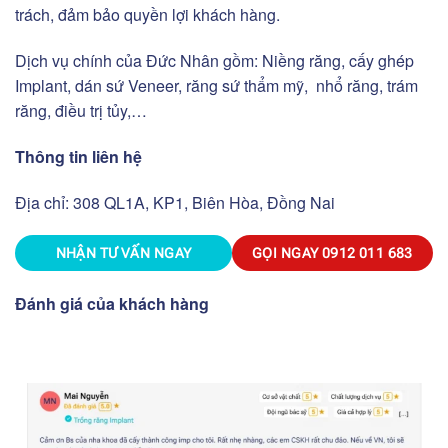
trách, đảm bảo quyền lợi khách hàng.
Dịch vụ chính của Đức Nhân gồm: Niềng răng, cấy ghép
Implant, dán sứ Veneer, răng sứ thẩm mỹ, nhổ răng, trám
răng, điều trị tủy,…
Thông tin liên hệ
Địa chỉ: 308 QL1A, KP1, Biên Hòa, Đồng Nai
NHẬN TƯ VẤN NGAY
GỌI NGAY
0912 011 683
Đánh giá của khách hàng