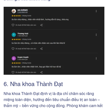
6. Nha khoa Thành Đạt
Nha khoa Thành Đạt định vị là địa chỉ chăm sóc răng
miệng toàn diện, hướng đến tiêu chuẩn điều trị an toàn –
thẩm mỹ – bền vững cho cộng đồng. Phòng khám cam kết