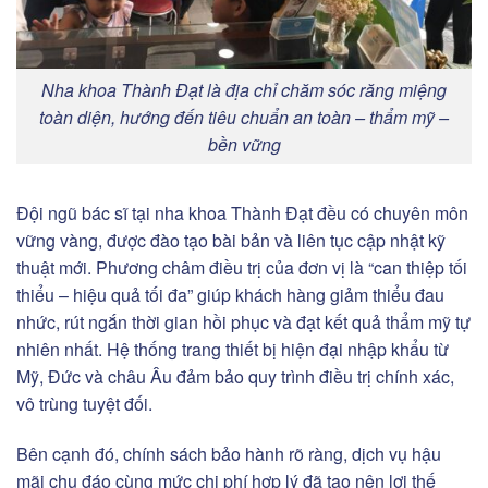
Nha khoa Thành Đạt là địa chỉ chăm sóc răng miệng
toàn diện, hướng đến tiêu chuẩn an toàn – thẩm mỹ –
bền vững
Đội ngũ bác sĩ tại nha khoa Thành Đạt đều có chuyên môn
vững vàng, được đào tạo bài bản và liên tục cập nhật kỹ
thuật mới. Phương châm điều trị của đơn vị là “can thiệp tối
thiểu – hiệu quả tối đa” giúp khách hàng giảm thiểu đau
nhức, rút ngắn thời gian hồi phục và đạt kết quả thẩm mỹ tự
nhiên nhất. Hệ thống trang thiết bị hiện đại nhập khẩu từ
Mỹ, Đức và châu Âu đảm bảo quy trình điều trị chính xác,
vô trùng tuyệt đối.
Bên cạnh đó, chính sách bảo hành rõ ràng, dịch vụ hậu
mãi chu đáo cùng mức chi phí hợp lý đã tạo nên lợi thế