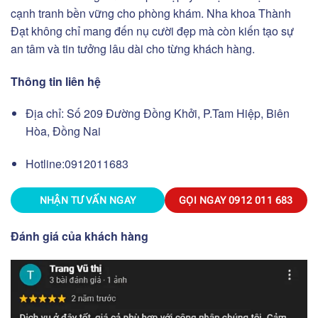
cạnh tranh bền vững cho phòng khám. Nha khoa Thành
Đạt không chỉ mang đến nụ cười đẹp mà còn kiến tạo sự
an tâm và tin tưởng lâu dài cho từng khách hàng.
Thông tin liên hệ
Địa chỉ: Số 209 Đường Đồng Khởi, P.Tam Hiệp, Biên
Hòa, Đồng Nai
Hotline:
0912011683
NHẬN TƯ VẤN NGAY
GỌI NGAY
0912 011 683
Đánh giá của khách hàng