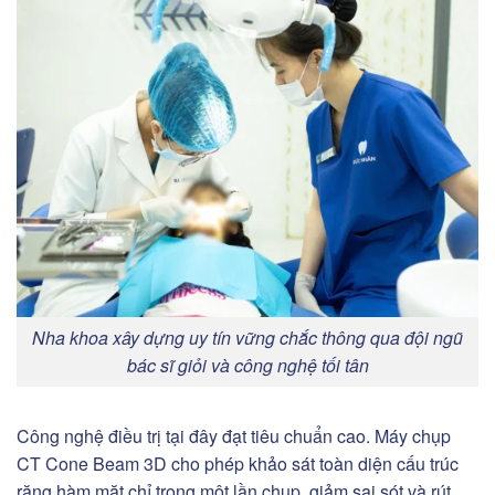
Nha khoa xây dựng uy tín vững chắc thông qua đội ngũ
bác sĩ giỏi và công nghệ tối tân
Công nghệ điều trị tại đây đạt tiêu chuẩn cao. Máy chụp
CT Cone Beam 3D cho phép khảo sát toàn diện cấu trúc
răng hàm mặt chỉ trong một lần chụp, giảm sai sót và rút