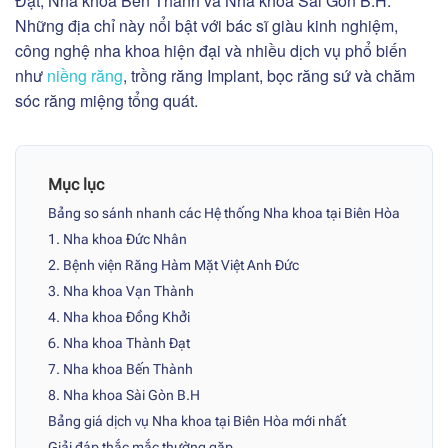
Đạt, Nha khoa Bến Thành và Nha khoa Sài Gòn B.H.
Những địa chỉ này nổi bật với bác sĩ giàu kinh nghiệm,
công nghệ nha khoa hiện đại và nhiều dịch vụ phổ biến
như
niềng răng
, trồng răng Implant, bọc răng sứ và chăm
sóc răng miệng tổng quát.
Mục lục
Bảng so sánh nhanh các Hệ thống Nha khoa tại Biên Hòa
1. Nha khoa Đức Nhân
2. Bệnh viện Răng Hàm Mặt Việt Anh Đức
3. Nha khoa Vạn Thành
4. Nha khoa Đồng Khởi
6. Nha khoa Thành Đạt
7. Nha khoa Bến Thành
8. Nha khoa Sài Gòn B.H
Bảng giá dịch vụ Nha khoa tại Biên Hòa mới nhất
Giải đáp thắc mắc thường gặp