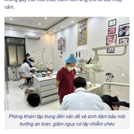
cảm.
Phòng khám tập trung đến vấn đề vệ sinh đảm bảo môi
trường an toàn, giảm nguy cơ lây nhiễm chéo