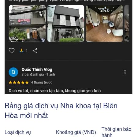
Bảng giá dịch vụ Nha khoa tại Biên
Hòa mới nhất
Thời gian bảo
Loại dịch vụ
Khoảng giá (VNĐ)
hành