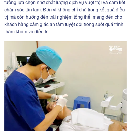
tưởng lựa chọn nhờ chất lượng dịch vụ vượt trội và cam kết
chăm sóc tận tâm. Đơn vị không chỉ chú trọng kết quả điều
trị mà còn hướng đến trải nghiệm tổng thể, mang đến cho
khách hàng cảm giác an tâm tuyệt đối trong suốt quá trình
thăm khám và điều trị.