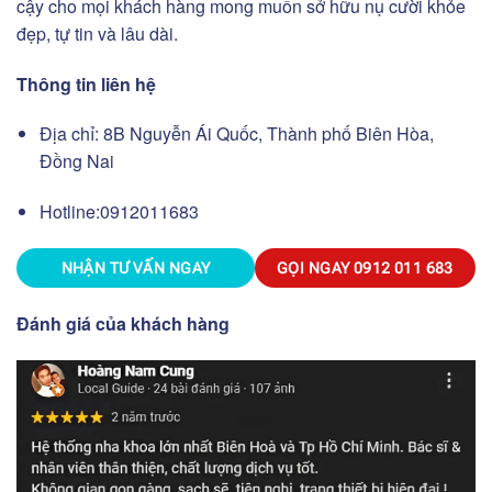
cậy cho mọi khách hàng mong muốn sở hữu nụ cười khỏe
đẹp, tự tin và lâu dài.
Thông tin liên hệ
Địa chỉ: 8B Nguyễn Ái Quốc, Thành phố Biên Hòa,
Đồng Nai
Hotline:
0912011683
NHẬN TƯ VẤN NGAY
GỌI NGAY
0912 011 683
Đánh giá của khách hàng