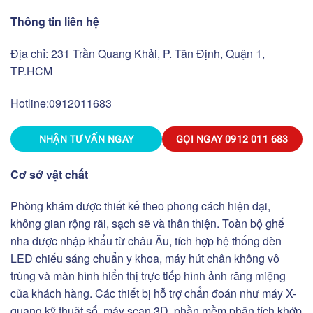
Thông tin liên hệ
Địa chỉ: 231 Trần Quang Khải, P. Tân Định, Quận 1,
TP.HCM
Hotline:
0912011683
NHẬN TƯ VẤN NGAY
GỌI NGAY
0912 011 683
Cơ sở vật chất
Phòng khám được thiết kế theo phong cách hiện đại,
không gian rộng rãi, sạch sẽ và thân thiện. Toàn bộ ghế
nha được nhập khẩu từ châu Âu, tích hợp hệ thống đèn
LED chiếu sáng chuẩn y khoa, máy hút chân không vô
trùng và màn hình hiển thị trực tiếp hình ảnh răng miệng
của khách hàng. Các thiết bị hỗ trợ chẩn đoán như máy X-
quang kỹ thuật số, máy scan 3D, phần mềm phân tích khớp