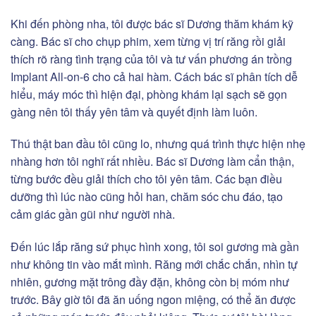
Khi đến phòng nha, tôi được bác sĩ Dương thăm khám kỹ
càng. Bác sĩ cho chụp phim, xem từng vị trí răng rồi giải
thích rõ ràng tình trạng của tôi và tư vấn phương án trồng
Implant All-on-6 cho cả hai hàm. Cách bác sĩ phân tích dễ
hiểu, máy móc thì hiện đại, phòng khám lại sạch sẽ gọn
gàng nên tôi thấy yên tâm và quyết định làm luôn.
Thú thật ban đầu tôi cũng lo, nhưng quá trình thực hiện nhẹ
nhàng hơn tôi nghĩ rất nhiều. Bác sĩ Dương làm cẩn thận,
từng bước đều giải thích cho tôi yên tâm. Các bạn điều
dưỡng thì lúc nào cũng hỏi han, chăm sóc chu đáo, tạo
cảm giác gần gũi như người nhà.
Đến lúc lắp răng sứ phục hình xong, tôi soi gương mà gần
như không tin vào mắt mình. Răng mới chắc chắn, nhìn tự
nhiên, gương mặt trông đầy đặn, không còn bị móm như
trước. Bây giờ tôi đã ăn uống ngon miệng, có thể ăn được