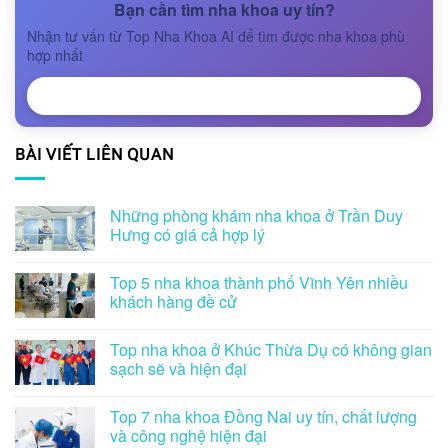
Bạn cần tìm nha khoa uy tín?
Nhận tư vấn từ Top Nha Khoa AI để tìm được nha khoa phù
hợp nhất
NHẬN TƯ VẤN
BÀI VIẾT LIÊN QUAN
Những phòng khám nha khoa ở Trần Duy
Hưng có giá cả hợp lý
Top 5 nha khoa thành phố Vĩnh Yên nhiều
khách hàng đề cử
Top nha khoa ở Khúc Thừa Dụ có không gian
sạch sẽ và hiện đại
Top 7 nha khoa Đồng Nai uy tín, chất lượng
và công nghệ hiện đại