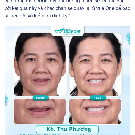
cả những món trước đây phải kiêng. Thực sự tôi hài lòng
với kết quả này và chắc chắn sẽ quay lại Smile One để bác
sĩ theo dõi và kiểm tra định kỳ.”