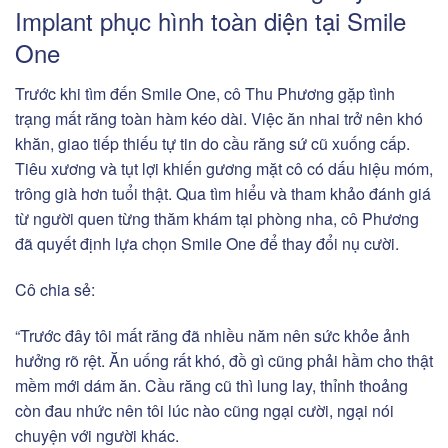
Implant phục hình toàn diện tại Smile
One
Trước khi tìm đến Smile One, cô Thu Phương gặp tình
trạng mất răng toàn hàm kéo dài. Việc ăn nhai trở nên khó
khăn, giao tiếp thiếu tự tin do cầu răng sứ cũ xuống cấp.
Tiêu xương và tụt lợi khiến gương mặt cô có dấu hiệu móm,
trông già hơn tuổi thật. Qua tìm hiểu và tham khảo đánh giá
từ người quen từng thăm khám tại phòng nha, cô Phương
đã quyết định lựa chọn Smile One để thay đổi nụ cười.
Cô chia sẻ:
“Trước đây tôi mất răng đã nhiều năm nên sức khỏe ảnh
hưởng rõ rệt. Ăn uống rất khó, đồ gì cũng phải hầm cho thật
mềm mới dám ăn. Cầu răng cũ thì lung lay, thỉnh thoảng
còn đau nhức nên tôi lúc nào cũng ngại cười, ngại nói
chuyện với người khác.