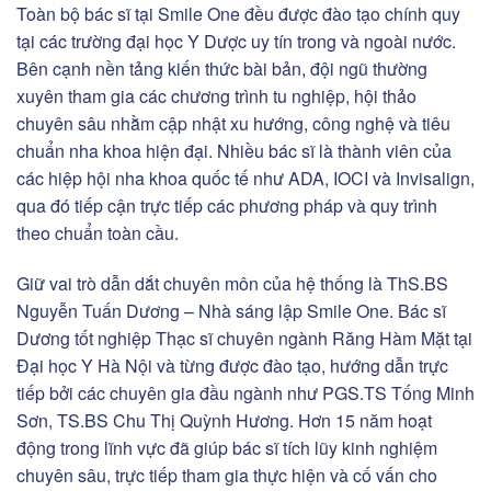
Toàn bộ bác sĩ tại Smile One đều được đào tạo chính quy
tại các trường đại học Y Dược uy tín trong và ngoài nước.
Bên cạnh nền tảng kiến thức bài bản, đội ngũ thường
xuyên tham gia các chương trình tu nghiệp, hội thảo
chuyên sâu nhằm cập nhật xu hướng, công nghệ và tiêu
chuẩn nha khoa hiện đại. Nhiều bác sĩ là thành viên của
các hiệp hội nha khoa quốc tế như ADA, IOCI và Invisalign,
qua đó tiếp cận trực tiếp các phương pháp và quy trình
theo chuẩn toàn cầu.
Giữ vai trò dẫn dắt chuyên môn của hệ thống là ThS.BS
Nguyễn Tuấn Dương – Nhà sáng lập Smile One. Bác sĩ
Dương tốt nghiệp Thạc sĩ chuyên ngành Răng Hàm Mặt tại
Đại học Y Hà Nội và từng được đào tạo, hướng dẫn trực
tiếp bởi các chuyên gia đầu ngành như PGS.TS Tống Minh
Sơn, TS.BS Chu Thị Quỳnh Hương. Hơn 15 năm hoạt
động trong lĩnh vực đã giúp bác sĩ tích lũy kinh nghiệm
chuyên sâu, trực tiếp tham gia thực hiện và cố vấn cho